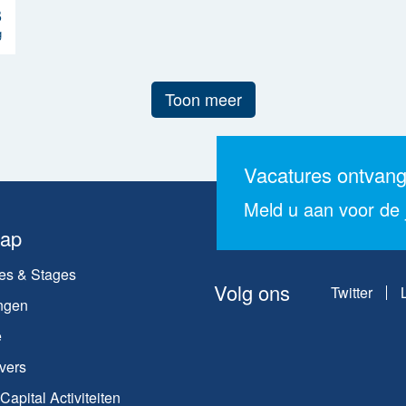
g
Toon meer
Vacatures ontvan
Meld u aan voor de j
map
es & Stages
Volg ons
Twitter
ngen
e
vers
apital Activiteiten