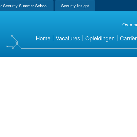
r Security Summer School
Security Insight
Over o
Home
Vacatures
Opleidingen
Carriè