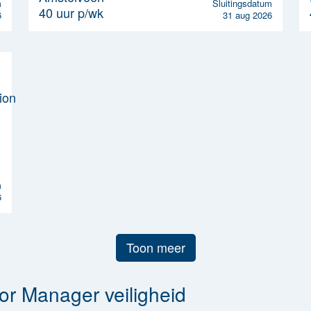
m
Sluitingsdatum
40 uur p/wk
6
31 aug 2026
m
6
Toon meer
or Manager veiligheid