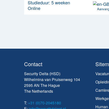
Studieduur: 5 weeken
Online
Aanvan
Contact
Site
Security Delta (HSD)
Vacatur
Wilhelmina van Pruisenweg 104
Opleidi
2595 AN The Hague
Carrièr
The Netherlands
Werkge
T:
+31 (0)70-2045180
Human C
E:
info@securitytalent.nl