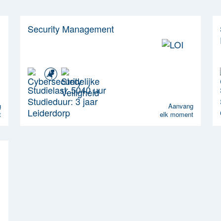
Security Management
Studielast: 5040 uur
Studieduur: 3 jaar
g
Aanvang
Leiderdorp
t
elk moment