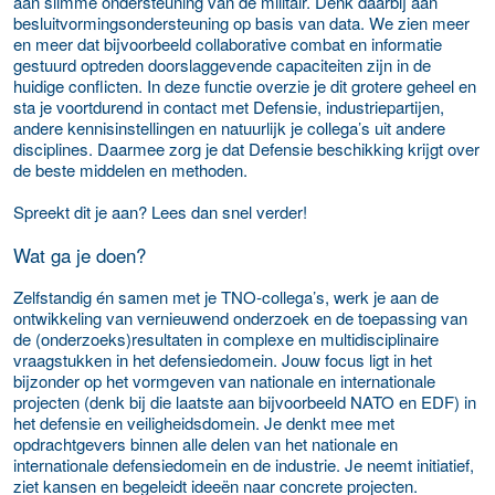
aan slimme ondersteuning van de militair. Denk daarbij aan
besluitvormingsondersteuning op basis van data. We zien meer
en meer dat bijvoorbeeld collaborative combat en informatie
gestuurd optreden doorslaggevende capaciteiten zijn in de
huidige conflicten. In deze functie overzie je dit grotere geheel en
sta je voortdurend in contact met Defensie, industriepartijen,
andere kennisinstellingen en natuurlijk je collega’s uit andere
disciplines. Daarmee zorg je dat Defensie beschikking krijgt over
de beste middelen en methoden.
Spreekt dit je aan? Lees dan snel verder!
Wat ga je doen?
Zelfstandig én samen met je TNO-collega’s, werk je aan de
ontwikkeling van vernieuwend onderzoek en de toepassing van
de (onderzoeks)resultaten in complexe en multidisciplinaire
vraagstukken in het defensiedomein. Jouw focus ligt in het
bijzonder op het vormgeven van nationale en internationale
projecten (denk bij die laatste aan bijvoorbeeld NATO en EDF) in
het defensie en veiligheidsdomein. Je denkt mee met
opdrachtgevers binnen alle delen van het nationale en
internationale defensiedomein en de industrie. Je neemt initiatief,
ziet kansen en begeleidt ideeën naar concrete projecten.