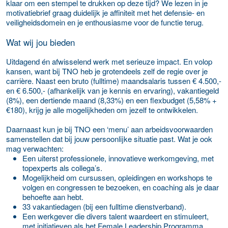
klaar om een stempel te drukken op deze tijd? We lezen in je
motivatiebrief graag duidelijk je affiniteit met het defensie- en
veiligheidsdomein en je enthousiasme voor de functie terug.
Wat wij jou bieden
Uitdagend én afwisselend werk met serieuze impact. En volop
kansen, want bij TNO heb je grotendeels zelf de regie over je
carrière. Naast een bruto (fulltime) maandsalaris tussen € 4.500,-
en € 6.500,- (afhankelijk van je kennis en ervaring), vakantiegeld
(8%), een dertiende maand (8,33%) en een flexbudget (5,58% +
€180), krijg je alle mogelijkheden om jezelf te ontwikkelen.
Daarnaast kun je bij TNO een ‘menu’ aan arbeidsvoorwaarden
samenstellen dat bij jouw persoonlijke situatie past. Wat je ook
mag verwachten:
Een uiterst professionele, innovatieve werkomgeving, met
topexperts als collega’s.
Mogelijkheid om cursussen, opleidingen en workshops te
volgen en congressen te bezoeken, en coaching als je daar
behoefte aan hebt.
33 vakantiedagen (bij een fulltime dienstverband).
Een werkgever die divers talent waardeert en stimuleert,
met initiatieven als het Female Leadership Programma,