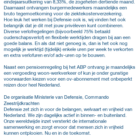
eindejaarsuitkering van 8,33%, de zogeheten dertiende maand.
Daarnaast ontvangen burgermedewerkers maandelijks een
bruto tegemoetkoming voor de ziektekostenverzekering.
Hoe leuk het werken bij Defensie ook is, wij vinden het ook
belangrijk dat je dit met jouw privéleven kunt combineren.
Diverse verlofregelingen (bijvoorbeeld 75% betaald
ouderschapsverlof) en flexibele werktijden dragen bij aan een
goede balans. En als dat niet genoeg is, dan is het ook nog
mogelijk je werktijd (tijdelijk) enkele uren per week te verkorten
en extra verlofuren en/of adv-uren op te bouwen.
Naast een pensioenregeling bij het ABP ontvang je maandelijks
een vergoeding woon-werkverkeer of kun je onder gunstige
voorwaarden kiezen voor een ov-abonnement met onbeperkt
reizen door heel Nederland.
De organisatie Ministerie van Defensie, Commando
Zeestrijdkrachten
Defensie zet zich in voor de belangen, welvaart en vrijheid van
Nederland. We zijn dagelijks actief in binnen- en buitenland.
Onze wereldwijde inzet versterkt de internationale
samenwerking en zorgt ervoor dat mensen zich in vrijheid
kunnen ontplooien. Nu en in de toekomst.