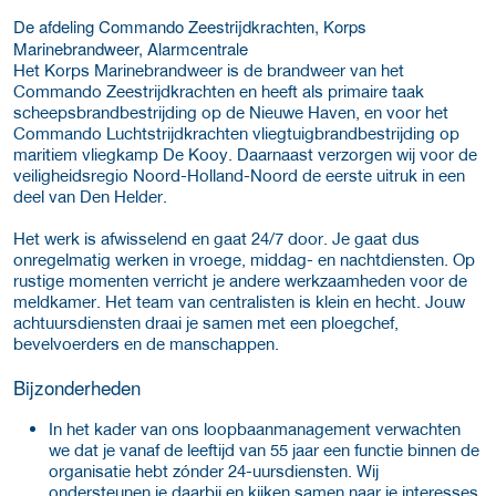
De afdeling Commando Zeestrijdkrachten, Korps
Marinebrandweer, Alarmcentrale
Het Korps Marinebrandweer is de brandweer van het
Commando Zeestrijdkrachten en heeft als primaire taak
scheepsbrandbestrijding op de Nieuwe Haven, en voor het
Commando Luchtstrijdkrachten vliegtuigbrandbestrijding op
maritiem vliegkamp De Kooy. Daarnaast verzorgen wij voor de
veiligheidsregio Noord-Holland-Noord de eerste uitruk in een
deel van Den Helder.
Het werk is afwisselend en gaat 24/7 door. Je gaat dus
onregelmatig werken in vroege, middag- en nachtdiensten. Op
rustige momenten verricht je andere werkzaamheden voor de
meldkamer. Het team van centralisten is klein en hecht. Jouw
achtuursdiensten draai je samen met een ploegchef,
bevelvoerders en de manschappen.
Bijzonderheden
In het kader van ons loopbaanmanagement verwachten
we dat je vanaf de leeftijd van 55 jaar een functie binnen de
organisatie hebt zónder 24-uursdiensten. Wij
ondersteunen je daarbij en kijken samen naar je interesses