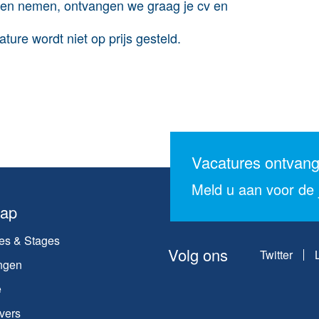
unnen nemen, ontvangen we graag je cv en
ture wordt niet op prijs gesteld.
Vacatures ontvan
Meld u aan voor de j
map
es & Stages
Volg ons
Twitter
ngen
e
vers