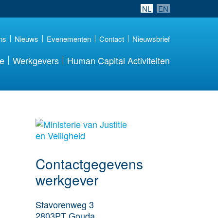
NL
EN
ns
Nieuws
Evenementen
Contact
Nieuwsbrief
re
Werkgevers
Human Capital Activiteiten
Meer werkgever
details
Contactgegevens
werkgever
Stavorenweg 3
2803PT
Gouda