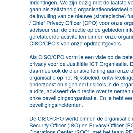
Inrichtingen. We zijn bezig met de laatste 
gaan als zelfstandig organisatieonderdeel 
de invulling van de nieuwe (strategische) fu
/ Chief Privacy Officer (CPO) voor onze org
adviseur van de directie op de gebieden info
gerelateerde activiteiten binnen onze orga
CISO/CPO’s van onze opdrachtgevers.
Als CISO/CPO vorm je een visie op de betek
privacy voor de Justitiële ICT Organisatie. 
daarmee ook de dienstverlening aan onze o
organisatie op het Rijksbeleid, ontwikkeling
onderzoekt en signaleert risico’s in de orga
audits, adviseert de directie over te nemen 
onze beveiligingsorganisatie. En je hebt een
beveiligingsincidenten.
De CISO/CPO werkt binnen de organisatie 
Security Officer (ISO) en Privacy Officer (
Operations Center (SOC), met het team PEN-