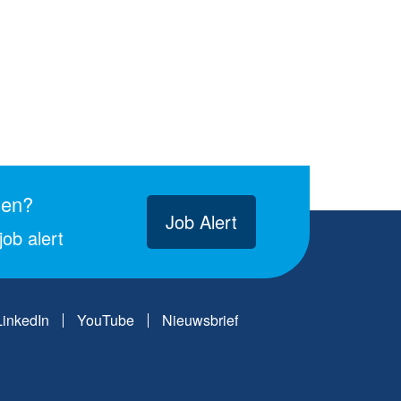
gen?
Job Alert
ob alert
LinkedIn
YouTube
Nieuwsbrief