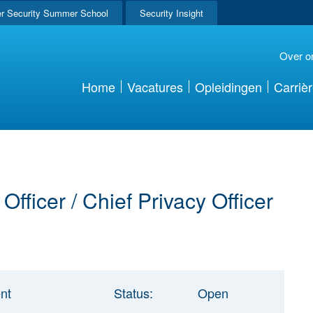
r Security Summer School
Security Insight
Over o
Home
Vacatures
Opleidingen
Carriè
Officer / Chief Privacy Officer
nt
Status:
Open