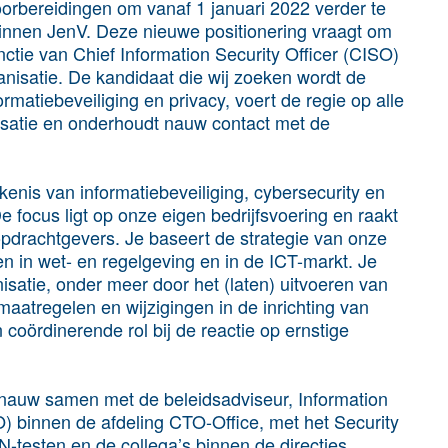
voorbereidingen om vanaf 1 januari 2022 verder te
binnen JenV. Deze nieuwe positionering vraagt om
nctie van Chief Information Security Officer (CISO)
anisatie. De kandidaat die wij zoeken wordt de
rmatiebeveiliging en privacy, voert de regie op alle
nisatie en onderhoudt nauw contact met de
enis van informatiebeveiliging, cybersecurity en
De focus ligt op onze eigen bedrijfsvoering en raakt
pdrachtgevers. Je baseert de strategie van onze
en in wet- en regelgeving en in de ICT-markt. Je
nisatie, onder meer door het (laten) uitvoeren van
maatregelen en wijzigingen in de inrichting van
 coördinerende rol bij de reactie op ernstige
nauw samen met de beleidsadviseur, Information
PO) binnen de afdeling CTO-Office, met het Security
testen en de collega’s binnen de directies