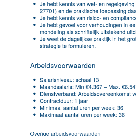
Je hebt kennis van wet- en regelgeving
27701) en de praktische toepassing da
Je hebt kennis van risico- en complia
Je hebt gevoel voor verhoudingen in een
mondeling als schriftelijk uitstekend ui
Je weet de dagelijkse praktijk in het gr
strategie te formuleren.
Arbeids­voorwaarden
Salaris­niveau: schaal 13
Maand­salaris: Min €4.367 – Max. €6.54
Dienst­verband: Arbeidsovereenkomst voo
Contract­duur: 1 jaar
Minimaal aantal uren per week: 36
Maximaal aantal uren per week: 36
Overige arbeids­voorwaarden