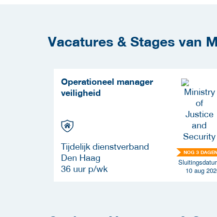
Vacatures & Stages van Min
Operationeel manager
veiligheid
Tijdelijk dienstverband
NOG 3 DAGE
Den Haag
uitingsdatum
Sluitingsdatu
36 uur p/wk
11 sep 2026
10 aug 202