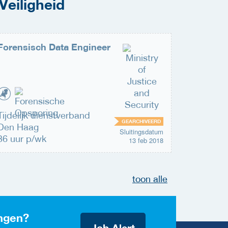
Veiligheid
Forensisch Data Engineer
Senior 
cybersec
Tijdelijk dienstverband
Vast die
GEARCHIVEERD
Den Haag
Den Haa
Sluitingsdatum
36 uur p/wk
36 uur p
13 feb 2018
toon alle
ngen?
Job Alert