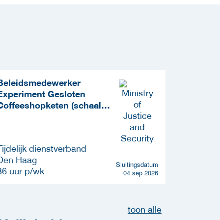
Beleidsmedewerker
(Beleids
Experiment Gesloten
Opleiden
Coffeeshopketen (schaal
Oefenen
11)
Tijdelijk dienstverband
Vast die
Den Haag
Den Haa
Sluitingsdatum
36 uur p/wk
32 uur p
04 sep 2026
toon alle