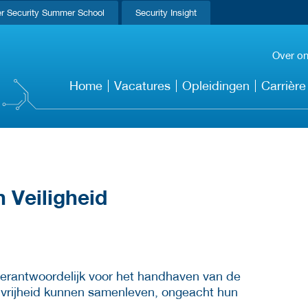
r Security Summer School
Security Insight
Over o
Home
Vacatures
Opleidingen
Carrière
n Veiligheid
s verantwoordelijk voor het handhaven van de
 vrijheid kunnen samenleven, ongeacht hun