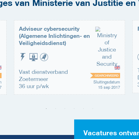
s van Ministerie van Justitie en 
Adviseur cybersecurity
(Algemene Inlichtingen- en
Veiligheidsdienst)
Vast dienstverband
GEARCHIVEERD
Zoetermeer
m
Sluitingsdatum
36 uur p/wk
7
15 sep 2017
Vacatures ontva