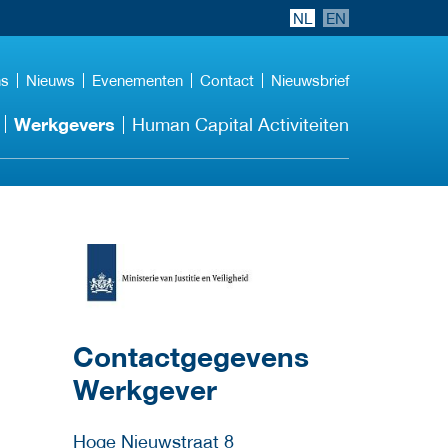
NL
EN
ns
Nieuws
Evenementen
Contact
Nieuwsbrief
Werkgevers
Human Capital Activiteiten
ga naar website
Contactgegevens
Werkgever
Hoge Nieuwstraat 8