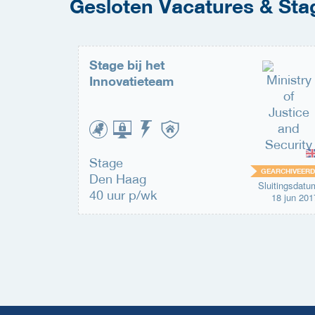
Gesloten Vacatures & Stage
Stage bij het
Innovatieteam
Stage
EARCHIVEERD
GEARCHIVEERD
Den Haag
uitingsdatum
Sluitingsdatu
31 dec 2018
40 uur p/wk
18 jun 201