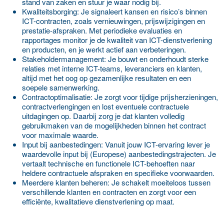
stand van zaken en stuur je waar nodig bij.
Kwaliteitsborging:
Je signaleert kansen en risico’s binnen
ICT-contracten, zoals vernieuwingen, prijswijzigingen en
prestatie-afspraken. Met periodieke evaluaties en
rapportages monitor je de kwaliteit van ICT-dienstverlening
en producten, en je werkt actief aan verbeteringen.
Stakeholdermanagement:
Je bouwt en onderhoudt sterke
relaties met interne ICT-teams, leveranciers en klanten,
altijd met het oog op gezamenlijke resultaten en een
soepele samenwerking.
Contractoptimalisatie:
Je zorgt voor tijdige prijsherzieningen,
contractverlengingen en lost eventuele contractuele
uitdagingen op. Daarbij zorg je dat klanten volledig
gebruikmaken van de mogelijkheden binnen het contract
voor maximale waarde.
Input bij aanbestedingen
: Vanuit jouw ICT-ervaring lever je
waardevolle input bij (Europese) aanbestedingstrajecten. Je
vertaalt technische en functionele ICT-behoeften naar
heldere contractuele afspraken en specifieke voorwaarden.
Meerdere klanten beheren:
Je schakelt moeiteloos tussen
verschillende klanten en contracten en zorgt voor een
efficiënte, kwalitatieve dienstverlening op maat.