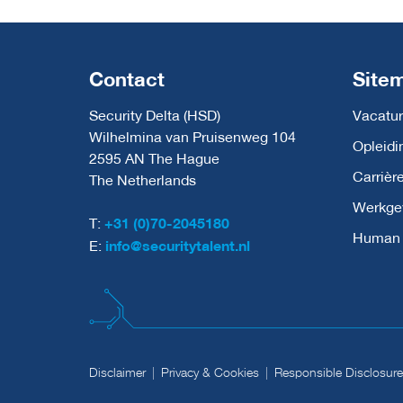
Contact
Site
Security Delta (HSD)
Vacatur
Wilhelmina van Pruisenweg 104
Opleidi
2595 AN The Hague
Carrièr
The Netherlands
Werkge
T:
+31 (0)70-2045180
Human C
E:
info@securitytalent.nl
Disclaimer
Privacy & Cookies
Responsible Disclosure