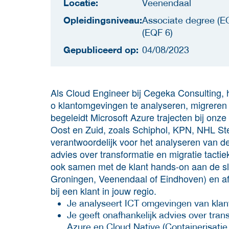
Locatie:
Veenendaal
Opleidingsniveau:
Associate degree (EQ
(EQF 6)
Gepubliceerd op:
04/08/2023
Als Cloud Engineer bij Cegeka Consulting, h
o klantomgevingen te analyseren, migreren
begeleidt Microsoft Azure trajecten bij onz
Oost en Zuid, zoals Schiphol, KPN, NHL St
verantwoordelijk voor het analyseren van d
advies over transformatie en migratie tacti
ook samen met de klant hands-on aan de sl
Groningen, Veenendaal of Eindhoven) en afh
bij een klant in jouw regio.
Je analyseert ICT omgevingen van klan
Je geeft onafhankelijk advies over tran
Azure en Cloud Native (Containerisati