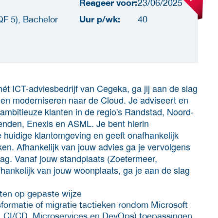
Reageer voor:
23/06/2025
Uur p/wk:
F 5), Bachelor
40
ét ICT-adviesbedrijf van Cegeka, ga jij aan de slag
 en moderniseren naar de Cloud. Je adviseert en
e ambitieuze klanten in de regio's Randstad, Noord-
enden, Enexis en ASML. Je bent hierin
e huidige klantomgeving en geeft onafhankelijk
eken. Afhankelijk van jouw advies ga je vervolgens
ag. Vanaf jouw standplaats (Zoetermeer,
ankelijk van jouw woonplaats, ga je aan de slag
ten op gepaste wijze
sformatie of migratie tactieken rondom Microsoft
e, CI/CD, Microservices en DevOps) toepassingen