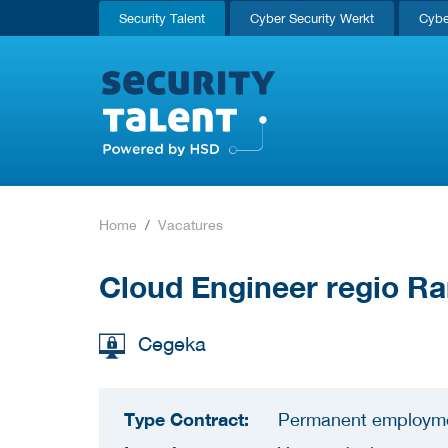
Security Talent
Cyber Security Werkt
Cybe
Home
Vacatures
Cloud Engineer regio R
Cegeka
Type Contract:
Permanent employm