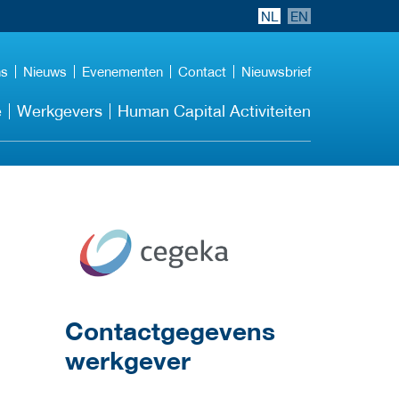
NL
EN
ns
Nieuws
Evenementen
Contact
Nieuwsbrief
e
Werkgevers
Human Capital Activiteiten
Meer werkgever
details
Contactgegevens
werkgever