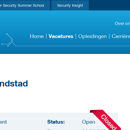
r Security Summer School
Security Insight
Over o
Vacatures
Home
Opleidingen
Carrièr
andstad
Status:
ent
Open