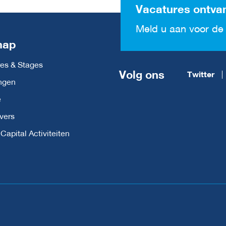
Vacatures ontva
Meld u aan voor de 
map
es & Stages
Volg ons
Twitter
ngen
e
vers
apital Activiteiten