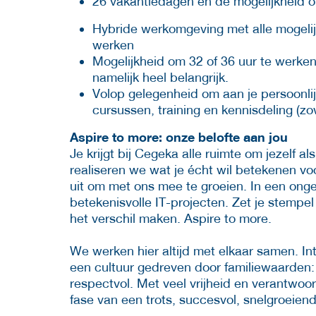
26 vakantiedagen en de mogelijkheid o
Hybride werkomgeving met alle mogelijk
werken
Mogelijkheid om 32 of 36 uur te werken 
namelijk heel belangrijk.
Volop gelegenheid om aan je persoonlij
cursussen, training en kennisdeling (zow
Aspire to more: onze belofte aan jou
Je krijgt bij Cegeka alle ruimte om jezelf a
realiseren we wat je écht wil betekenen vo
uit om met ons mee te groeien. In een ong
betekenisvolle IT-projecten. Zet je stempe
het verschil maken. Aspire to more.
We werken hier altijd met elkaar samen. In
een cultuur gedreven door familiewaarden: 
respectvol. Met veel vrijheid en verantwoo
fase van een trots, succesvol, snelgroeiend,