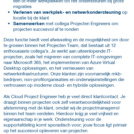
één of meer werkplekken tot het ondersteunen bij grote
migraties
Verlenen van werkplek- en netwerkondersteuning
op
locatie bij de klant
Samenwerken
met collega Projecten Engineers om
projecten succesvol af te ronden
Deze functie biedt veel afwisseling en de mogelijkheid om door
te groeien binnen het Projecten Team, dat bestaat uit 12
enthousiaste collega’s. Je werkt aan uiteenlopende IT-
projecten, zoals het migreren van complete IT-omgevingen
naar Microsoft 365, het implementeren van Azure Virtual
Desktop oplossingen, en het vernieuwen van
netwerkinfrastructuren. Onze klanten zijn voornamelijk mkb-
bedrijven, non-profitorganisaties en onderwijsinstellingen die
vertrouwen op moderne cloud- en hybride oplossingen.
Als Cloud Project Engineer heb je veel direct klantcontact. Je
draagt binnen projecten ook zelf verantwoordelijkheid voor
afstemming met de klant, omdat wij de projectmanagerrol
binnen het team verdelen. Hierdoor krijg je veel vrijheid en
eigenaarschap in je werk. Ondersteuning voor de
supportafdeling komt sporadisch voor; jouw focus ligt primair
op het succesvol opleveren van projecten.