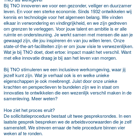
Bij TNO innoveren we voor een gezonder, veiliger en duurzamer
leven. En voor een sterke economie. Sinds 1932 ontwikkelen wij
kennis en technologie voor het algemeen belang. We vinden
elkaar in verwondering en vindingrijkheid, en we zijn gedreven
om grenzen te verleggen. Voor jouw talent en ambitie is er alle
ruimte en ondersteuning. Je werkt samen met mensen die aan je
gewaagd zijn, die jou inspireren én van jou willen leren. Onze
state-of-the-art-faciliteiten zijn er om jouw visie te verwezenlijken.
Wat je bij TNO doet, doet ertoe: impact maakt het verschil. Want
met elke innovatie draag je bij aan het leven van morgen.
Bij TNO stimuleren we een inclusieve werkomgeving, waar jij
jezelf kunt zijn. Wat je verhaal ook is en welke unieke
eigenschappen je ook meebrengt. Juist door onze unieke
krachten en perspectieven te bundelen zijn we in staat om
innovaties te ontwikkelen die een wezenlijk verschil maken in de
samenleving. Meer weten?
Hoe ziet het proces eruit?
De sollicitatieprocedure bestaat uit twee gespreksrondes. In een
laatste gesprek bespreken we de arbeidsvoorwaarden die je zelf
samenstelt. We streven ernaar de hele procedure binnen vier
weken af te ronden.