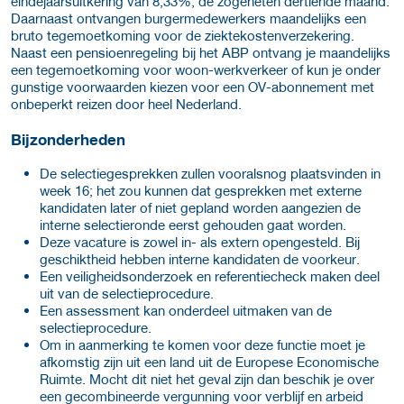
eindejaarsuitkering van 8,33%, de zogeheten dertiende maand.
Daarnaast ontvangen burgermedewerkers maandelijks een
bruto tegemoetkoming voor de ziektekostenverzekering.
Naast een pensioenregeling bij het ABP ontvang je maandelijks
een tegemoetkoming voor woon-werkverkeer of kun je onder
gunstige voorwaarden kiezen voor een OV-abonnement met
onbeperkt reizen door heel Nederland.
Bijzonderheden
De selectiegesprekken zullen vooralsnog plaatsvinden in
week 16; het zou kunnen dat gesprekken met externe
kandidaten later of niet gepland worden aangezien de
interne selectieronde eerst gehouden gaat worden.
Deze vacature is zowel in- als extern opengesteld. Bij
geschiktheid hebben interne kandidaten de voorkeur.
Een veiligheidsonderzoek en referentiecheck maken deel
uit van de selectieprocedure.
Een assessment kan onderdeel uitmaken van de
selectieprocedure.
Om in aanmerking te komen voor deze functie moet je
afkomstig zijn uit een land uit de Europese Economische
Ruimte. Mocht dit niet het geval zijn dan beschik je over
een gecombineerde vergunning voor verblijf en arbeid