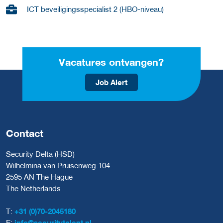
ICT beveiligingsspecialist 2 (HBO-niveau)
Vacatures ontvangen?
Job Alert
Contact
Security Delta (HSD)
Wilhelmina van Pruisenweg 104
2595 AN The Hague
The Netherlands
T:
+31 (0)70-2045180
E:
info@securitytalent.nl