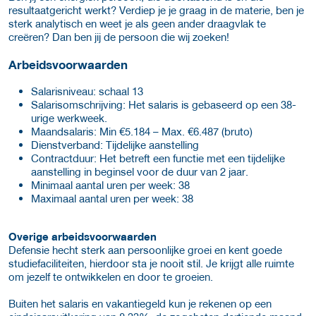
resultaatgericht werkt? Verdiep je je graag in de materie, ben je
sterk analytisch en weet je als geen ander draagvlak te
creëren? Dan ben jij de persoon die wij zoeken!
Arbeids­voorwaarden
Salaris­niveau: schaal 13
Salaris­omschrijving: Het salaris is gebaseerd op een 38-
urige werkweek.
Maand­salaris: Min €5.184 – Max. €6.487 (bruto)
Dienst­verband: Tijdelijke aanstelling
Contract­duur: Het betreft een functie met een tijdelijke
aanstelling in beginsel voor de duur van 2 jaar.
Minimaal aantal uren per week: 38
Maximaal aantal uren per week: 38
Overige arbeids­voorwaarden
Defensie hecht sterk aan persoonlijke groei en kent goede
studiefaciliteiten, hierdoor sta je nooit stil. Je krijgt alle ruimte
om jezelf te ontwikkelen en door te groeien.
Buiten het salaris en vakantiegeld kun je rekenen op een