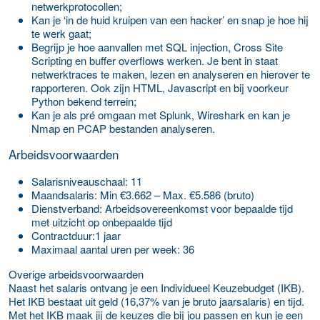
netwerkprotocollen;
Kan je ‘in de huid kruipen van een hacker’ en snap je hoe hij
te werk gaat;
Begrijp je hoe aanvallen met SQL injection, Cross Site
Scripting en buffer overflows werken. Je bent in staat
netwerktraces te maken, lezen en analyseren en hierover te
rapporteren. Ook zijn HTML, Javascript en bij voorkeur
Python bekend terrein;
Kan je als pré omgaan met Splunk, Wireshark en kan je
Nmap en PCAP bestanden analyseren.
Arbeidsvoorwaarden
Salaris­niveauschaal: 11
Maand­salaris: Min €3.662 – Max. €5.586 (bruto)
Dienst­verband: Arbeidsovereenkomst voor bepaalde tijd
met uitzicht op onbepaalde tijd
Contract­duur:1 jaar
Maximaal aantal uren per week: 36
Overige arbeidsvoorwaarden
Naast het salaris ontvang je een Individueel Keuzebudget (IKB).
Het IKB bestaat uit geld (16,37% van je bruto jaarsalaris) en tijd.
Met het IKB maak jij de keuzes die bij jou passen en kun je een