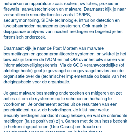
netwerken en apparatuur zoals routers, switches, proxies en
firewalls, aanvalstechnieken en malware. Daarnaast kijk je naar
verschillende securitydiensten zoals IDS/IPS,
securitymonitoring, SIEM- technologie, intrusion detection en
kwetsbaarhedenmanagementsystemen. Ook maak je
diepgaande analyses van incidentmeldingen en begeleid je het
forensisch onderzoek.
Daarnaast kijk je naar de Post Mortem van malware
besmettingen en gecompromitteerde systemen, ontwikkel je het
bewustzijn binnen de IVOM en het OM over het uitwisselen van
informatiebeveiligingskennis. Via de SOC verantwoordelijke (of
afdelingshoofd) geef je gevraagd en ongevraagd advies aan de
organisatie over de (technische) implementatie op basis van het
dreigingsbeeld voor de organisatie.
Je gaat malware besmetting onderzoeken en mitigeren en zet
acties uit om de systemen op te schonen en herhaling te
voorkomen. Je onderneemt acties uit de resultaten van een
penetratietest n.a.v. de bevindingen. Je kijkt naar welke
Securitymeldingen aandacht nodig hebben, en wat de onterechte
meldingen (false positives) zijn. Samen met de business bedenk
je herkenningspatronen (Use Cases) om fraude en
securityproblemen te detecteren, en je helpt deze te