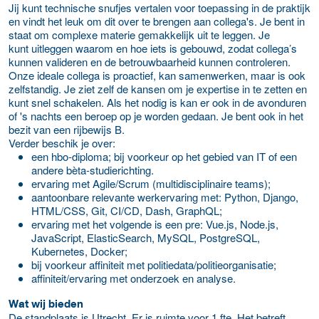
Jij kunt technische snufjes vertalen voor toepassing in de praktijk
en vindt het leuk om dit over te brengen aan collega's. Je bent in
staat om complexe materie gemakkelijk uit te leggen. Je
kunt uitleggen waarom en hoe iets is gebouwd, zodat collega’s
kunnen valideren en de betrouwbaarheid kunnen controleren.
Onze ideale collega is proactief, kan samenwerken, maar is ook
zelfstandig. Je ziet zelf de kansen om je expertise in te zetten en
kunt snel schakelen. Als het nodig is kan er ook in de avonduren
of 's nachts een beroep op je worden gedaan. Je bent ook in het
bezit van een rijbewijs B.
Verder beschik je over:
een hbo-diploma; bij voorkeur op het gebied van IT of een
andere bèta-studierichting.
ervaring met Agile/Scrum (multidisciplinaire teams);
aantoonbare relevante werkervaring met: Python, Django,
HTML/CSS, Git, CI/CD, Dash, GraphQL;
ervaring met het volgende is een pre: Vue.js, Node.js,
JavaScript, ElasticSearch, MySQL, PostgreSQL,
Kubernetes, Docker;
bij voorkeur affiniteit met politiedata/politieorganisatie;
affiniteit/ervaring met onderzoek en analyse.
Wat wij bieden
De standplaats is Utrecht. Er is ruimte voor 1 fte. Het betreft