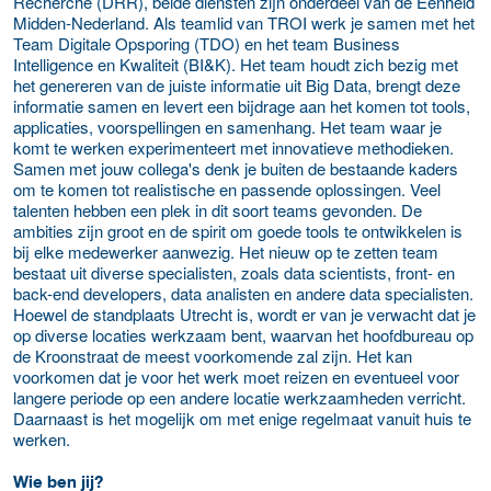
Recherche (DRR), beide diensten zijn onderdeel van de Eenheid
Midden-Nederland. Als teamlid van TROI werk je samen met het
Team Digitale Opsporing (TDO) en het team Business
Intelligence en Kwaliteit (BI&K). Het team houdt zich bezig met
het genereren van de juiste informatie uit Big Data, brengt deze
informatie samen en levert een bijdrage aan het komen tot tools,
applicaties, voorspellingen en samenhang. Het team waar je
komt te werken experimenteert met innovatieve methodieken.
Samen met jouw collega's denk je buiten de bestaande kaders
om te komen tot realistische en passende oplossingen. Veel
talenten hebben een plek in dit soort teams gevonden. De
ambities zijn groot en de spirit om goede tools te ontwikkelen is
bij elke medewerker aanwezig. Het nieuw op te zetten team
bestaat uit diverse specialisten, zoals data scientists, front- en
back-end developers, data analisten en andere data specialisten.
Hoewel de standplaats Utrecht is, wordt er van je verwacht dat je
op diverse locaties werkzaam bent, waarvan het hoofdbureau op
de Kroonstraat de meest voorkomende zal zijn. Het kan
voorkomen dat je voor het werk moet reizen en eventueel voor
langere periode op een andere locatie werkzaamheden verricht.
Daarnaast is het mogelijk om met enige regelmaat vanuit huis te
werken.
Wie ben jij?