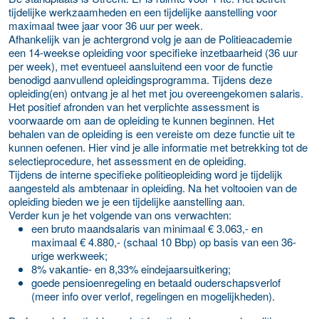
tijdelijke werkzaamheden en een tijdelijke aanstelling voor
maximaal twee jaar voor 36 uur per week.
Afhankelijk van je achtergrond volg je aan de Politieacademie
een 14-weekse opleiding voor specifieke inzetbaarheid (36 uur
per week), met eventueel aansluitend een voor de functie
benodigd aanvullend opleidingsprogramma. Tijdens deze
opleiding(en) ontvang je al het met jou overeengekomen salaris.
Het positief afronden van het verplichte assessment is
voorwaarde om aan de opleiding te kunnen beginnen. Het
behalen van de opleiding is een vereiste om deze functie uit te
kunnen oefenen. Hier vind je alle informatie met betrekking tot de
selectieprocedure, het assessment en de opleiding.
Tijdens de interne specifieke politieopleiding word je tijdelijk
aangesteld als ambtenaar in opleiding. Na het voltooien van de
opleiding bieden we je een tijdelijke aanstelling aan.
Verder kun je het volgende van ons verwachten:
een bruto maandsalaris van minimaal € 3.063,- en
maximaal € 4.880,- (schaal 10 Bbp) op basis van een 36-
urige werkweek;
8% vakantie- en 8,33% eindejaarsuitkering;
goede pensioenregeling en betaald ouderschapsverlof
(meer info over verlof, regelingen en mogelijkheden).