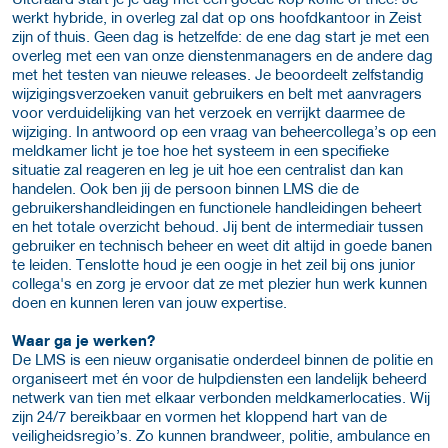
werkt hybride, in overleg zal dat op ons hoofdkantoor in Zeist
zijn of thuis. Geen dag is hetzelfde: de ene dag start je met een
overleg met een van onze dienstenmanagers en de andere dag
met het testen van nieuwe releases. Je beoordeelt zelfstandig
wijzigingsverzoeken vanuit gebruikers en belt met aanvragers
voor verduidelijking van het verzoek en verrijkt daarmee de
wijziging. In antwoord op een vraag van beheercollega’s op een
meldkamer licht je toe hoe het systeem in een specifieke
situatie zal reageren en leg je uit hoe een centralist dan kan
handelen. Ook ben jij de persoon binnen LMS die de
gebruikershandleidingen en functionele handleidingen beheert
en het totale overzicht behoud. Jij bent de intermediair tussen
gebruiker en technisch beheer en weet dit altijd in goede banen
te leiden. Tenslotte houd je een oogje in het zeil bij ons junior
collega's en zorg je ervoor dat ze met plezier hun werk kunnen
doen en kunnen leren van jouw expertise.
Waar ga je werken?
De LMS is een nieuw organisatie onderdeel binnen de politie en
organiseert met én voor de hulpdiensten een landelijk beheerd
netwerk van tien met elkaar verbonden meldkamerlocaties. Wij
zijn 24/7 bereikbaar en vormen het kloppend hart van de
veiligheidsregio’s. Zo kunnen brandweer, politie, ambulance en