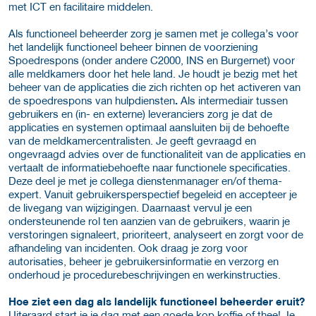
met ICT en facilitaire middelen.
Als functioneel beheerder zorg je samen met je collega’s voor
het landelijk functioneel beheer binnen de voorziening
Spoedrespons (onder andere C2000, INS en Burgernet) voor
alle meldkamers door het hele land. Je houdt je bezig met het
beheer van de applicaties die zich richten op het activeren van
de spoedrespons van hulpdiensten
.
Als intermediair tussen
gebruikers en (in- en externe) leveranciers zorg je dat de
applicaties en systemen optimaal aansluiten bij de behoefte
van de meldkamercentralisten. Je geeft gevraagd en
ongevraagd advies over de functionaliteit van de applicaties en
vertaalt de informatiebehoefte naar functionele specificaties.
Deze deel je met je collega dienstenmanager en/of thema-
expert. Vanuit gebruikersperspectief begeleid en accepteer je
de livegang van wijzigingen. Daarnaast vervul je een
ondersteunende rol ten aanzien van de gebruikers, waarin je
verstoringen signaleert, prioriteert, analyseert en zorgt voor de
afhandeling van incidenten. Ook draag je zorg voor
autorisaties, beheer je gebruikersinformatie en verzorg en
onderhoud je procedurebeschrijvingen en werkinstructies.
Hoe ziet een dag als landelijk functioneel beheerder eruit?
Uiteraard start je je dag met een goede kop koffie of thee! Je