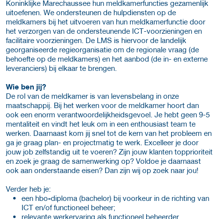
Koninklijke Marechaussee hun meldkamerfuncties gezamenlijk
uitoefenen. We ondersteunen de hulpdiensten op de
meldkamers bij het uitvoeren van hun meldkamerfunctie door
het verzorgen van de ondersteunende ICT-voorzieningen en
facilitaire voorzieningen. De LMS is hiervoor de landelijk
georganiseerde regieorganisatie om de regionale vraag (de
behoefte op de meldkamers) en het aanbod (de in- en externe
leveranciers) bij elkaar te brengen.
Wie ben jij?
De rol van de meldkamer is van levensbelang in onze
maatschappij. Bij het werken voor de meldkamer hoort dan
ook een enorm verantwoordelijkheidsgevoel. Je hebt geen 9-5
mentaliteit en vindt het leuk om in een enthousiast team te
werken. Daarnaast kom jij snel tot de kern van het probleem en
ga je graag plan- en projectmatig te werk. Excelleer je door
jouw job zelfstandig uit te voeren? Zijn jouw klanten topprioriteit
en zoek je graag de samenwerking op? Voldoe je daarnaast
ook aan onderstaande eisen? Dan zijn wij op zoek naar jou!
Verder heb je:
een hbo
-
diploma (bachelor) bij voorkeur in de richting van
ICT en/of functioneel beheer;
relevante werkervaring als functioneel beheerder,