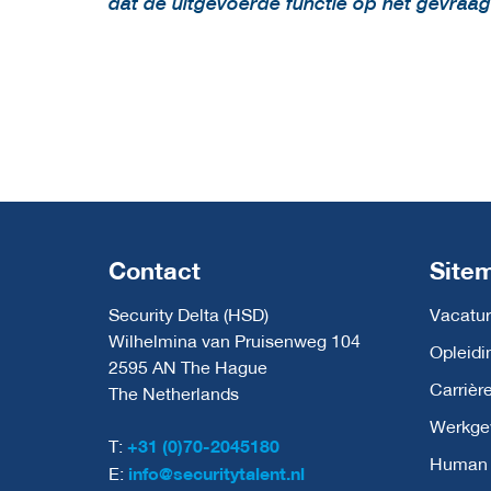
dat de uitgevoerde functie op het gevraag
Contact
Site
Security Delta (HSD)
Vacatur
Wilhelmina van Pruisenweg 104
Opleidi
2595 AN The Hague
Carrièr
The Netherlands
Werkge
T:
+31 (0)70-2045180
Human C
E:
info@securitytalent.nl