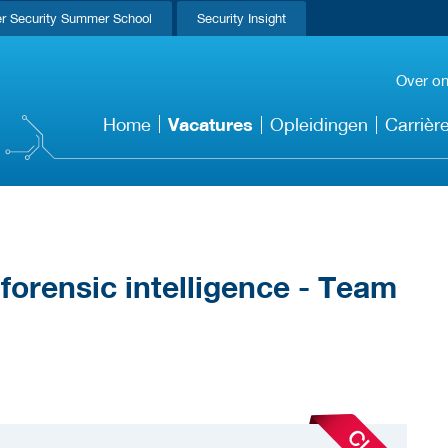
r Security Summer School
Security Insight
Over o
Vacatures
Home
Opleidingen
Carrièr
 forensic intelligence - Team