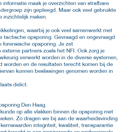
 informatie maak je overzichten van strafbare
adergroep zijn gepleegd. Maar ook veel gebruikte
 inzichtelijk maken.
wikkelingen, waarbij je ook veel samenwerkt met
 de tactische opsporing. Gevraagd en ongevraagd
n forensische opsporing. Je zet
s externe partners zoals het NFI. Ook zorg je
wkeurig verwerkt worden in de diverse systemen,
 worden en de resultaten terecht komen bij de
iervan kunnen beslissingen genomen worden in
aats delict.
Opsporing Den Haag.
 kunde op alle vlakken binnen de opsporing met
ieken. Zo dragen we bij aan de waarheidsvinding
ernwaarden integriteit, kwaliteit, transparantie
komt terecht in een inspirerende en professionele