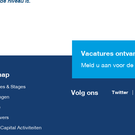
de niveau is.
Vacatures ontva
Meld u aan voor de 
map
es & Stages
Volg ons
Twitter
ngen
e
vers
apital Activiteiten