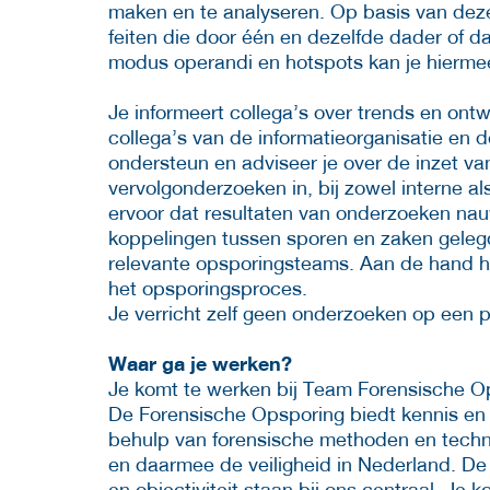
maken en te analyseren. Op basis van deze
feiten die door één en dezelfde dader of d
modus operandi en hotspots kan je hiermee
Je informeert collega’s over trends en ont
collega’s van de informatieorganisatie en
ondersteun en adviseer je over de inzet va
vervolgonderzoeken in, bij zowel interne al
ervoor dat resultaten van onderzoeken nau
koppelingen tussen sporen en zaken gelegd
relevante opsporingsteams. Aan de hand h
het opsporingsproces.
Je verricht zelf geen onderzoeken op een pl
Waar ga je werken?
Je komt te werken bij Team Forensische 
De Forensische Opsporing biedt kennis en
behulp van forensische methoden en techn
en daarmee de veiligheid in Nederland. De k
en objectiviteit staan bij ons centraal. Je 