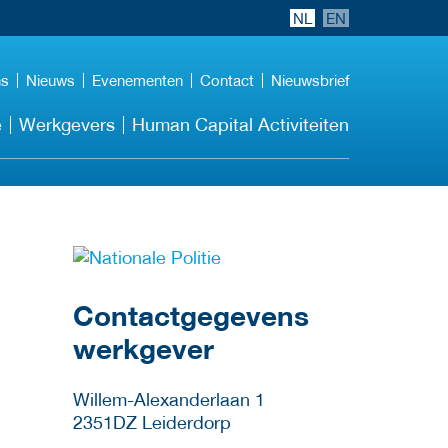
NL
EN
ns
Nieuws
Evenementen
Contact
Nieuwsbrief
e
Werkgevers
Human Capital Activiteiten
Meer werkgever
details
Contactgegevens
werkgever
Willem-Alexanderlaan 1
2351DZ
Leiderdorp