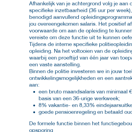
Afhankelijk van je achtergrond volg je aan
specifieke inzetbaarheid (36 uur per week)
benodigd aanvullend opleidingsprogramma. 
jou overeengekomen salaris. Het positief a
voorwaarde om aan de opleiding te kunnen 
vereiste om deze functie uit te kunnen oef
Tijdens de interne specifieke politieopleidi
opleiding. Na het voltooien van de opleiding
waarbij een proeftijd van één jaar van toepa
een vaste aanstelling.
Binnen de politie investeren we in jouw t
ontwikkelingsmogelijkheden en een aantrek
aan:
een bruto maandsalaris van minimaal €
basis van een 36-urige werkweek;
8% vakantie- en 8,33% eindejaarsuitke
goede pensioenregeling en betaald ou
De formele functie binnen het functiegebouw
opsporing