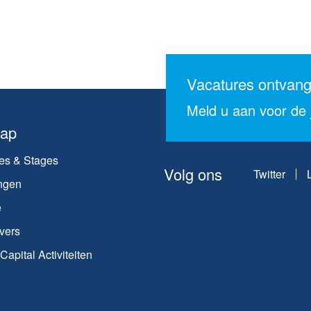
Vacatures ontvan
Meld u aan voor de j
map
es & Stages
Volg ons
Twitter
ngen
e
vers
apital Activiteiten