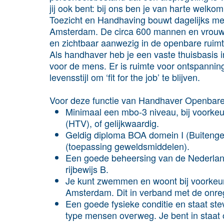
jij ook bent: bij ons ben je van harte welkom
Toezicht en Handhaving bouwt dagelijks mee
Amsterdam. De circa 600 mannen en vrouwen
en zichtbaar aanwezig in de openbare ruimte
Als handhaver heb je een vaste thuisbasis 
voor de mens. Er is ruimte voor ontspanni
levensstijl om ‘fit for the job’ te blijven.
Voor deze functie van Handhaver Openbare 
Minimaal een mbo-3 niveau, bij voorkeur
(HTV), of gelijkwaardig.
Geldig diploma BOA domein I (Buiten
(toepassing geweldsmiddelen).
Een goede beheersing van de Nederlands
rijbewijs B.
Je kunt zwemmen en woont bij voorkeur
Amsterdam. Dit in verband met de onrege
Een goede fysieke conditie en staat ste
type mensen overweg. Je bent in staat 