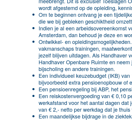
meebrengt. Dit is exclusief Toeslagen 
wordt afgestemd op de opleiding, kenni
Om te beginnen ontvang je een tijdelij
die we bij gebleken geschiktheid omzet
Indien je al een arbeidsovereenkomst v
Amsterdam, dan behoud je deze en word
Ontwikkel- en opleidingsmogelijkheden.
vakmanschaps trainingen, maatwerkontwi
jezelf blijven uitdagen. Als Handhaver v
Handhaver Openbare Ruimte en neem je 
bijscholing en andere trainingen.
Een individueel keuzebudget (IKB) van 
bijvoorbeeld extra pensioenopbouw of e
Een pensioenregeling bij ABP, het pens
Een reiskostenvergoeding van € 0,10 per
werkafstand voor het aantal dagen dat 
van € 2,- netto per werkdag dat je thuis
Een maandelijkse bijdrage in de ziekte