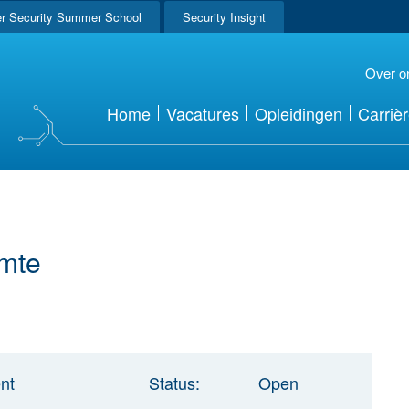
r Security Summer School
Security Insight
Over o
Home
Vacatures
Opleidingen
Carriè
mte
nt
Status:
Open