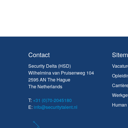
Contact
Site
Security Delta (HSD)
Vacatur
Wilhelmina van Pruisenweg 104
Opleidi
2595 AN The Hague
Carrièr
The Netherlands
Werkge
T:
+31 (0)70-2045180
Human C
E:
info@securitytalent.nl