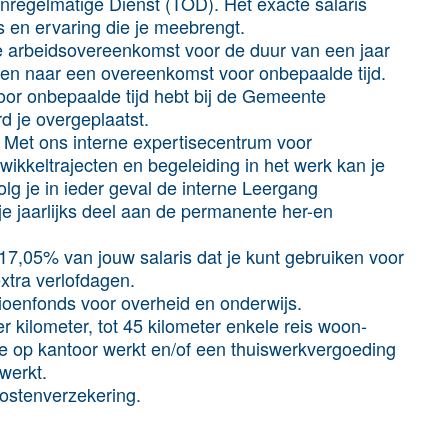
Onregelmatige Dienst (TOD). Het exacte salaris
s en ervaring die je meebrengt.
ke arbeidsovereenkomst voor de duur van een jaar
ten naar een overeenkomst voor onbepaalde tijd.
oor onbepaalde tijd hebt bij de Gemeente
 je overgeplaatst.
 Met ons interne expertisecentrum voor
kkeltrajecten en begeleiding in het werk kan je
olg je in ieder geval de interne Leergang
jaarlijks deel aan de permanente her-en
17,05% van jouw salaris dat je kunt gebruiken voor
xtra verlofdagen.
ioenfonds voor overheid en onderwijs.
 kilometer, tot 45 kilometer enkele reis woon-
je op kantoor werkt en/of een thuiswerkvergoeding
 werkt.
kostenverzekering.