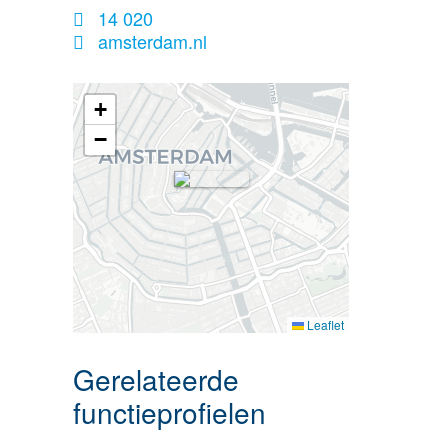
14 020
amsterdam.nl
+
−
Leaflet
Gerelateerde
functieprofielen