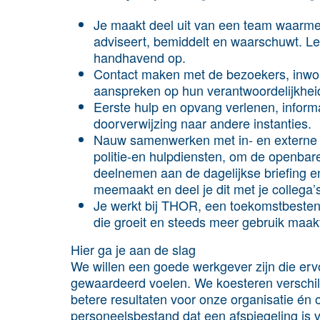
Je maakt deel uit van een team waarmee 
adviseert, bemiddelt en waarschuwt. Leid
handhavend op.
Contact maken met de bezoekers, inw
aanspreken op hun verantwoordelijkheid
Eerste hulp en opvang verlenen, inform
doorverwijzing naar andere instanties.
Nauw samenwerken met in- en externe p
politie-en hulpdiensten, om de openbare 
deelnemen aan de dagelijkse briefing en 
meemaakt en deel je dit met je collega’
Je werkt bij THOR, een toekomstbesten
die groeit en steeds meer gebruik maak
Hier ga je aan de slag
We willen een goede werkgever zijn die ervo
gewaardeerd voelen. We koesteren verschille
betere resultaten voor onze organisatie én 
personeelsbestand dat een afspiegeling is