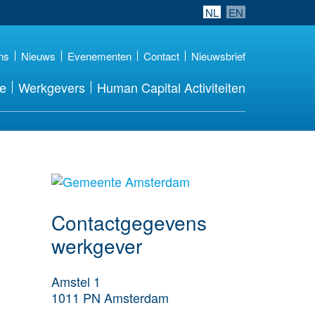
NL
EN
ns
Nieuws
Evenementen
Contact
Nieuwsbrief
re
Werkgevers
Human Capital Activiteiten
Meer werkgever
details
Contactgegevens
werkgever
Amstel 1
1011 PN
Amsterdam