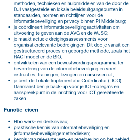
methoden, technieken en hulpmiddelen van de door de
DJI vastgestelde en lokale beleidsuitgangspunten in
standaarden, normen en richtlijnen voor de
informatiebeveiliging en privacy binnen PI Middelburg;
je coördineert informatiebeveiligingsactiviteiten om
uitvoering te geven aan de AVG en de WJSG;
je maakt actuele dreigingsassessments voor
organisatierelevante bedreigingen. Dit doe je vanuit een
gestructureerd proces en geborgde methode, zoals het
RACI model en de BIO;
ontwikkelen van een bewustwordingsprogramma ter
bevordering van de informatiebeveiliging en voert
instructies, trainingen, lezingen en cursussen uit;
je bent de Lokale Implementatie Coördinator (LICO).
Daarnaast ben je back-up voor je ICT-collega’s en
aanspreekpunt in de inrichting voor ICT gerelateerde
zaken.
Functie-eisen
Hbo werk- en denkniveau;
praktische kennis van informatiebeveiliging en
(informatie)beveiligingsmethodieken;
kennis van relevante wet- en regelgeving op het gebied