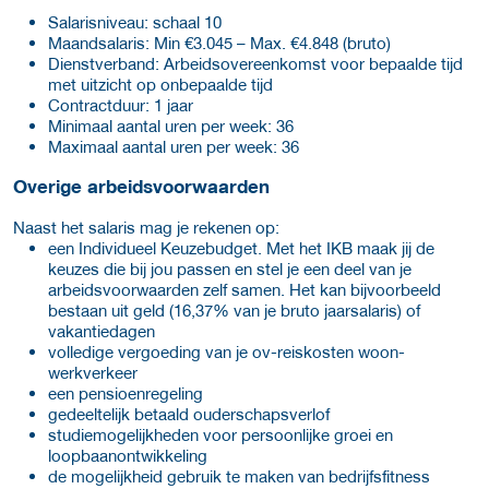
Salaris­niveau: schaal 10
Maand­salaris: Min €3.045 – Max. €4.848 (bruto)
Dienst­verband: Arbeidsovereenkomst voor bepaalde tijd
met uitzicht op onbepaalde tijd
Contract­duur: 1 jaar
Minimaal aantal uren per week: 36
Maximaal aantal uren per week: 36
Overige arbeids­voorwaarden
Naast het salaris mag je rekenen op:
een Individueel Keuzebudget. Met het IKB maak jij de
keuzes die bij jou passen en stel je een deel van je
arbeidsvoorwaarden zelf samen. Het kan bijvoorbeeld
bestaan uit geld (16,37% van je bruto jaarsalaris) of
vakantiedagen
volledige vergoeding van je ov-reiskosten woon-
werkverkeer
een pensioenregeling
gedeeltelijk betaald ouderschapsverlof
studiemogelijkheden voor persoonlijke groei en
loopbaanontwikkeling
de mogelijkheid gebruik te maken van bedrijfsfitness