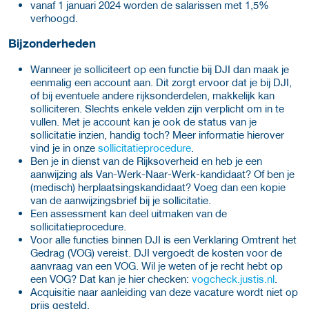
vanaf 1 januari 2024 worden de salarissen met 1,5%
verhoogd.
Bijzonderheden
Wanneer je solliciteert op een functie bij DJI dan maak je
eenmalig een account aan. Dit zorgt ervoor dat je bij DJI,
of bij eventuele andere rijksonderdelen, makkelijk kan
solliciteren. Slechts enkele velden zijn verplicht om in te
vullen. Met je account kan je ook de status van je
sollicitatie inzien, handig toch? Meer informatie hierover
vind je in onze
sollicitatieprocedure
.
Ben je in dienst van de Rijksoverheid en heb je een
aanwijzing als Van-Werk-Naar-Werk-kandidaat? Of ben je
(medisch) herplaatsingskandidaat? Voeg dan een kopie
van de aanwijzingsbrief bij je sollicitatie.
Een assessment kan deel uitmaken van de
sollicitatieprocedure.
Voor alle functies binnen DJI is een Verklaring Omtrent het
Gedrag (VOG) vereist. DJI vergoedt de kosten voor de
aanvraag van een VOG. Wil je weten of je recht hebt op
een VOG? Dat kan je hier checken:
vogcheck.justis.nl
.
Acquisitie naar aanleiding van deze vacature wordt niet op
prijs gesteld.