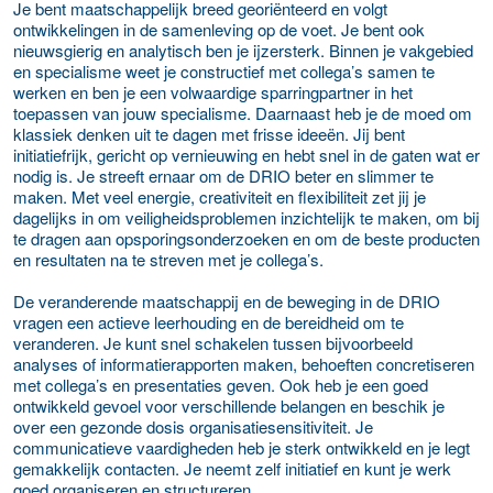
Je bent maatschappelijk breed georiënteerd en volgt
ontwikkelingen in de samenleving op de voet. Je bent ook
nieuwsgierig en analytisch ben je ijzersterk. Binnen je vakgebied
en specialisme weet je constructief met collega’s samen te
werken en ben je een volwaardige sparringpartner in het
toepassen van jouw specialisme. Daarnaast heb je de moed om
klassiek denken uit te dagen met frisse ideeën. Jij bent
initiatiefrijk, gericht op vernieuwing en hebt snel in de gaten wat er
nodig is. Je streeft ernaar om de DRIO beter en slimmer te
maken. Met veel energie, creativiteit en flexibiliteit zet jij je
dagelijks in om veiligheidsproblemen inzichtelijk te maken, om bij
te dragen aan opsporingsonderzoeken en om de beste producten
en resultaten na te streven met je collega’s.
De veranderende maatschappij en de beweging in de DRIO
vragen een actieve leerhouding en de bereidheid om te
veranderen. Je kunt snel schakelen tussen bijvoorbeeld
analyses of informatierapporten maken, behoeften concretiseren
met collega’s en presentaties geven. Ook heb je een goed
ontwikkeld gevoel voor verschillende belangen en beschik je
over een gezonde dosis organisatiesensitiviteit. Je
communicatieve vaardigheden heb je sterk ontwikkeld en je legt
gemakkelijk contacten. Je neemt zelf initiatief en kunt je werk
goed organiseren en structureren.