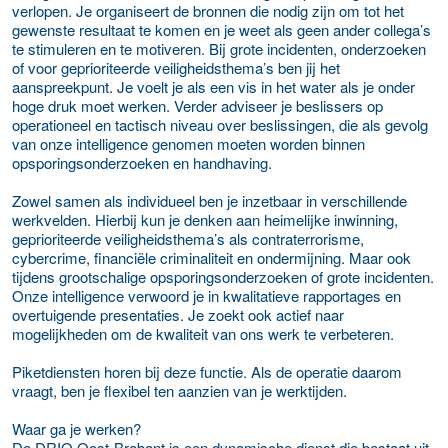
verlopen. Je organiseert de bronnen die nodig zijn om tot het
gewenste resultaat te komen en je weet als geen ander collega’s
te stimuleren en te motiveren. Bij grote incidenten, onderzoeken
of voor geprioriteerde veiligheidsthema’s ben jij het
aanspreekpunt. Je voelt je als een vis in het water als je onder
hoge druk moet werken. Verder adviseer je beslissers op
operationeel en tactisch niveau over beslissingen, die als gevolg
van onze intelligence genomen moeten worden binnen
opsporingsonderzoeken en handhaving.
Zowel samen als individueel ben je inzetbaar in verschillende
werkvelden. Hierbij kun je denken aan heimelijke inwinning,
geprioriteerde veiligheidsthema’s als contraterrorisme,
cybercrime, financiële criminaliteit en ondermijning. Maar ook
tijdens grootschalige opsporingsonderzoeken of grote incidenten.
Onze intelligence verwoord je in kwalitatieve rapportages en
overtuigende presentaties. Je zoekt ook actief naar
mogelijkheden om de kwaliteit van ons werk te verbeteren.
Piketdiensten horen bij deze functie. Als de operatie daarom
vraagt, ben je flexibel ten aanzien van je werktijden.
Waar ga je werken?
De DRIO Oost-Brabant is een dynamische dienst die bestaat uit