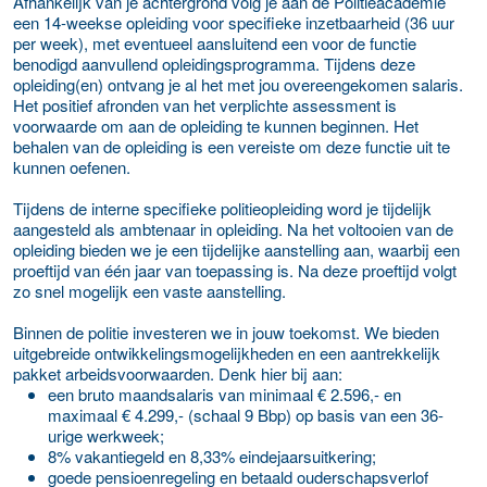
Afhankelijk van je achtergrond volg je aan de Politieacademie
een 14-weekse opleiding voor specifieke inzetbaarheid (36 uur
per week), met eventueel aansluitend een voor de functie
benodigd aanvullend opleidingsprogramma. Tijdens deze
opleiding(en) ontvang je al het met jou overeengekomen salaris.
Het positief afronden van het verplichte assessment is
voorwaarde om aan de opleiding te kunnen beginnen. Het
behalen van de opleiding is een vereiste om deze functie uit te
kunnen oefenen.
Tijdens de interne specifieke politieopleiding word je tijdelijk
aangesteld als ambtenaar in opleiding. Na het voltooien van de
opleiding bieden we je een tijdelijke aanstelling aan, waarbij een
proeftijd van één jaar van toepassing is. Na deze proeftijd volgt
zo snel mogelijk een vaste aanstelling.
Binnen de politie investeren we in jouw toekomst. We bieden
uitgebreide ontwikkelingsmogelijkheden en een aantrekkelijk
pakket arbeidsvoorwaarden. Denk hier bij aan:
een bruto maandsalaris van minimaal € 2.596,- en
maximaal € 4.299,- (schaal 9 Bbp) op basis van een 36-
urige werkweek;
8% vakantiegeld en 8,33% eindejaarsuitkering;
goede pensioenregeling en betaald ouderschapsverlof