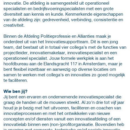
innovatie. De afdeling is samengesteld uit operationeel
specialisten en bedrijfsvoeringspecialisten met een grote
diversiteit aan kennis en kunde. Kenmerkende eigenschappen
van de afdeling zijn: gedrevenheid, verbinding, consistentie en
creativiteit.
Binnen de Afdeling Politieprofessie en Allianties maak je
onderdeel uit van het Innovatiesupportteam. Dit is een jong
team, dat bestaat uit in totaal vier collega's met de functies van
projectleider, innovatiemakelaar, innovatiespecialist en een
operationeel specialist. Jouw formele werkplek is aan het
hoofdbureau aan de Elandsgracht 117 in Amsterdam, maar je
bent flexibel inzetbaar en aanwezig op diverse locaties om
samen te werken met collega's en innovaties zo goed mogelijk
te faciliteren.
Wie ben jij?
Jij bent een ervaren en ondernemende innovatiespecialist die
graag de handen uit de mouwen steekt. Al zo'n drie tot vijf jaar
houd je je bezig met het uitvoeren, faciliteren en coachen van
innovatieprocessen en met het ontwikkelen van nieuwe
concepten en/of diensten vanuit een innovatieafdeling of een
innovatielab binnen een (non-)profitorganisatie. Bovendien heb
je ervaring met corporate, technische en/of sociale innovatie,