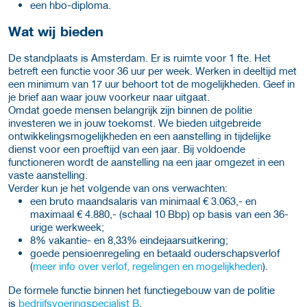
een hbo-diploma.
Wat wij bieden
De standplaats is Amsterdam. Er is ruimte voor 1 fte. Het
betreft een functie voor 36 uur per week. Werken in deeltijd met
een minimum van 17 uur behoort tot de mogelijkheden. Geef in
je brief aan waar jouw voorkeur naar uitgaat.
Omdat goede mensen belangrijk zijn binnen de politie
investeren we in jouw toekomst. We bieden uitgebreide
ontwikkelingsmogelijkheden en een aanstelling in tijdelijke
dienst voor een proeftijd van een jaar. Bij voldoende
functioneren wordt de aanstelling na een jaar omgezet in een
vaste aanstelling.
Verder kun je het volgende van ons verwachten:
een bruto maandsalaris van minimaal € 3.063,- en
maximaal € 4.880,- (schaal 10 Bbp) op basis van een 36-
urige werkweek;
8% vakantie- en 8,33% eindejaarsuitkering;
goede pensioenregeling en betaald ouderschapsverlof
(
meer info over verlof, regelingen en mogelijkheden
).
De formele functie binnen het functiegebouw van de politie
is
bedrijfsvoeringspecialist B
.