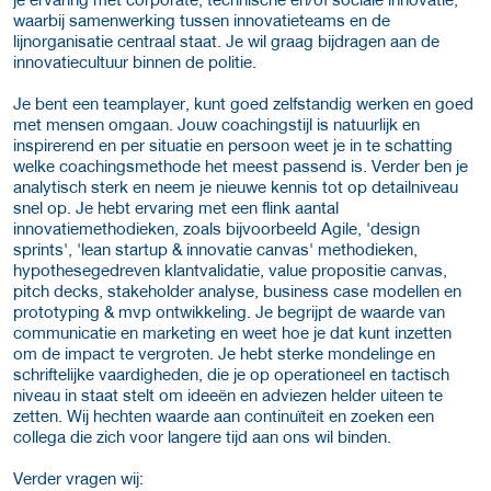
waarbij samenwerking tussen innovatieteams en de
lijnorganisatie centraal staat. Je wil graag bijdragen aan de
innovatiecultuur binnen de politie.
Je bent een teamplayer, kunt goed zelfstandig werken en goed
met mensen omgaan. Jouw coachingstijl is natuurlijk en
inspirerend en per situatie en persoon weet je in te schatting
welke coachingsmethode het meest passend is. Verder ben je
analytisch sterk en neem je nieuwe kennis tot op detailniveau
snel op. Je hebt ervaring met een flink aantal
innovatiemethodieken, zoals bijvoorbeeld Agile, 'design
sprints', 'lean startup & innovatie canvas' methodieken,
hypothesegedreven klantvalidatie, value propositie canvas,
pitch decks, stakeholder analyse, business case modellen en
prototyping & mvp ontwikkeling. Je begrijpt de waarde van
communicatie en marketing en weet hoe je dat kunt inzetten
om de impact te vergroten. Je hebt sterke mondelinge en
schriftelijke vaardigheden, die je op operationeel en tactisch
niveau in staat stelt om ideeën en adviezen helder uiteen te
zetten. Wij hechten waarde aan continuïteit en zoeken een
collega die zich voor langere tijd aan ons wil binden.
Verder vragen wij: