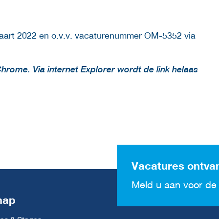
3 maart 2022 en o.v.v. vacaturenummer OM-5352 via
Chrome. Via internet Explorer wordt de link helaas
Vacatures ontva
Meld u aan voor de 
map