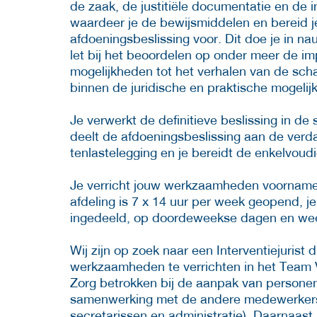
de zaak, de justitiële documentatie en de 
waardeer je de bewijsmiddelen en bereid je
afdoeningsbeslissing voor. Dit doe je in 
let bij het beoordelen op onder meer de im
mogelijkheden tot het verhalen van de sch
binnen de juridische en praktische mogelij
Je verwerkt de definitieve beslissing in 
deelt de afdoeningsbeslissing aan de ver
tenlastelegging en je bereidt de enkelvoudi
Je verricht jouw werkzaamheden voornamel
afdeling is 7 x 14 uur per week geopend, 
ingedeeld, op doordeweekse dagen en w
Wij zijn op zoek naar een Interventiejurist 
werkzaamheden te verrichten in het Team V
Zorg betrokken bij de aanpak van persone
samenwerking met de andere medewerkers v
secretarissen en administratie). Daarnaast 