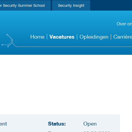
r Security Summer School
Security Insight
Over o
Vacatures
Home
Opleidingen
Carrièr
Status:
ent
Open