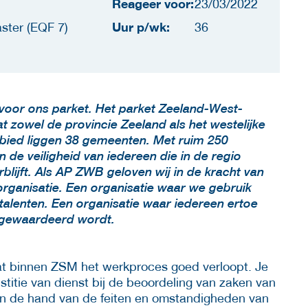
Reageer voor:
23/03/2022
Uur p/wk:
ster (EQF 7)
36
st voor ons parket. Het parket Zeeland-West-
at zowel de provincie Zeeland als het westelijke
ebied liggen 38 gemeenten. Met ruim 250
an de veiligheid van iedereen die in de regio
lijft. Als AP ZWB geloven wij in de kracht van
de organisatie. Een organisatie waar we gebruik
 talenten. Een organisatie waar iedereen ertoe
n gewaardeerd wordt.
 dat binnen ZSM het werkproces goed verloopt. Je
stitie van dienst bij de beoordeling van zaken van
 de hand van de feiten en omstandigheden van