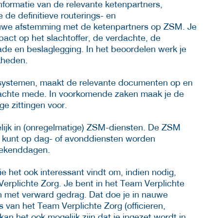
informatie van de relevante ketenpartners,
 de definitieve routerings- en
nauwe afstemming met de ketenpartners op ZSM. Je
pact op het slachtoffer, de verdachte, de
ade en beslaglegging. In het beoordelen werk je
kheden.
de systemen, maakt de relevante documenten op en
dachte mede. In voorkomende zaken maak je de
ge zittingen voor.
ijk in (onregelmatige) ZSM-diensten. De ZSM
je kunt op dag- of avonddiensten worden
eekenddagen.
die het ook interessant vindt om, indien nodig,
erplichte Zorg. Je bent in het Team Verplichte
n met verward gedrag. Dat doe je in nauwe
an het Team Verplichte Zorg (officieren,
kan het ook mogelijk zijn dat je ingezet wordt in