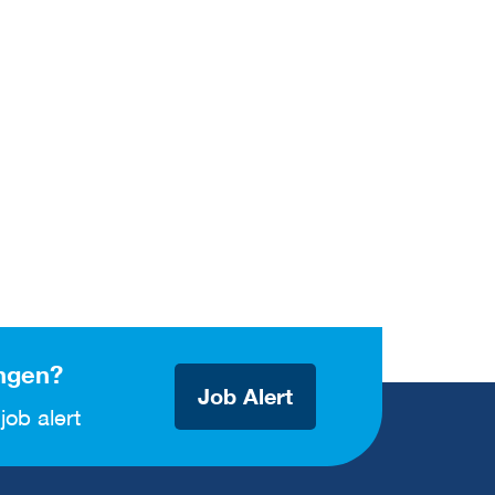
ngen?
Job Alert
job alert