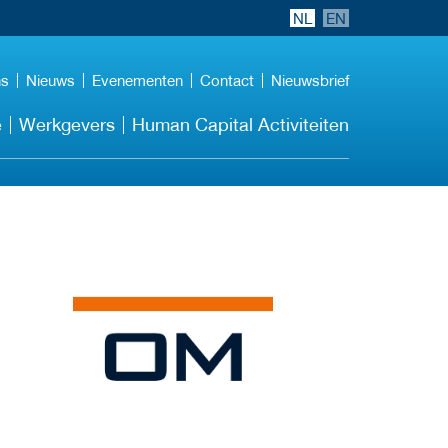
NL
EN
ns
Nieuws
Evenementen
Contact
Nieuwsbrief
e
Werkgevers
Human Capital Activiteiten
Meer werkgever
details