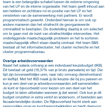
team is een belangrijke schakel tussen de externe omgeving
van het LP en de interne organisatie. Het team geeft inhoud aan
een heldere en zichtbare rol en positie van het LP en het
versterken van de samenwerking met partners. Er wordt
programmatisch gewerkt. Onderdeel hiervan is om ook op
andere manieren dan het strafrecht de georganiseerde
criminaliteit te bestrijden. De doelstelling daarbij is om selectief
om te gaan met de inzet van strafrechtelijke interventies. Het
onderliggende maatschappelijk probleem en het te sorteren
maatschappelijk effect staan daarbij centraal. Het team B&S
bestaat uit het informatiecluster, het cluster recherche en het
cluster programmabureau.
Overige arbeidsvoorwaarden
Naast het salaris ontvang je een individueel keuzebudget (IKB).
Dit bestaat uit geld (16,37% van je bruto jaarsalaris) en tijd. Die
tijd zijn bovenwettelijke uren, naar rato omvang dienstverband
en leeftijd. Met het IKB maak jij de keuzes die bij jou passen en
kun je een deel van je arbeidsvoorwaarden zelf samenstellen.
Je kunt er bijvoorbeeld voor kiezen om een deel van het
budget te laten uitbetalen wanneer jij dat wenst. Ook kun je dit
budget omzetten in extra verlof en andersom, of besteden aan
fiscaalvriendelijke doelen. De Rijksoverheid hecht sterk aan
persoonlijke groei en loopbaanontwikkeling en biedt daarvoor