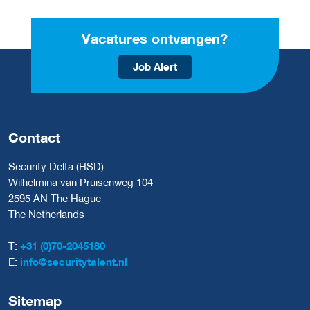
Vacatures ontvangen?
Job Alert
Contact
Security Delta (HSD)
Wilhelmina van Pruisenweg 104
2595 AN The Hague
The Netherlands
T:
+31 (0)70-2045180
E:
info@securitytalent.nl
Sitemap