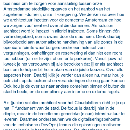
business om te zorgen voor aansluiting tussen onze
Amsterdamse stedelijke opgaves en het aanbod van het
zogeheten i-domein, onze IT-omgeving. We denken na over hoe
we architectuur inzetten voor de gemeente Amsterdam en hoe
we zorgen voor eenheid over al die domeinen. Als solution
architect word je ingezet in allerlei trajecten. Soms binnen één
verandergebied, soms dwars door de stad heen. Denk daarbij
bijvoorbeeld aan automatische handhaving van alle zones in de
openbare ruimte waar burgers onder een hele set van
vergunningen, ontheffingen en reservering al dan niet een recht
toe hebben (om er te zijn, of om er te parkeren). Vanuit jouw rol
kweek je het vertrouwen bij alle betrokken dat jij er als architect
bent om te helpen bij het maken van de juiste keuzes. Over alle
aspecten heen. Daarbij kijk je verder dan alleen nu, maar hou je
ook zicht op de toekomst en veranderingen die nog gaan komen.
Ook hou je de overlap naar andere domeinen binnen of buiten de
stad in beeld, en de compliancy aan interne en externe regels.
Als (junior) solution architect voor het Cloudplatform richt je je op
het IT fundament van de stad. De focus is daarbij niet in de
diepte, maar in de breedte om generieke (cloud) infrastructuur te
leveren. Daarmee ondersteunen we de digitaliseringsbehoefte
van de technische (DevOps) teams die oplossingen realiseren
voor collega's in het primaire proces. De uitdagingen en