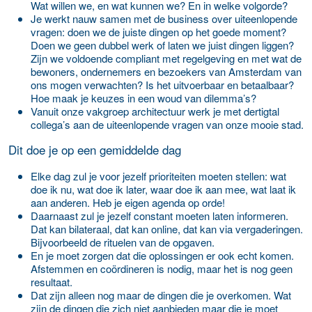
Wat willen we, en wat kunnen we? En in welke volgorde?
Je werkt nauw samen met de business over uiteenlopende
vragen: doen we de juiste dingen op het goede moment?
Doen we geen dubbel werk of laten we juist dingen liggen?
Zijn we voldoende compliant met regelgeving en met wat de
bewoners, ondernemers en bezoekers van Amsterdam van
ons mogen verwachten? Is het uitvoerbaar en betaalbaar?
Hoe maak je keuzes in een woud van dilemma’s?
Vanuit onze vakgroep architectuur werk je met dertigtal
collega’s aan de uiteenlopende vragen van onze mooie stad.
Dit doe je op een gemiddelde dag
Elke dag zul je voor jezelf prioriteiten moeten stellen: wat
doe ik nu, wat doe ik later, waar doe ik aan mee, wat laat ik
aan anderen. Heb je eigen agenda op orde!
Daarnaast zul je jezelf constant moeten laten informeren.
Dat kan bilateraal, dat kan online, dat kan via vergaderingen.
Bijvoorbeeld de rituelen van de opgaven.
En je moet zorgen dat die oplossingen er ook echt komen.
Afstemmen en coördineren is nodig, maar het is nog geen
resultaat.
Dat zijn alleen nog maar de dingen die je overkomen. Wat
zijn de dingen die zich niet aanbieden maar die je moet