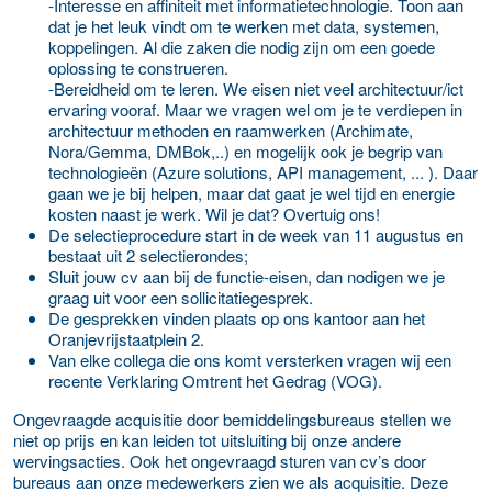
-Interesse en affiniteit met informatietechnologie. Toon aan
dat je het leuk vindt om te werken met data, systemen,
koppelingen. Al die zaken die nodig zijn om een goede
oplossing te construeren.
-Bereidheid om te leren. We eisen niet veel architectuur/ict
ervaring vooraf. Maar we vragen wel om je te verdiepen in
architectuur methoden en raamwerken (Archimate,
Nora/Gemma, DMBok,..) en mogelijk ook je begrip van
technologieën (Azure solutions, API management, ... ). Daar
gaan we je bij helpen, maar dat gaat je wel tijd en energie
kosten naast je werk. Wil je dat? Overtuig ons!
De selectieprocedure start in de week van 11 augustus en
bestaat uit 2 selectierondes;
Sluit jouw cv aan bij de functie-eisen, dan nodigen we je
graag uit voor een sollicitatiegesprek.
De gesprekken vinden plaats op ons kantoor aan het
Oranjevrijstaatplein 2.
Van elke collega die ons komt versterken vragen wij een
recente Verklaring Omtrent het Gedrag (VOG).
Ongevraagde acquisitie door bemiddelingsbureaus stellen we
niet op prijs en kan leiden tot uitsluiting bij onze andere
wervingsacties. Ook het ongevraagd sturen van cv’s door
bureaus aan onze medewerkers zien we als acquisitie. Deze