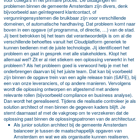
problemen binnen de gemeente Amsterdam zijn divers, denk
bijvoorbeeld aan geïntegreerd klantcontact, of
vergunningensystemen die bruikbaar zijn voor verschillende
domeinen, of automatische handhaving. Dat probleem komt naar
boven in een opgave (of programma, of directie, …) van de stad.
Jij bent betrokken bij het team dat verantwoordelijk is om al die
verschillende behoeftes vanuit het Cloudplatform generiek te
kunnen bedienen met de juiste technologie. Jij identificeert het
probleem en gaat in gesprek met alle stakeholders. Klopt het
allemaal wel? Zit er al niet stiekem een oplossing verwerkt in het
probleem? Als het probleem goed is verwoord help je met het
onderbrengen daarvan bij het juiste team. Dat kan bij voorbeeld
zijn binnen de opgave trein van een agile release train (SAFE), bij
een van onze leveranciers, of op andere manieren. Vervolgens
wordt die oplossing ontworpen en afgestemd met andere
relevante rollen (bijvoorbeeld compliance en business analyse).
Dan wordt het gerealiseerd. Tijdens die realisatie controleer je als
solution architect of men binnen de gegeven kaders blijft. Je
stemt daarnaast af met de vakgroep om te verzekeren dat de
oplossing past binnen de oplossingspatronen van de architectuur.
Als junior solution architect bij de gemeente Amsterdam
balanceer je tussen de maatschappelijk opgaven van
Amsterdam en wat we als organisatie kunnen realiseren.