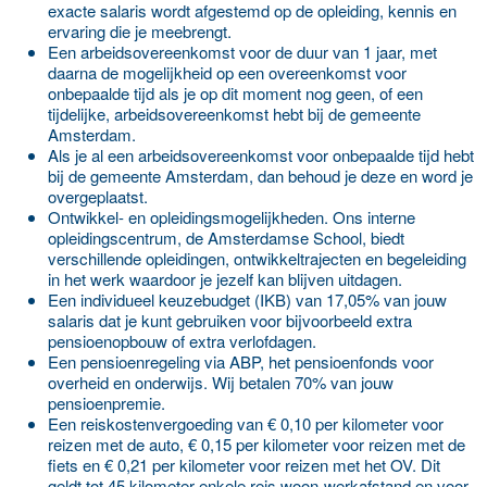
exacte salaris wordt afgestemd op de opleiding, kennis en
ervaring die je meebrengt.
Een arbeidsovereenkomst voor de duur van 1 jaar, met
daarna de mogelijkheid op een overeenkomst voor
onbepaalde tijd als je op dit moment nog geen, of een
tijdelijke, arbeidsovereenkomst hebt bij de gemeente
Amsterdam.
Als je al een arbeidsovereenkomst voor onbepaalde tijd hebt
bij de gemeente Amsterdam, dan behoud je deze en word je
overgeplaatst.
Ontwikkel- en opleidingsmogelijkheden. Ons interne
opleidingscentrum, de Amsterdamse School, biedt
verschillende opleidingen, ontwikkeltrajecten en begeleiding
in het werk waardoor je jezelf kan blijven uitdagen.
Een individueel keuzebudget (IKB) van 17,05% van jouw
salaris dat je kunt gebruiken voor bijvoorbeeld extra
pensioenopbouw of extra verlofdagen.
Een pensioenregeling via ABP, het pensioenfonds voor
overheid en onderwijs. Wij betalen 70% van jouw
pensioenpremie.
Een reiskostenvergoeding van € 0,10 per kilometer voor
reizen met de auto, € 0,15 per kilometer voor reizen met de
fiets en € 0,21 per kilometer voor reizen met het OV. Dit
geldt tot 45 kilometer enkele reis woon-werkafstand en voor