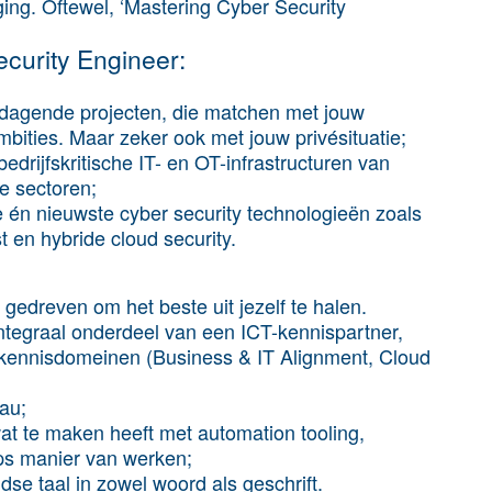
ging.
Oftewel, ‘Mastering Cyber Security
curity Engineer:
tdagende projecten, die matchen met jouw
mbities. Maar zeker ook met jouw privésituatie;
edrijfskritische IT- en OT-infrastructuren van
e sectoren;
e én nieuwste cyber security technologieën zoals
t en hybride cloud security.
e gedreven om het beste uit jezelf te halen.
 integraal onderdeel van een ICT-kennispartner,
 kennisdomeinen (Business & IT Alignment, Cloud
au;
at te maken heeft met automation tooling,
s manier van werken;
se taal in zowel woord als geschrift.