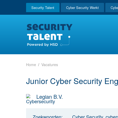
Security Talent
Cyber Security Werkt
Cybe
Home
Vacatures
Junior Cyber Security En
Legian B.V.
Zoekwoorden:
Cyber Security, cybers