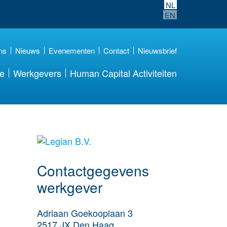
NL
EN
ns
Nieuws
Evenementen
Contact
Nieuwsbrief
re
Werkgevers
Human Capital Activiteiten
Meer werkgever
details
Contactgegevens
werkgever
Adriaan Goekooplaan 3
2517 JX
Den Haag