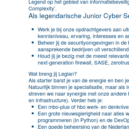
Legend op het gebied van informatiebeveili
Complexity’.
Als legendarische Junior Cyber Se
Werk je bij onze opdrachtgevers aan ui
kennisniveau, ervaring, interesses en a
Beheer jij de securityomgevingen in de b
aansprekende bedrijven uit verschillend
Houd jij je bezig met de meest relevant
next-generation firewall, SASE, zerotrus
Wat breng jij Legian?
Als starter barst je van de energie en ben j
Natuurlijk binnen je specialisatie, maar als
streven we naar synergie met onze andere
en Infrastructure). Verder heb je:
Een mbo-plus of hbo werk- en denknive
Een grote nieuwsgierigheid naar alles w
programmeren (in Python) en de DevOp
Een goede beheersing van de Nederland