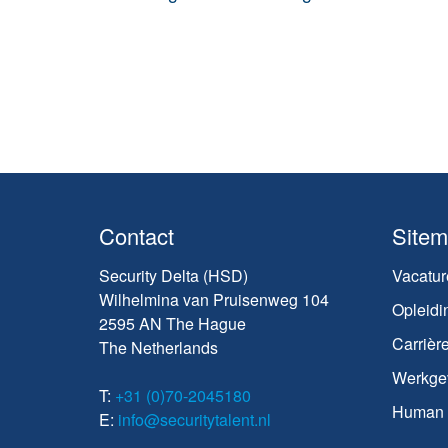
Contact
Site
Security Delta (HSD)
Vacatur
Wilhelmina van Pruisenweg 104
Opleidi
2595 AN The Hague
Carrièr
The Netherlands
Werkge
T:
+31 (0)70-2045180
Human C
E:
info@securitytalent.nl