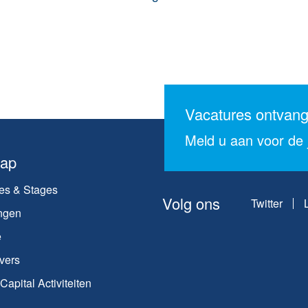
Vacatures ontvan
Meld u aan voor de j
map
es & Stages
Volg ons
Twitter
ngen
e
vers
apital Activiteiten