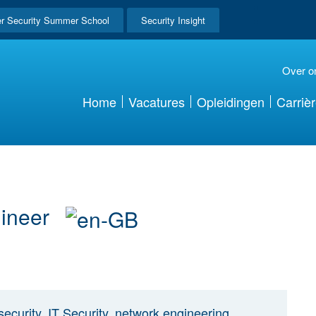
r Security Summer School
Security Insight
Over o
Home
Vacatures
Opleidingen
Carriè
gineer
ecurity, IT Security, network engineering,