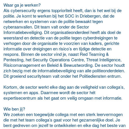
Waar ga je werken?
Als cybersecurity ergens topprioriteit heeft, dan is het wel bij de
politie. Je komt te werken bij het SOC in Driebergen, dat de
netwerken en systemen van de politie bewaakt tegen
cyberaanvallen. Dit team valt onder de Sector
Informatiebeveiliging. Dit organisatieonderdeel heeft als doel de
weerstand en detectie van de politie tegen cyberdreigingen te
verhogen door de organisatie te voorzien van kaders, gerichte
informatie over dreigingen en risico’s en tijdige detectie en
respons. Binnen de sector vind je, naast Red Teaming &
Pentesting, het Security Operations Centre, Threat Intelligence,
Risicomanagement en Beleid & Bewustwording. De sector houdt
zich bezig met de informatiebeveiliging van alle politieonderdelen.
Dit groeiend securityteam valt onder het Politiediensten entrum.
Kortom, de sector werkt elke dag aan de veiligheid van collega’s,
systemen en apps. Daarmee wordt de sector hét
expertisecentrum als het gaat om veilig omgaan met informatie.
Wie ben jij?
We zoeken een toegewijde collega met een sterk leervermogen
die met het team collega’s gaat voor het gezamenlijke doel. Je
bent gedreven om jezelf te ontwikkelen en elke dag het beste van