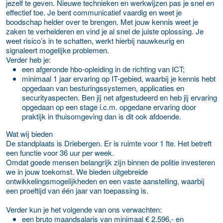
jezelf te geven. Nieuwe technieken en werkwijzen pas je snel en
effectief toe. Je bent communicatief vaardig en weet je
boodschap helder over te brengen. Met jouw kennis weet je
zaken te verhelderen en vind je al snel de juiste oplossing. Je
weet risico’s in te schatten, werkt hierbij nauwkeurig en
signaleert mogelijke problemen.
Verder heb je:
een afgeronde hbo-opleiding in de richting van ICT;
minimaal 1 jaar ervaring op IT-gebied, waarbij je kennis hebt
opgedaan van besturingssystemen, applicaties en
securityaspecten. Ben jij net afgestudeerd en heb jij ervaring
opgedaan op een stage i.c.m. opgedane ervaring door
praktijk in thuisomgeving dan is dit ook afdoende.
Wat wij bieden
De standplaats is Driebergen. Er is ruimte voor 1 fte. Het betreft
een functie voor 36 uur per week.
Omdat goede mensen belangrijk zijn binnen de politie investeren
we in jouw toekomst. We bieden uitgebreide
ontwikkelingsmogelijkheden en een vaste aanstelling, waarbij
een proeftijd van één jaar van toepassing is.
Verder kun je het volgende van ons verwachten:
een bruto maandsalaris van minimaal € 2.596,- en