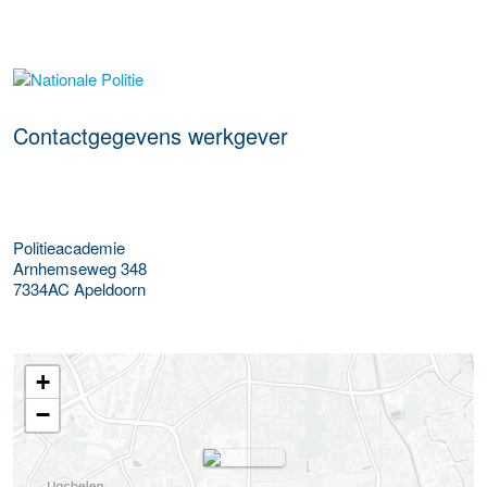
Meer werkgever details
Contactgegevens werkgever
Politieacademie
Arnhemseweg 348
7334AC
Apeldoorn
+
−