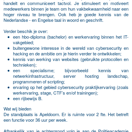
handelt en communiceert tactvol. Je stimuleert en motiveert
medewerkers binnen je team om hun vakbekwaamheid naar een
hoger niveau te brengen. Ook heb je goede kennis van de
Nederlandse - en Engelse taal in woord en geschrift.
Verder beschik je over:
een hbo-diploma (bachelor) en werkervaring binnen het IT-
vakgebied;
buitengewone interesse in de wereld van cybersecurity en
hacking en de ambitie om je hierin verder te ontwikkelen;
kennis van werking van websites (gebruikte protocollen en
technieken);
een specialisme; bijvoorbeeld kennis van
netwerkinfrastructuur, server hosting landschap,
programmeren of scripting;
ervaring op het gebied cybersecurity praktijkervaring (zoals
werkervaring, stage, CTF’s en/of trainingen);
een rijbewijs B.
Wat wij bieden
De standplaats is Apeldoorn. Er is ruimte voor 2 fte. Het betreft
een functie voor 36 uur per week.
Afhankelijk van je achtergrond volg je aan de Politieacademie