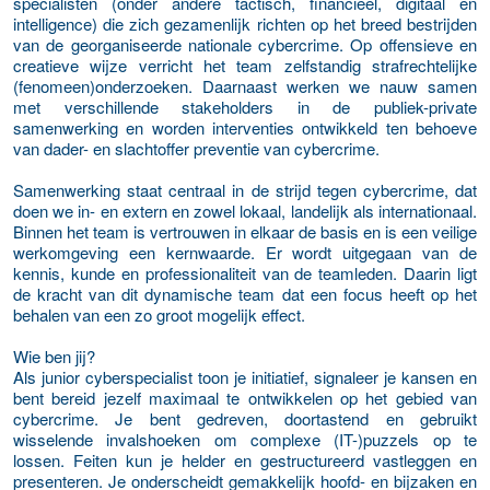
specialisten (onder andere tactisch, financieel, digitaal en
intelligence) die zich gezamenlijk richten op het breed bestrijden
van de georganiseerde nationale cybercrime. Op offensieve en
creatieve wijze verricht het team zelfstandig strafrechtelijke
(fenomeen)onderzoeken. Daarnaast werken we nauw samen
met verschillende stakeholders in de publiek-private
samenwerking en worden interventies ontwikkeld ten behoeve
van dader- en slachtoffer preventie van cybercrime.
Samenwerking staat centraal in de strijd tegen cybercrime, dat
doen we in- en extern en zowel lokaal, landelijk als internationaal.
Binnen het team is vertrouwen in elkaar de basis en is een veilige
werkomgeving een kernwaarde. Er wordt uitgegaan van de
kennis, kunde en professionaliteit van de teamleden. Daarin ligt
de kracht van dit dynamische team dat een focus heeft op het
behalen van een zo groot mogelijk effect.
Wie ben jij?
Als junior cyberspecialist toon je initiatief, signaleer je kansen en
bent bereid jezelf maximaal te ontwikkelen op het gebied van
cybercrime. Je bent gedreven, doortastend en gebruikt
wisselende invalshoeken om complexe (IT-)puzzels op te
lossen. Feiten kun je helder en gestructureerd vastleggen en
presenteren. Je onderscheidt gemakkelijk hoofd- en bijzaken en