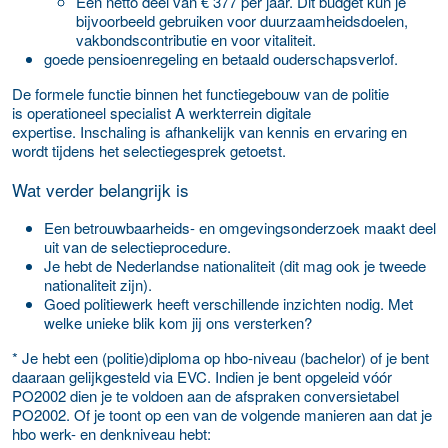
Een netto deel van € 377 per jaar. Dit budget kun je
bijvoorbeeld gebruiken voor duurzaamheidsdoelen,
vakbondscontributie en voor vitaliteit.
goede pensioenregeling en betaald ouderschapsverlof.
De formele functie binnen het functiegebouw van de politie
is operationeel specialist A werkterrein digitale
expertise. Inschaling is afhankelijk van kennis en ervaring en
wordt tijdens het selectiegesprek getoetst.
Wat verder belangrijk is
Een betrouwbaarheids- en omgevingsonderzoek maakt deel
uit van de selectieprocedure.
Je hebt de Nederlandse nationaliteit (dit mag ook je tweede
nationaliteit zijn).
Goed politiewerk heeft verschillende inzichten nodig. Met
welke unieke blik kom jij ons versterken?
* Je hebt een (politie)diploma op hbo-niveau (bachelor) of je bent
daaraan gelijkgesteld via EVC. Indien je bent opgeleid vóór
PO2002 dien je te voldoen aan de afspraken conversietabel
PO2002. Of je toont op een van de volgende manieren aan dat je
hbo werk- en denkniveau hebt: