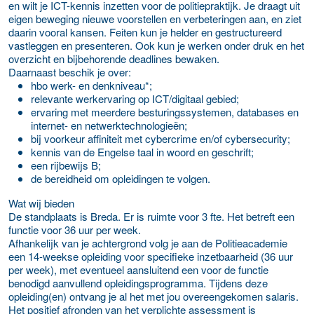
en wilt je ICT-kennis inzetten voor de politiepraktijk. Je draagt uit
eigen beweging nieuwe voorstellen en verbeteringen aan, en ziet
daarin vooral kansen. Feiten kun je helder en gestructureerd
vastleggen en presenteren. Ook kun je werken onder druk en het
overzicht en bijbehorende deadlines bewaken.
Daarnaast beschik je over:
hbo werk- en denkniveau*;
relevante werkervaring op ICT/digitaal gebied;
ervaring met meerdere besturingssystemen, databases en
internet- en netwerktechnologieën;
bij voorkeur affiniteit met cybercrime en/of cybersecurity;
kennis van de Engelse taal in woord en geschrift;
een rijbewijs B;
de bereidheid om opleidingen te volgen.
Wat wij bieden
De standplaats is Breda. Er is ruimte voor 3 fte. Het betreft een
functie voor 36 uur per week.
Afhankelijk van je achtergrond volg je aan de Politieacademie
een 14-weekse opleiding voor specifieke inzetbaarheid (36 uur
per week), met eventueel aansluitend een voor de functie
benodigd aanvullend opleidingsprogramma. Tijdens deze
opleiding(en) ontvang je al het met jou overeengekomen salaris.
Het positief afronden van het verplichte assessment is