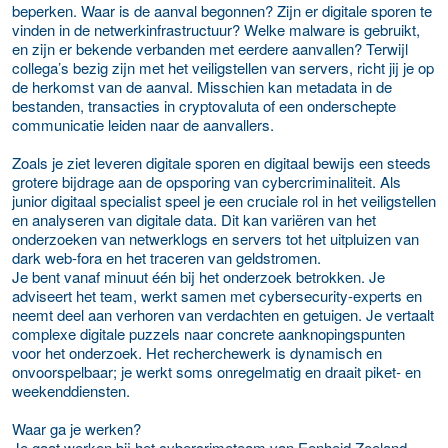
beperken. Waar is de aanval begonnen? Zijn er digitale sporen te
vinden in de netwerkinfrastructuur? Welke malware is gebruikt,
en zijn er bekende verbanden met eerdere aanvallen? Terwijl
collega’s bezig zijn met het veiligstellen van servers, richt jij je op
de herkomst van de aanval. Misschien kan metadata in de
bestanden, transacties in cryptovaluta of een onderschepte
communicatie leiden naar de aanvallers.
Zoals je ziet leveren digitale sporen en digitaal bewijs een steeds
grotere bijdrage aan de opsporing van cybercriminaliteit. Als
junior digitaal specialist speel je een cruciale rol in het veiligstellen
en analyseren van digitale data. Dit kan variëren van het
onderzoeken van netwerklogs en servers tot het uitpluizen van
dark web-fora en het traceren van geldstromen.
Je bent vanaf minuut één bij het onderzoek betrokken. Je
adviseert het team, werkt samen met cybersecurity-experts en
neemt deel aan verhoren van verdachten en getuigen. Je vertaalt
complexe digitale puzzels naar concrete aanknopingspunten
voor het onderzoek. Het recherchewerk is dynamisch en
onvoorspelbaar; je werkt soms onregelmatig en draait piket- en
weekenddiensten.
Waar ga je werken?
Je gaat werken bij het cybercrimeteam van Eenheid Zeeland -