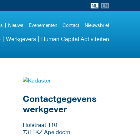
NL
EN
ns
Nieuws
Evenementen
Contact
Nieuwsbrief
e
Werkgevers
Human Capital Activiteiten
Meer werkgever
details
Contactgegevens
werkgever
Hofstraat 110
7311KZ
Apeldoorn