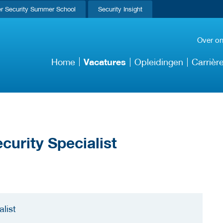
r Security Summer School
Security Insight
Over o
Vacatures
Home
Opleidingen
Carrièr
curity Specialist
list