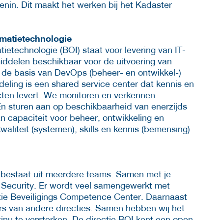
enin. Dit maakt het werken bij het Kadaster
rmatietechnologie
ietechnologie (BOI) staat voor levering van IT-
middelen beschikbaar voor de uitvoering van
 de basis van DevOps (beheer- en ontwikkel-)
ling is een shared service center dat kennis en
cten levert. We monitoren en verkennen
En sturen aan op beschikbaarheid van enerzijds
n capaciteit voor beheer, ontwikkeling en
aliteit (systemen), skills en kennis (bemensing)
 bestaat uit meerdere teams. Samen met je
r Security. Er wordt veel samengewerkt met
tie Beveiligings Competence Center. Daarnaast
rs van andere directies. Samen hebben wij het
tinu te versterken. De directie BOI kent een open