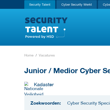
Security Talent
Cyber Security Werkt
Cybe
Home
Vacatures
Junior / Medior Cyber Se
Kadaster
Zoekwoorden:
Cyber Security Specia