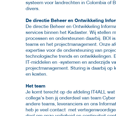
systeem voor landrechten in Colombia of B
divers.
De directie Beheer en Ontwikkeling Info
De directie Beheer en Ontwikkeling Informat
services binnen het Kadaster. Wij stellen 
processen en ondersteunen daarbij. BOI is
teams en het projectmanagement. Onze afde
expertise voor de ondersteuning van proje
technologische trends en ontwikkelingen. 
IT-middelen en -systemen en anderzijds va
projectmanagement. Sturing is daarbij op kw
en kosten.
Het team
Je komt terecht op de afdeling IT4ALL wat
collega’s ben jij onderdeel van team Cybe
andere teams, leveranciers en ons Informa
heb je veel contact met vertegenwoordige
doel om onze veiligheid en continuiteit con