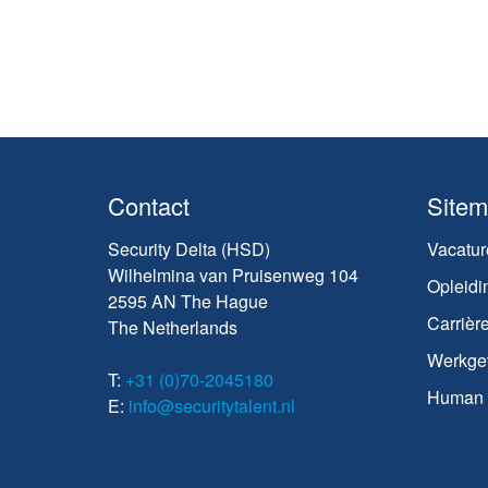
Contact
Site
Security Delta (HSD)
Vacatur
Wilhelmina van Pruisenweg 104
Opleidi
2595 AN The Hague
Carrièr
The Netherlands
Werkge
T:
+31 (0)70-2045180
Human C
E:
info@securitytalent.nl