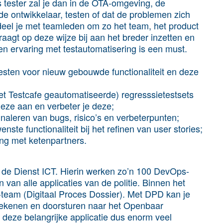
 tester zal je dan in de OTA-omgeving, de
 ontwikkelaar, testen of dat de problemen zich
deel je met teamleden om zo het team, het product
raagt op deze wijze bij aan het breder inzetten en
en ervaring met testautomatisering is een must.
sten voor nieuw gebouwde functionaliteit en deze
et Testcafe geautomatiseerde) regresssietestsets
deze aan en verbeter je deze;
gnaleren van bugs, risico’s en verbeterpunten;
ste functionaliteit bij het refinen van user stories;
ng met ketenpartners.
n de Dienst ICT. Hierin werken zo’n 100 DevOps-
van alle applicaties van de politie. Binnen het
D-team (Digitaal Proces Dossier). Met DPD kan je
tekenen en doorsturen naar het Openbaar
rt deze belangrijke applicatie dus enorm veel