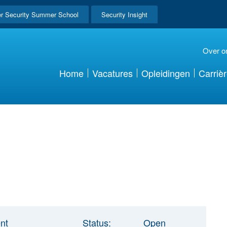
r Security Summer School
Security Insight
Over o
Home
Vacatures
Opleidingen
Carriè
nt
Status:
Open