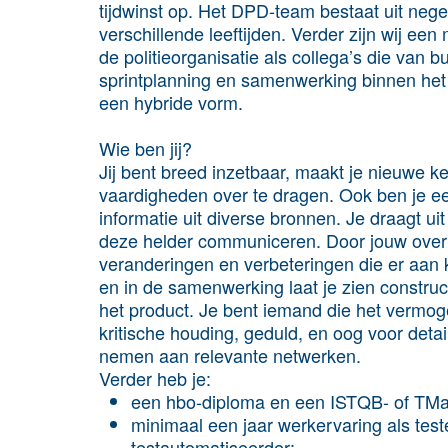
tijdwinst op. Het DPD-team bestaat uit ne
verschillende leeftijden. Verder zijn wij ee
de politieorganisatie als collega’s die van 
sprintplanning en samenwerking binnen het cl
een hybride vorm.
Wie ben jij?
Jij bent breed inzetbaar, maakt je nieuwe k
vaardigheden over te dragen. Ook ben je e
informatie uit diverse bronnen. Je draagt u
deze helder communiceren. Door jouw overt
veranderingen en verbeteringen die er aa
en in de samenwerking laat je zien constru
het product. Je bent iemand die het vermog
kritische houding, geduld, en oog voor detail
nemen aan relevante netwerken.
Verder heb je:
een hbo-diploma en een ISTQB- of TMap-
minimaal een jaar werkervaring als test
testautomatiseerder;