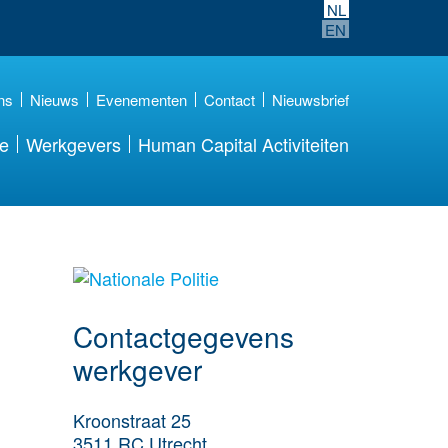
NL
EN
ns
Nieuws
Evenementen
Contact
Nieuwsbrief
re
Werkgevers
Human Capital Activiteiten
Meer werkgever
details
Contactgegevens
werkgever
Kroonstraat 25
3511 RC
Utrecht