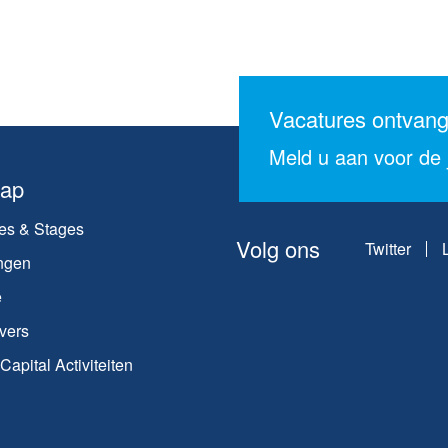
Vacatures ontvan
Meld u aan voor de j
map
es & Stages
Volg ons
Twitter
ngen
e
vers
apital Activiteiten