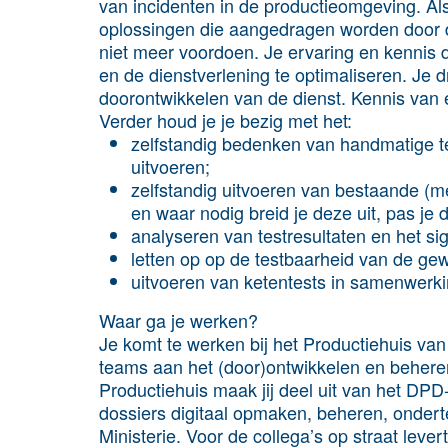
van incidenten in de productieomgeving. Als
oplossingen die aangedragen worden door de
niet meer voordoen. Je ervaring en kennis 
en de dienstverlening te optimaliseren. Je d
doorontwikkelen van de dienst. Kennis van 
Verder houd je je bezig met het:
zelfstandig bedenken van handmatige te
uitvoeren;
zelfstandig uitvoeren van bestaande (m
en waar nodig breid je deze uit, pas je 
analyseren van testresultaten en het si
letten op op de testbaarheid van de gewen
uitvoeren van ketentests in samenwerki
Waar ga je werken?
Je komt te werken bij het Productiehuis va
teams aan het (door)ontwikkelen en beheren 
Productiehuis maak jij deel uit van het DP
dossiers digitaal opmaken, beheren, onder
Ministerie. Voor de collega’s op straat leve