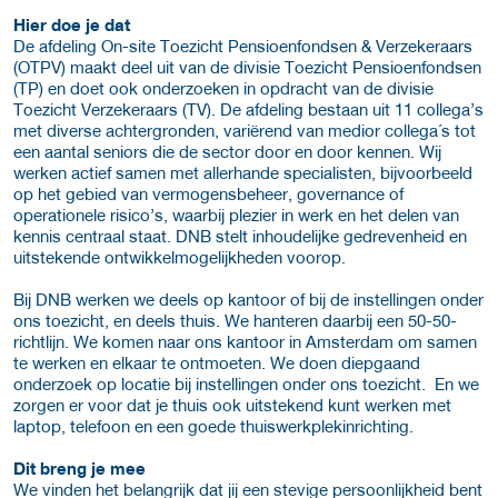
Hier doe je dat
De afdeling On-site Toezicht Pensioenfondsen & Verzekeraars
(OTPV) maakt deel uit van de divisie Toezicht Pensioenfondsen
(TP) en doet ook onderzoeken in opdracht van de divisie
Toezicht Verzekeraars (TV). De afdeling bestaan uit 11 collega’s
met diverse achtergronden, variërend van medior collega´s tot
een aantal seniors die de sector door en door kennen. Wij
werken actief samen met allerhande specialisten, bijvoorbeeld
op het gebied van vermogensbeheer, governance of
operationele risico’s, waarbij plezier in werk en het delen van
kennis centraal staat. DNB stelt inhoudelijke gedrevenheid en
uitstekende ontwikkelmogelijkheden voorop.
Bij DNB werken we deels op kantoor of bij de instellingen onder
ons toezicht, en deels thuis. We hanteren daarbij een 50-50-
richtlijn. We komen naar ons kantoor in Amsterdam om samen
te werken en elkaar te ontmoeten. We doen diepgaand
onderzoek op locatie bij instellingen onder ons toezicht. En we
zorgen er voor dat je thuis ook uitstekend kunt werken met
laptop, telefoon en een goede thuiswerkplekinrichting.
Dit breng je mee
We vinden het belangrijk dat jij een stevige persoonlijkheid bent