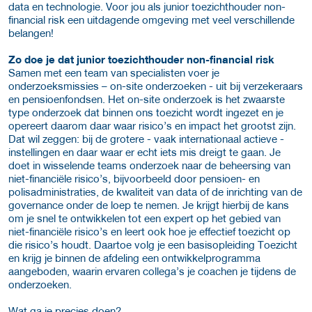
data en technologie. Voor jou als junior toezichthouder non-
financial risk een uitdagende omgeving met veel verschillende
belangen!
Zo doe je dat junior toezichthouder non-financial risk
Samen met een team van specialisten voer je
onderzoeksmissies – on-site onderzoeken - uit bij verzekeraars
en pensioenfondsen. Het on-site onderzoek is het zwaarste
type onderzoek dat binnen ons toezicht wordt ingezet en je
opereert daarom daar waar risico’s en impact het grootst zijn.
Dat wil zeggen: bij de grotere - vaak internationaal actieve -
instellingen en daar waar er echt iets mis dreigt te gaan. Je
doet in wisselende teams onderzoek naar de beheersing van
niet-financiële risico’s, bijvoorbeeld door pensioen- en
polisadministraties, de kwaliteit van data of de inrichting van de
governance onder de loep te nemen. Je krijgt hierbij de kans
om je snel te ontwikkelen tot een expert op het gebied van
niet-financiële risico’s en leert ook hoe je effectief toezicht op
die risico’s houdt. Daartoe volg je een basisopleiding Toezicht
en krijg je binnen de afdeling een ontwikkelprogramma
aangeboden, waarin ervaren collega’s je coachen je tijdens de
onderzoeken.
Wat ga je precies doen?