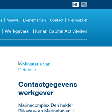
NL
EN
ns
Nieuws
Evenementen
Contact
Nieuwsbrief
e
Werkgevers
Human Capital Activiteiten
Meer werkgever
details
Contactgegevens
werkgever
Marinecomplex Den helder
Rijkszee- en Marinehaven 1