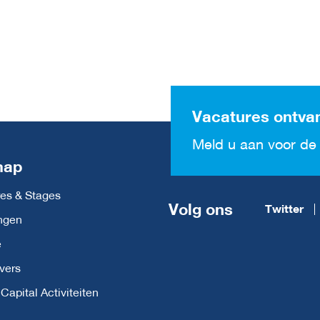
Vacatures ontva
Meld u aan voor de 
map
es & Stages
Volg ons
Twitter
ngen
e
vers
apital Activiteiten