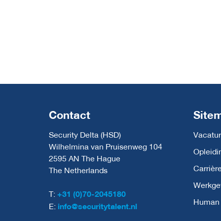
Contact
Site
Security Delta (HSD)
Vacatur
Wilhelmina van Pruisenweg 104
Opleidi
2595 AN The Hague
Carrièr
The Netherlands
Werkge
T:
+31 (0)70-2045180
Human C
E:
info@securitytalent.nl