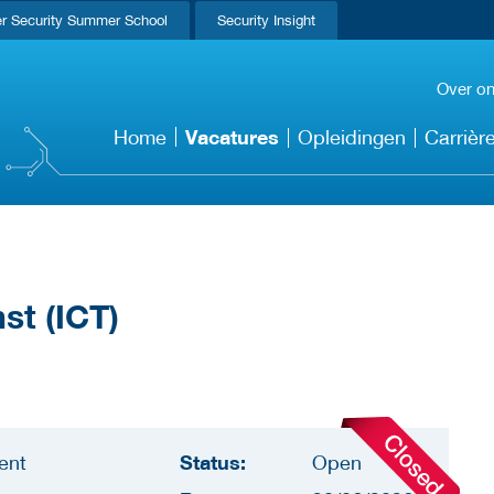
r Security Summer School
Security Insight
Over o
Vacatures
Home
Opleidingen
Carrièr
st (ICT)
Status:
ent
Open