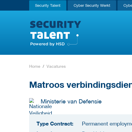
Security Talent
Cyber Security Werkt
Cybe
Home
Vacatures
Matroos verbindingsdien
Ministerie van Defensie
Type Contract:
Permanent employm