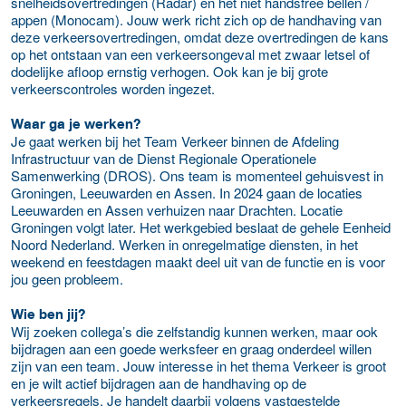
snelheidsovertredingen (Radar) en het niet handsfree bellen /
appen (Monocam). Jouw werk richt zich op de handhaving van
deze verkeersovertredingen, omdat deze overtredingen de kans
op het ontstaan van een verkeersongeval met zwaar letsel of
dodelijke afloop ernstig verhogen. Ook kan je bij grote
verkeerscontroles worden ingezet.
Waar ga je werken?
Je gaat werken bij het Team Verkeer binnen de Afdeling
Infrastructuur van de Dienst Regionale Operationele
Samenwerking (DROS). Ons team is momenteel gehuisvest in
Groningen, Leeuwarden en Assen. In 2024 gaan de locaties
Leeuwarden en Assen verhuizen naar Drachten. Locatie
Groningen volgt later. Het werkgebied beslaat de gehele Eenheid
Noord Nederland. Werken in onregelmatige diensten, in het
weekend en feestdagen maakt deel uit van de functie en is voor
jou geen probleem.
Wie ben jij?
Wij zoeken collega’s die zelfstandig kunnen werken, maar ook
bijdragen aan een goede werksfeer en graag onderdeel willen
zijn van een team. Jouw interesse in het thema Verkeer is groot
en je wilt actief bijdragen aan de handhaving op de
verkeersregels. Je handelt daarbij volgens vastgestelde