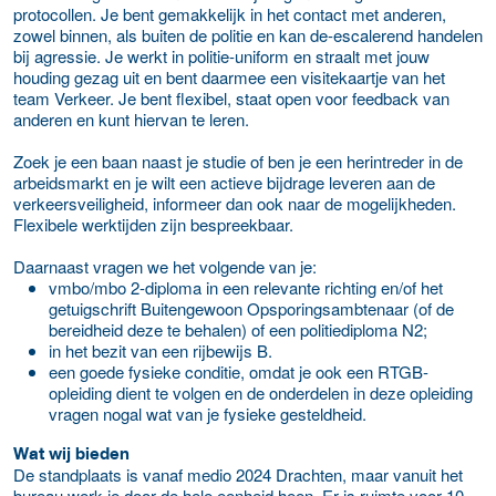
protocollen. Je bent gemakkelijk in het contact met anderen,
zowel binnen, als buiten de politie en kan de-escalerend handelen
bij agressie. Je werkt in politie-uniform en straalt met jouw
houding gezag uit en bent daarmee een visitekaartje van het
team Verkeer. Je bent flexibel, staat open voor feedback van
anderen en kunt hiervan te leren.
Zoek je een baan naast je studie of ben je een herintreder in de
arbeidsmarkt en je wilt een actieve bijdrage leveren aan de
verkeersveiligheid, informeer dan ook naar de mogelijkheden.
Flexibele werktijden zijn bespreekbaar.
Daarnaast vragen we het volgende van je:
vmbo/mbo 2-diploma in een relevante richting en/of het
getuigschrift Buitengewoon Opsporingsambtenaar (of de
bereidheid deze te behalen) of een politiediploma N2;
in het bezit van een rijbewijs B.
een goede fysieke conditie, omdat je ook een RTGB-
opleiding dient te volgen en de onderdelen in deze opleiding
vragen nogal wat van je fysieke gesteldheid.
Wat wij bieden
De standplaats is vanaf medio 2024 Drachten, maar vanuit het
bureau werk je door de hele eenheid heen. Er is ruimte voor 10