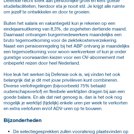
Defensie hecht sterk aan persoonlijke groei en kent goede
studiefaciliteiten, hierdoor sta je nooit stil. Je krijgt alle ruimte
om jezelf te ontwikkelen en door te groeien.
Buiten het salaris en vakantiegeld kun je rekenen op een
eindejaarsuitkering van 8,3%, de zogeheten dertiende maand.
Daarnaast ontvangen burgermedewerkers maandelijks een
bruto tegemoetkoming voor de ziektekostenverzekering.
Naast een pensioenregeling bij het ABP ontvang je maandelijks
een tegemoetkoming voor woon-werkverkeer of kun je onder
gunstige voorwaarden kiezen voor een OV-abonnement met
onbeperkt reizen door heel Nederland.
Hoe leuk het werken bij Defensie ook is, wij vinden het ook
belangrijk dat je dit met jouw privéleven kunt combineren.
Diverse verlofregelingen (bijvoorbeeld 75% betaald
ouderschapsverlof) en flexibele werktijden dragen bij aan een
goede balans. En als dat niet genoeg is, dan is het ook nog
mogelijk je werktijd (tijdelijk) enkele uren per week te verkorten
en extra verlofuren en/of ADV-uren op te bouwen.
Bijzonderheden
De selectiegesprekken zullen vooralsnog plaatsvinden op