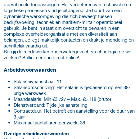
operationele toepassingen. Het verbeteren van technische en
logistieke processen vind je uitdagend. Je houdt van een
dynamische werkomgeving die zich beweegt tussen
bedrijfsvoering, techniek en maritiem-militair operationeel
gebruik. Je bent in staat om overzicht te bewaren in een
complexe overheidsorganisatie met een diversiteit aan
belangen. Je legt makkelijk contacten en drukt je mondeling en
schriftelijk vaardig uit.
Ben jij de medewerker onderwatergevechtstechnologie de we
zoeken? Solliciteer dan direct online!
Arbeids­voorwaarden
Salaris­niveauschaal: 11
Salaris­omschrijving: Het salaris is gebaseerd op een 38-
urige werkweek.
Maand­salaris: Min €3.727 – Max. €5.118 (bruto)
Dienst­verband: Tijdelijke aanstelling
Contract­duur: Het betreft een aanstelling voor de duur van
3 jaar
Maximaal aantal uren per week: 38
Overige arbeids­voorwaarden