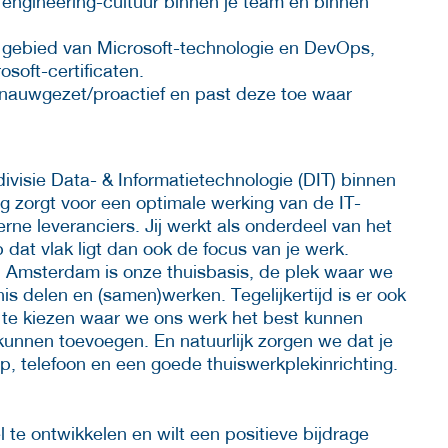
e engineering-cultuur binnen je team en binnen
t gebied van Microsoft-technologie en DevOps,
soft-certificaten.
t nauwgezet/proactief en past deze toe waar
divisie Data- & Informatietechnologie (DIT) binnen
g zorgt voor een optimale werking van de IT-
ne leveranciers. Jij werkt als onderdeel van het
dat vlak ligt dan ook de focus van je werk.
n Amsterdam is onze thuisbasis, de plek waar we
s delen en (samen)werken. Tegelijkertijd is er ook
 te kiezen waar we ons werk het best kunnen
unnen toevoegen. En natuurlijk zorgen we dat je
p, telefoon en een goede thuiswerkplekinrichting.
 te ontwikkelen en wilt een positieve bijdrage