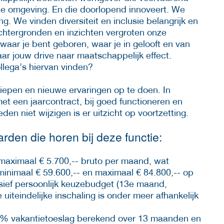
ze omgeving. En die doorlopend innoveert. We
g. We vinden diversiteit en inclusie belangrijk en
chtergronden en inzichten vergroten onze
 waar je bent geboren, waar je in gelooft en van
aar jouw drive naar maatschappelijk effect.
lega’s hiervan vinden?
rdiepen en nieuwe ervaringen op te doen. In
et een jaarcontract, bij goed functioneren en
en niet wijzigen is er uitzicht op voortzetting.
den die horen bij deze functie:
 maximaal € 5.700,-- bruto per maand, wat
minimaal € 59.600,-- en maximaal € 84.800,-- op
sief persoonlijk keuzebudget (13e maand,
 uiteindelijke inschaling is onder meer afhankelijk
 8% vakantietoeslag berekend over 13 maanden en