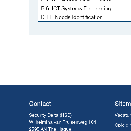
B.6. ICT Systems Engineering
D.11. Needs Identification
Contact
Site
Security Delta (HSD)
Vacatur
Wilhelmina van Pruisenweg 104
Opleidi
2595 AN The Hague