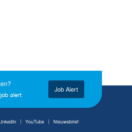
gen?
Job Alert
job alert
LinkedIn
YouTube
Nieuwsbrief