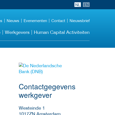
NL
EN
ns
Nieuws
Evenementen
Contact
Nieuwsbrief
e
Werkgevers
Human Capital Activiteiten
Meer werkgever
details
Contactgegevens
werkgever
Westeinde 1
1017ZN
Amsterdam