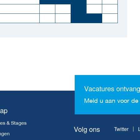
Vacatures ontvan
Meld u aan voor de 
map
es & Stages
Volg ons
Twitter
ngen