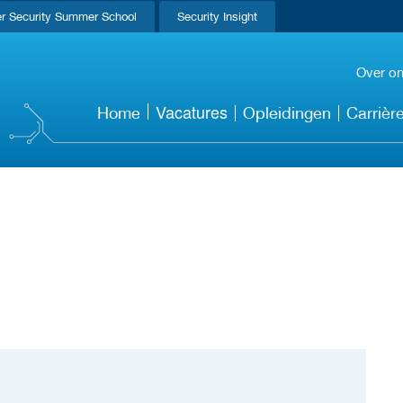
r Security Summer School
Security Insight
Over o
Vacatures
Home
Opleidingen
Carrièr