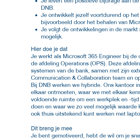
Je levert een positieve bijdrage aan d
DNB.
Je ontwikkelt jezelf voortdurend op he
bijvoorbeeld door het behalen van Micro
Je volgt de ontwikkelingen in de mark
mogelijk.
Hier doe je dat
Je werkt als Microsoft 365 Engineer bij de 
de afdeling Operations (OPS). Deze afdelin
systemen van de bank, samen met zijn exter
Communication & Collaboration team en op 
Bij DNB werken we hybride. Ons kantoor i
elkaar ontmoeten, waar we met elkaar kenni
voldoende ruimte om een werkplek en -tijd
doen en waar we zo veel mogelijk waarde k
ook thuis uitstekend kunt werken met lapto
Dit breng je mee
Je bent gemotiveerd, hebt de wil om je snel