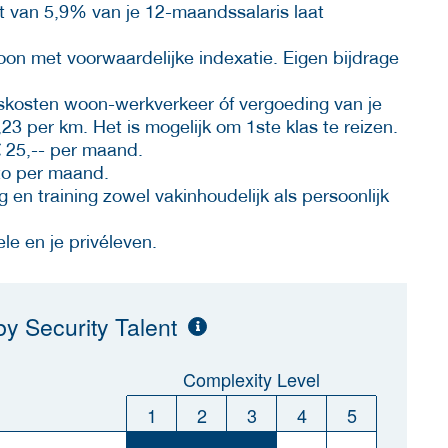
t van 5,9% van je 12-maandssalaris laat
n met voorwaardelijke indexatie. Eigen bijdrage
iskosten woon-werkverkeer óf vergoeding van je
23 per km. Het is mogelijk om 1ste klas te reizen.
€ 25,-- per maand.
tto per maand.
g en training zowel vakinhoudelijk als persoonlijk
le en je privéleven.
y Security Talent
Complexity Level
1
2
3
4
5