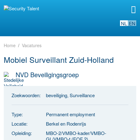
NL
EN
Home
Vacatures
Mobiel Surveillant Zuid-Holland
NVD Beveiligingsgroep
Zoekwoorden:
beveiliging, Surveillance
Type:
Permanent employment
Locatie:
Berkel en Rodenrijs
Opleiding:
MBO-2/VMBO-kader/VMBO-
GL/VMBO-t (EQF 2)