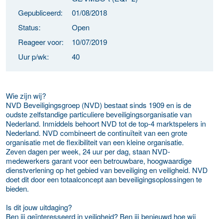
Gepubliceerd:
01/08/2018
Status:
Open
Reageer voor:
10/07/2019
Uur p/wk:
40
Wie zijn wij?
NVD Beveiligingsgroep (NVD) bestaat sinds 1909 en is de
oudste zelfstandige particuliere beveiligingsorganisatie van
Nederland. Inmiddels behoort NVD tot de top-4 marktspelers in
Nederland. NVD combineert de continuïteit van een grote
organisatie met de flexibiliteit van een kleine organisatie.
Zeven dagen per week, 24 uur per dag, staan NVD-
medewerkers garant voor een betrouwbare, hoogwaardige
dienstverlening op het gebied van beveiliging en veiligheid. NVD
doet dit door een totaalconcept aan beveiligingsoplossingen te
bieden.
Is dit jouw uitdaging?
Ben jij geïnteresseerd in veiligheid? Ben jij benieuwd hoe wij