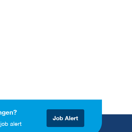
ngen?
Job Alert
job alert