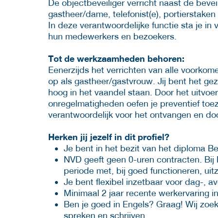
De objectbeveiliger verricht naast de bev
gastheer/dame, telefonist(e), portierstaken 
In deze verantwoordelijke functie sta je in 
hun medewerkers en bezoekers.
Tot de werkzaamheden behoren:
Eenerzijds het verrichten van alle voorkome
op als gastheer/gastvrouw. Jij bent het ge
hoog in het vaandel staan. Door het uitvoe
onregelmatigheden oefen je preventief toez
verantwoordelijk voor het ontvangen en do
Herken jij jezelf in dit profiel?
Je bent in het bezit van het diploma B
NVD geeft geen 0-uren contracten. Bij
periode met, bij goed functioneren, uit
Je bent flexibel inzetbaar voor dag-, 
Minimaal 2 jaar recente werkervaring in
Ben je goed in Engels? Graag! Wij zoe
spreken en schrijven.