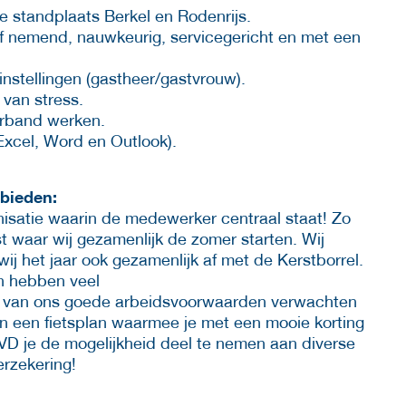
e standplaats Berkel en Rodenrijs.
atief nemend, nauwkeurig, servicegericht en met een
 instellingen (gastheer/gastvrouw).
van stress.
erband werken.
Excel, Word en Outlook).
 bieden:
nisatie waarin de medewerker centraal staat! Zo
st waar wij gezamenlijk de zomer starten. Wij
wij het jaar ook gezamenlijk af met de Kerstborrel.
en hebben veel
je van ons goede arbeidsvoorwaarden verwachten
en een fietsplan waarmee je met een mooie korting
VD je de mogelijkheid deel te nemen aan diverse
erzekering!