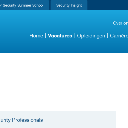
r Security Summer School
Security Insight
Over o
Vacatures
Home
Opleidingen
Carrièr
urity Professionals