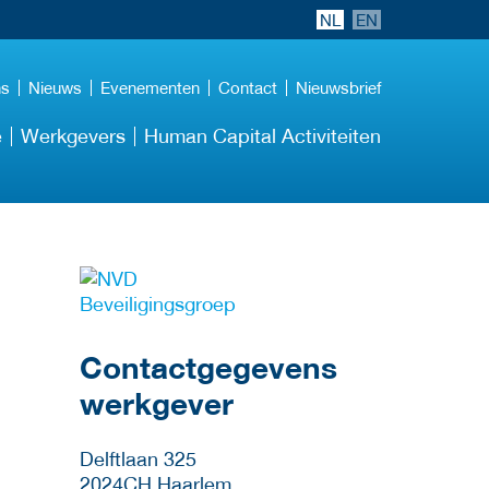
NL
EN
ns
Nieuws
Evenementen
Contact
Nieuwsbrief
e
Werkgevers
Human Capital Activiteiten
Meer werkgever
details
Contactgegevens
werkgever
Delftlaan 325
2024CH
Haarlem