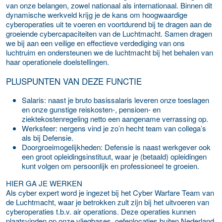
van onze belangen, zowel nationaal als internationaal. Binnen dit
dynamische werkveld krijg je de kans om hoogwaardige
cyberoperaties uit te voeren en voortdurend bij te dragen aan de
groeiende cybercapaciteiten van de Luchtmacht. Samen dragen
we bij aan een veilige en effectieve verdediging van ons
luchtruim en ondersteunen we de luchtmacht bij het behalen van
haar operationele doelstellingen.
PLUSPUNTEN VAN DEZE FUNCTIE
Salaris: naast je bruto basissalaris leveren onze toeslagen
en onze gunstige reiskosten-, pensioen- en
ziektekostenregeling netto een aangename verrassing op.
Werksfeer: nergens vind je zo’n hecht team van collega’s
als bij Defensie.
Doorgroeimogelijkheden: Defensie is naast werkgever ook
een groot opleidingsinstituut, waar je (betaald) opleidingen
kunt volgen om persoonlijk en professioneel te groeien.
HIER GA JE WERKEN
Als cyber expert word je ingezet bij het Cyber Warfare Team van
de Luchtmacht, waar je betrokken zult zijn bij het uitvoeren van
cyberoperaties t.b.v. air operations. Deze operaties kunnen
plaatsvinden op onze vliegbases, oefenlocaties buiten Nederland