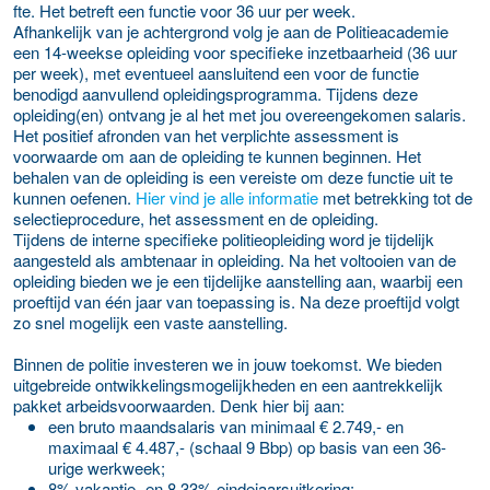
fte. Het betreft een functie voor 36 uur per week.
Afhankelijk van je achtergrond volg je aan de Politieacademie
een 14-weekse opleiding voor specifieke inzetbaarheid (36 uur
per week), met eventueel aansluitend een voor de functie
benodigd aanvullend opleidingsprogramma. Tijdens deze
opleiding(en) ontvang je al het met jou overeengekomen salaris.
Het positief afronden van het verplichte assessment is
voorwaarde om aan de opleiding te kunnen beginnen. Het
behalen van de opleiding is een vereiste om deze functie uit te
kunnen oefenen.
Hier vind je alle informatie
met betrekking tot de
selectieprocedure, het assessment en de opleiding.
Tijdens de interne specifieke politieopleiding word je tijdelijk
aangesteld als ambtenaar in opleiding. Na het voltooien van de
opleiding bieden we je een tijdelijke aanstelling aan, waarbij een
proeftijd van één jaar van toepassing is. Na deze proeftijd volgt
zo snel mogelijk een vaste aanstelling.
Binnen de politie investeren we in jouw toekomst. We bieden
uitgebreide ontwikkelingsmogelijkheden en een aantrekkelijk
pakket arbeidsvoorwaarden. Denk hier bij aan:
een bruto maandsalaris van minimaal € 2.749,- en
maximaal € 4.487,- (schaal 9 Bbp) op basis van een 36-
urige werkweek;
8% vakantie- en 8,33% eindejaarsuitkering;