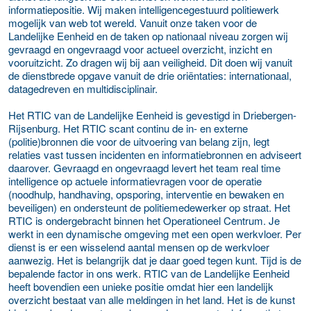
informatiepositie. Wij maken intelligencegestuurd politiewerk
mogelijk van web tot wereld. Vanuit onze taken voor de
Landelijke Eenheid en de taken op nationaal niveau zorgen wij
gevraagd en ongevraagd voor actueel overzicht, inzicht en
vooruitzicht. Zo dragen wij bij aan veiligheid. Dit doen wij vanuit
de dienstbrede opgave vanuit de drie oriëntaties: internationaal,
datagedreven en multidisciplinair.
Het RTIC van de Landelijke Eenheid is gevestigd in Driebergen-
Rijsenburg. Het RTIC scant continu de in- en externe
(politie)bronnen die voor de uitvoering van belang zijn, legt
relaties vast tussen incidenten en informatiebronnen en adviseert
daarover. Gevraagd en ongevraagd levert het team real time
intelligence op actuele informatievragen voor de operatie
(noodhulp, handhaving, opsporing, interventie en bewaken en
beveiligen) en ondersteunt de politiemedewerker op straat. Het
RTIC is ondergebracht binnen het Operationeel Centrum. Je
werkt in een dynamische omgeving met een open werkvloer. Per
dienst is er een wisselend aantal mensen op de werkvloer
aanwezig. Het is belangrijk dat je daar goed tegen kunt. Tijd is de
bepalende factor in ons werk. RTIC van de Landelijke Eenheid
heeft bovendien een unieke positie omdat hier een landelijk
overzicht bestaat van alle meldingen in het land. Het is de kunst