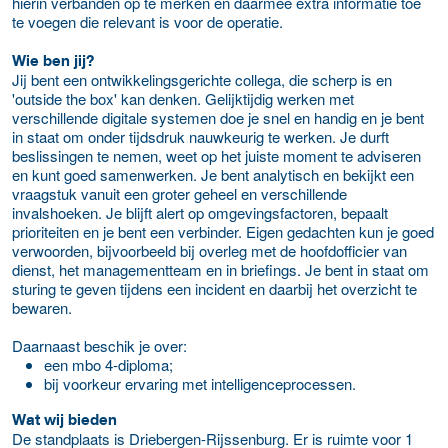
hierin verbanden op te merken en daarmee extra informatie toe
te voegen die relevant is voor de operatie.
Wie ben jij?
Jij bent een ontwikkelingsgerichte collega, die scherp is en
'outside the box' kan denken. Gelijktijdig werken met
verschillende digitale systemen doe je snel en handig en je bent
in staat om onder tijdsdruk nauwkeurig te werken. Je durft
beslissingen te nemen, weet op het juiste moment te adviseren
en kunt goed samenwerken. Je bent analytisch en bekijkt een
vraagstuk vanuit een groter geheel en verschillende
invalshoeken. Je blijft alert op omgevingsfactoren, bepaalt
prioriteiten en je bent een verbinder. Eigen gedachten kun je goed
verwoorden, bijvoorbeeld bij overleg met de hoofdofficier van
dienst, het managementteam en in briefings. Je bent in staat om
sturing te geven tijdens een incident en daarbij het overzicht te
bewaren.
Daarnaast beschik je over:
een mbo 4-diploma;
bij voorkeur ervaring met intelligenceprocessen.
Wat wij bieden
De standplaats is Driebergen-Rijssenburg. Er is ruimte voor 1