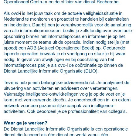
Operationeel Centrum en de officier van dienst Recherche.
Als ovd-i is het jouw taak om de actuele veiligheidssituatie in
Nederland te monitoren en proactief te handelen bij calamiteiten
en incidenten. Daarbij ben je verantwoordelijk voor de aansturing
van alle informatieprocessen, beslis je zelfstandig over eventuele
opschaling binnen het informatieproces en informeer je op het
juiste moment de teams uit de operatie. Indien nodig stel je (met
spoed) een AOB (Actueel Operationeel Beeld) op. Gedurende
lopende operaties bewaak je de voortgang en stuur je bij waar
nodig. In geval van afwijkingen en bij opschaling van het
informatieproces pak je als ovd-i de coördinatie op binnen de
Dienst Landelijke Informatie Organisatie (DLIO).
Tevens heb je een belangrijke adviserende rol. Je analyseert de
uitvoering van activiteiten en adviseert over verbeteringen.
Vakmatige intelligence-ontwikkelingen volg je op de voet en je
komt met vernieuwende ideeën. Je onderhoudt een in- en extern
netwerk voor een gezamenlijke aanpak van intelligence-
activiteiten. Ook beoordeel je de professionaliteit van collega's.
Waar ga je werken?
De Dienst Landelijke Informatie Organisatie is een operationele
dienst die fungeert als één dienst en werkt vanuit één