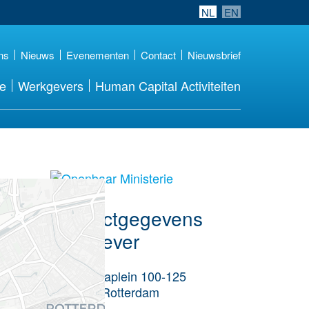
NL
EN
ns
Nieuws
Evenementen
Contact
Nieuwsbrief
re
Werkgevers
Human Capital Activiteiten
Meer werkgever
details
Contactgegevens
werkgever
Wilhelminaplein 100-125
3072 AK
Rotterdam