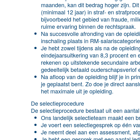
maanden, kan dit bedrag hoger zijn. Dit 
(minimaal 12 jaar) in straf- en strafproc
bijvoorbeeld het gebied van fraude, mil
ruime ervaring binnen de rechtspraak.
Na succesvolle afronding van de opleidin
inschaling plaats in RM
-
salariscategori
Je hebt zowel tijdens als na de opleidin
eindejaarsuitkering van 8,3 procent en
rekenen op uitstekende secundaire ar
gedeeltelijk betaald ouderschapsverlof
Na afloop van de opleiding blijf je in pr
je geplaatst bent. Zo doe je direct aans
het maximale uit je opleiding.
De selectieprocedure
De selectieprocedure bestaat uit een aantal
Ons landelijk selectieteam maakt een br
Je voert een selectiegesprek op één va
Je neemt deel aan een assessment, a
Je hebt een gesprek met een aantal le