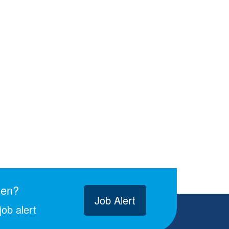
gen?
Job Alert
ob alert