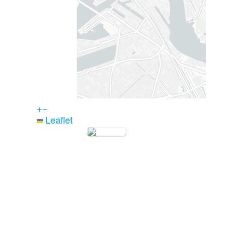
+
−
Leaflet