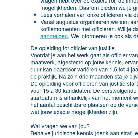
vragen hebt over de exacte rol, de inhou
mogelijkheden. Daarom bieden we je gr
Lees verhalen van onze officieren via d
Vanaf augustus organiseren we een aan
koffiemomenten met officieren. Wil je 
aanmelden.
We informeren je ook als de i
De opleiding tot officier van justitie
Voordat je aan het werk gaat als officier van 
maatwerk, afgestemd op jouw kennis, ervar
duur kan daardoor variëren van 1,5 tot 4 jaa
de praktijk. Na zo’n drie maanden sta je bijv
De opleiding voor officieren van justitie sta
voor 15 à 30 kandidaten. De eerstvolgende s
startdatum is afhankelijk van het moment waa
het aantal beschikbare plaatsen op de versc
wat jouw exacte mogelijkheden zijn.
Wat vragen we van jou?
Behalve juridische kennis (denk aan straf- 