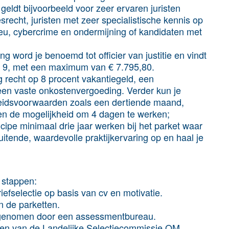
geldt bijvoorbeeld voor zeer ervaren juristen
esrecht, juristen met zeer specialistische kennis op
ieu, cybercrime en ondermijning of kandidaten met
g word je benoemd tot officier van justitie en vindt
e 9, met een maximum van € 7.795,80.
g recht op 8 procent vakantiegeld, een
 een vaste onkostenvergoeding. Verder kun je
beidsvoorwaarden zoals een dertiende maand,
 en de mogelijkheid om 4 dagen te werken;
incipe minimaal drie jaar werken bij het parket waar
luitende, waardevolle praktijkervaring op en haal je
 stappen:
iefselectie op basis van cv en motivatie.
n de parketten.
fgenomen door een assessmentbureau.
den van de Landelijke Selectiecommissie OM.