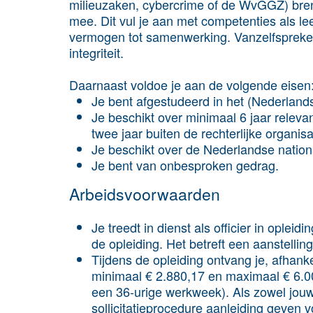
milieuzaken, cybercrime of de WvGGZ) bren
mee. Dit vul je aan met competenties als le
vermogen tot samenwerking. Vanzelfspreken
integriteit.
Daarnaast voldoe je aan de volgende eisen
Je bent afgestudeerd in het (Nederlands)
Je beschikt over minimaal 6 jaar releva
twee jaar buiten de rechterlijke organisa
Je beschikt over de Nederlandse national
Je bent van onbesproken gedrag.
Arbeidsvoorwaarden
Je treedt in dienst als officier in ople
de opleiding. Het betreft een aanstelli
Tijdens de opleiding ontvang je, afhanke
minimaal € 2.880,17 en maximaal € 6.0
een 36-urige werkweek). Als zowel jouw
sollicitatieprocedure aanleiding geven