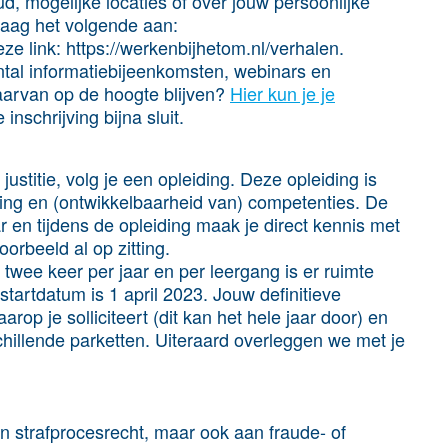
d, mogelijke locaties of over jouw persoonlijke
aag het volgende aan:
eze link:
https://werkenbijhetom.nl/verhalen.
tal informatiebijeenkomsten, webinars en
daarvan op de hoogte blijven?
Hier kun je je
nschrijving bijna sluit.
justitie, volg je een opleiding. Deze opleiding is
ing en (ontwikkelbaarheid van) competenties. De
r en tijdens de opleiding maak je direct kennis met
oorbeeld al op zitting.
rt twee keer per jaar en per leergang is er ruimte
tartdatum is 1 april 2023. Jouw definitieve
rop je solliciteert (dit kan het hele jaar door) en
hillende parketten. Uiteraard overleggen we met je
en strafprocesrecht, maar ook aan fraude- of