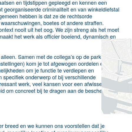
laatsen en tijdstippen gepleegd en kennen een
ot georganiseerde criminaliteit en van winkeldiefstal
r gemeen hebben is dat ze de rechtsorde
 waarschuwingen, boetes of andere straffen.
text nooit uit het oog. We zijn streng als het moet
 maakt het werk als officier boeiend, dynamisch en
niet alleen. Samen met de collega’s op de parketten
instellingen) kom je tot afgewogen oordelen en
elijkheden om je functie te verdiepen en
n specifiek onderwerp of bij verschillende
nteressant werk, veel kansen voor een afwisselende
heid om concreet bij te dragen aan de bescherming
zeer breed en we kunnen ons voorstellen dat je