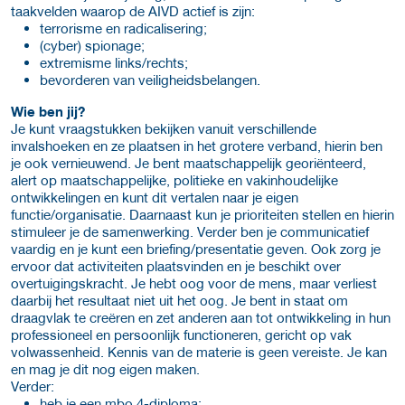
taakvelden waarop de AIVD actief is zijn:
terrorisme en radicalisering;
(cyber) spionage;
extremisme links/rechts;
bevorderen van veiligheidsbelangen.
Wie ben jij?
Je kunt vraagstukken bekijken vanuit verschillende
invalshoeken en ze plaatsen in het grotere verband, hierin ben
je ook vernieuwend. Je bent maatschappelijk georiënteerd,
alert op maatschappelijke, politieke en vakinhoudelijke
ontwikkelingen en kunt dit vertalen naar je eigen
functie/organisatie. Daarnaast kun je prioriteiten stellen en hierin
stimuleer je de samenwerking. Verder ben je communicatief
vaardig en je kunt een briefing/presentatie geven. Ook zorg je
ervoor dat activiteiten plaatsvinden en je beschikt over
overtuigingskracht. Je hebt oog voor de mens, maar verliest
daarbij het resultaat niet uit het oog. Je bent in staat om
draagvlak te creëren en zet anderen aan tot ontwikkeling in hun
professioneel en persoonlijk functioneren, gericht op vak
volwassenheid. Kennis van de materie is geen vereiste. Je kan
en mag je dit nog eigen maken.
Verder:
heb je een mbo 4-diploma;