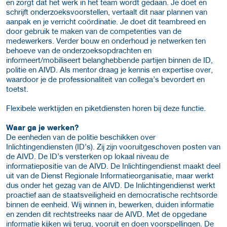
en zorgt dat het werk in het team wordt gedaan. Je doet en
schrijft onderzoeksvoorstellen, vertaalt dit naar plannen van
aanpak en je verricht coördinatie. Je doet dit teambreed en
door gebruik te maken van de competenties van de
medewerkers. Verder bouw en onderhoud je netwerken ten
behoeve van de onderzoeksopdrachten en
informeert/mobiliseert belanghebbende partijen binnen de ID,
politie en AIVD. Als mentor draag je kennis en expertise over,
waardoor je de professionaliteit van collega’s bevordert en
toetst.
Flexibele werktijden en piketdiensten horen bij deze functie.
Waar ga je werken?
De eenheden van de politie beschikken over
Inlichtingendiensten (ID’s). Zij zijn vooruitgeschoven posten van
de AIVD. De ID’s versterken op lokaal niveau de
informatiepositie van de AIVD. De Inlichtingendienst maakt deel
uit van de Dienst Regionale Informatieorganisatie, maar werkt
dus onder het gezag van de AIVD. De Inlichtingendienst werkt
proactief aan de staatsveiligheid en democratische rechtsorde
binnen de eenheid. Wij winnen in, bewerken, duiden informatie
en zenden dit rechtstreeks naar de AIVD. Met de opgedane
informatie kijken wij terug, vooruit en doen voorspellingen. De