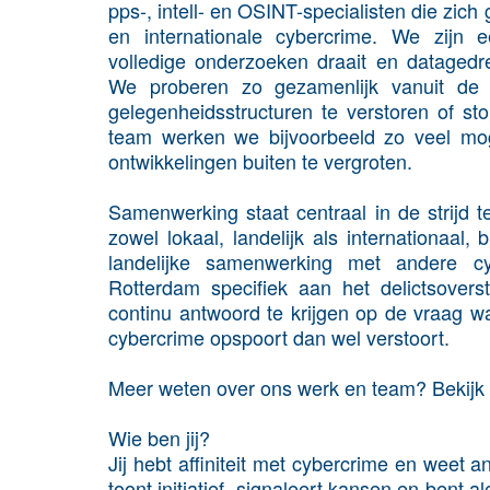
pps-, intell- en OSINT-specialisten die zic
en internationale cybercrime. We zijn e
volledige onderzoeken draait en datagedre
We proberen zo gezamenlijk vanuit de ve
gelegenheidsstructuren te verstoren of st
team werken we bijvoorbeeld zo veel mo
ontwikkelingen buiten te vergroten.
Samenwerking staat centraal in de strijd 
zowel lokaal, landelijk als internationaal, 
landelijke samenwerking met andere c
Rotterdam specifiek aan het delictsover
continu antwoord te krijgen op de vraag wa
cybercrime opspoort dan wel verstoort.
Meer weten over ons werk en team? Bekijk 
Wie ben jij?
Jij hebt affiniteit met cybercrime en weet
toont initiatief, signaleert kansen en bent a