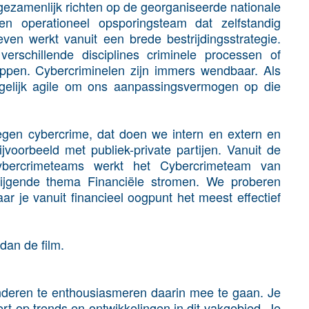
h gezamenlijk richten op de georganiseerde nationale
en operationeel opsporingsteam dat zelfstandig
ven werkt vanuit een brede bestrijdingsstrategie.
rschillende disciplines criminele processen of
oppen. Cybercriminelen zijn immers wendbaar. Als
gelijk agile om ons aanpassingsvermogen op die
tegen cybercrime, dat doen we intern en extern en
bijvoorbeeld met publiek-private partijen. Vanuit de
ybercrimeteams werkt het Cybercrimeteam van
stijgende thema Financiële stromen. We proberen
ar je vanuit financieel oogpunt het meest effectief
dan de film.
 anderen te enthousiasmeren daarin mee te gaan. Je
lert op trends en ontwikkelingen in dit vakgebied. Je