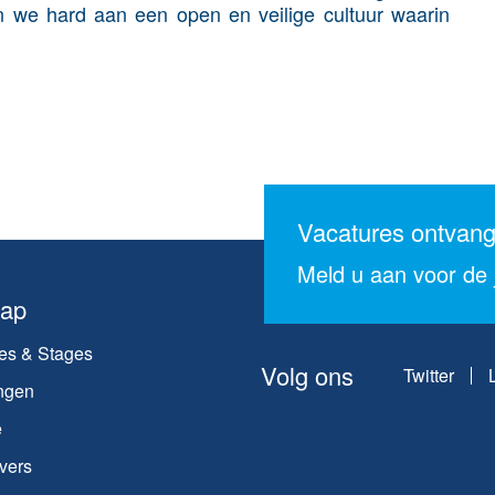
 we hard aan een open en veilige cultuur waarin
Vacatures ontvan
Meld u aan voor de j
map
es & Stages
Volg ons
Twitter
ngen
e
vers