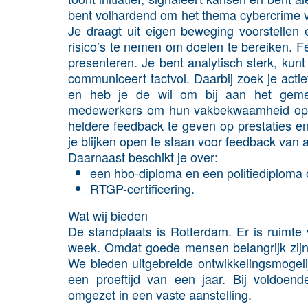
bent volhardend om het thema cybercrime ve
Je draagt uit eigen beweging voorstellen e
risico’s te nemen om doelen te bereiken. F
presenteren. Je bent analytisch sterk, ku
communiceert tactvol. Daarbij zoek je acti
en heb je de wil om bij aan het gemee
medewerkers om hun vakbekwaamheid op e
heldere feedback te geven op prestaties en 
je blijken open te staan voor feedback van 
Daarnaast beschikt je over:
een hbo-diploma en een politiediploma 
RTGP-certificering.
Wat wij bieden
De standplaats is Rotterdam. Er is ruimte 
week. Omdat goede mensen belangrijk zijn 
We bieden uitgebreide ontwikkelingsmogelij
een proeftijd van een jaar. Bij voldoend
omgezet in een vaste aanstelling.