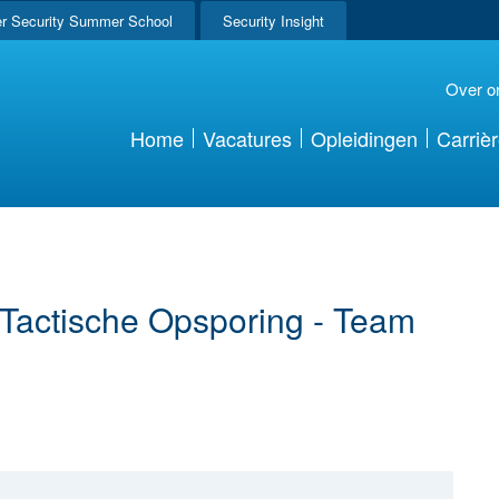
r Security Summer School
Security Insight
Over o
Home
Vacatures
Opleidingen
Carriè
 Tactische Opsporing - Team