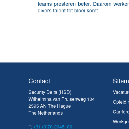
teams presteren beter. Daarom werken
divers talent tot bloei komt.
Contact
Site
Security Delta (HSD)
Vacatur
Wilhelmina van Pruisenweg 104
Opleidi
2595 AN The Hague
Carrièr
The Netherlands
Werkge
T:
+31 (0)70-2045180