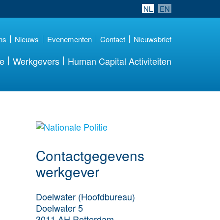
NL
EN
ns
Nieuws
Evenementen
Contact
Nieuwsbrief
re
Werkgevers
Human Capital Activiteiten
Meer werkgever
details
Contactgegevens
werkgever
Doelwater (Hoofdbureau)
Doelwater 5
3011 AH
Rotterdam