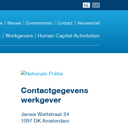
NL
EN
ns
Nieuws
Evenementen
Contact
Nieuwsbrief
e
Werkgevers
Human Capital Activiteiten
Meer werkgever
details
Contactgegevens
werkgever
James Wattstraat 24
1097 DK
Amsterdam