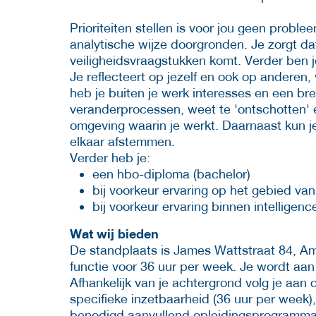
Prioriteiten stellen is voor jou geen probl
analytische wijze doorgronden. Je zorgt da
veiligheidsvraagstukken komt. Verder ben j
Je reflecteert op jezelf en ook op anderen,
heb je buiten je werk interesses en een bre
veranderprocessen, weet te 'ontschotten' e
omgeving waarin je werkt. Daarnaast kun j
elkaar afstemmen.
Verder heb je:
een hbo-diploma (bachelor)
bij voorkeur ervaring op het gebied van
bij voorkeur ervaring binnen intelligenc
Wat wij bieden
De standplaats is James Wattstraat 84, Ams
functie voor 36 uur per week. Je wordt aa
Afhankelijk van je achtergrond volg je aan
specifieke inzetbaarheid (36 uur per week)
benodigd aanvullend opleidingsprogramma. 