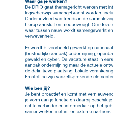
Waar ga je werken?
De DRIO gaat themagericht werken met in
logischerwijs samengebracht worden, inc
Onder invloed van trends in de samenlevin
hierop aansluit en meebeweegt. Om deze r
waar tussen nauw wordt samengewerkt en 
verwevenheid.
Er wordt bijvoorbeeld gewerkt op nationaal
(bestuurlijke aanpak) ondermijning, openb
geweld en cyber. De vacature staat in eers
aanpak ondermijning maar de actuele ontwi
de definitieve plaatsing. Lokale veranke
Frontoffice zijn vanzelfsprekende elementen
Wie ben jij?
Je bent proactief en komt met vernieuwende
je vorm aan je functie en daarbij beschik j
echte verbinder en intermediair op het geb
samenwerken met in- en externe partners.