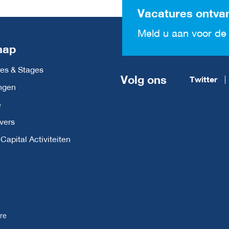
Vacatures ontva
Meld u aan voor de 
map
es & Stages
Volg ons
Twitter
ngen
e
vers
apital Activiteiten
re