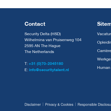
Contact
Site
Security Delta (HSD)
Vacatur
Wilhelmina van Pruisenweg 104
Opleidi
2595 AN The Hague
Carrièr
The Netherlands
Werkge
T:
+31 (0)70-2045180
Human C
E:
info@securitytalent.nl
Disclaimer
Privacy & Cookies
Responsible Disclosu