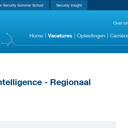
r Security Summer School
Security Insight
Over o
Vacatures
Home
Opleidingen
Carrièr
ntelligence - Regionaal