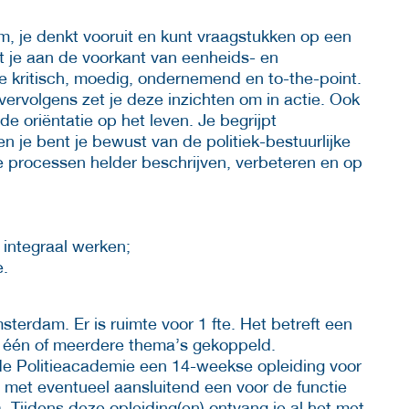
eem, je denkt vooruit en kunt vraagstukken op een
t je aan de voorkant van eenheids- en
e kritisch, moedig, ondernemend en to-the-point.
 vervolgens zet je deze inzichten om in actie. Ook
de oriëntatie op het leven. Je begrijpt
n je bent je bewust van de politiek-bestuurlijke
e processen helder beschrijven, verbeteren en op
 integraal werken;
e.
terdam. Er is ruimte voor 1 fte. Het betreft een
n één of meerdere thema’s gekoppeld.
 de Politieacademie een 14-weekse opleiding voor
, met eventueel aansluitend een voor de functie
Tijdens deze opleiding(en) ontvang je al het met