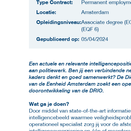
Type Contract:
Permanent employm
Locatie:
Amsterdam
Opleidingsniveau:
Associate degree (EQ
(EQF 6)
Gepubliceerd op:
05/04/2024
Een actuele en relevante intelligencepositi
aan politiewerk. Ben jij een verbindende n
kaders denkt en goed samenwerkt? De Dien
van de Eenheid Amsterdam zoekt een operat
doorontwikkeling van de DRIO.
Wat ga je doen?
Door middel van state-of-the-art informati
intelligencebeeld waarmee veiligheidsprobl
operationeel specialist zorg jij voor de afs
intelligencevoorziening op één of meerdere