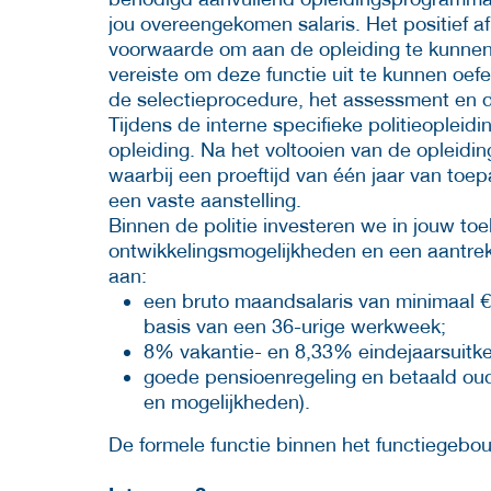
jou overeengekomen salaris. Het positief a
voorwaarde om aan de opleiding te kunnen 
vereiste om deze functie uit te kunnen oefen
de selectieprocedure, het assessment en d
Tijdens de interne specifieke politieopleidi
opleiding. Na het voltooien van de opleiding
waarbij een proeftijd van één jaar van toepa
een vaste aanstelling.
Binnen de politie investeren we in jouw t
ontwikkelingsmogelijkheden en een aantrek
aan:
een bruto maandsalaris van minimaal €
basis van een 36-urige werkweek;
8% vakantie- en 8,33% eindejaarsuitke
goede pensioenregeling en betaald oude
en mogelijkheden).
De formele functie binnen het functiegebouw