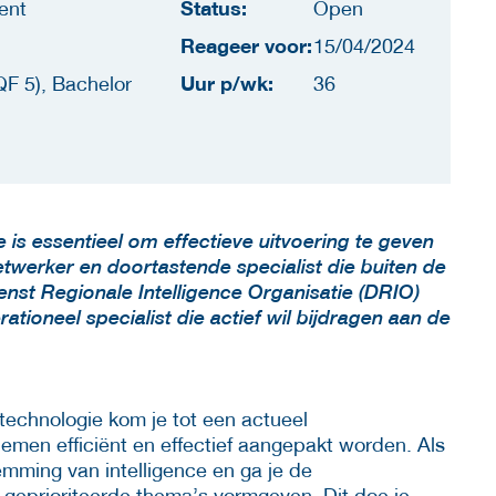
Status:
ent
Open
Reageer voor:
15/04/2024
Uur p/wk:
F 5), Bachelor
36
e is essentieel om effectieve uitvoering te geven
etwerker en doortastende specialist die buiten de
st Regionale Intelligence Organisatie (DRIO)
ioneel specialist die actief wil bijdragen aan de
etechnologie kom je tot een actueel
emen efficiënt en effectief aangepakt worden. Als
temming van intelligence en ga je de
 geprioriteerde thema’s vormgeven. Dit doe je