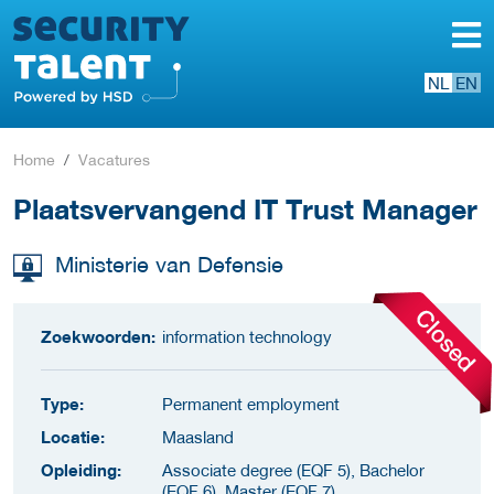
NL
EN
Home
Vacatures
Plaatsvervangend IT Trust Manager
Ministerie van Defensie
Zoekwoorden:
information technology
Type:
Permanent employment
Locatie:
Maasland
Opleiding:
Associate degree (EQF 5), Bachelor
(EQF 6), Master (EQF 7)