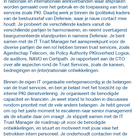
in nationale en internationale werkverbanden waar afspraken
worden gemaakt over het gebruik en de toepassing van trust
services zoals PKI. Daarbij werk je binnen de (politieke) kaders
van de bestuursstaf van Defensie, waar je nauw contact mee
houdt. Je probeert de verschillende kaders vanuit de
verschillende partijen te harmoniseren, en neemt overtuigend
beargumenteerde standpunten in namens Defensie. Je bent
samen met de IT Trust Manager het aanspreekpunt voor de
diverse partijen die een rol hebben binnen trust services, zoals
Agentschap Telecom, de Policy Authority PKIoverheid Logius,
de auditors, NAVO en Certipath. Je rapporteert aan de CTO
over alle aspecten rond de Trust Services, zoals de kansen,
bedreigingen en (inter)nationale ontwikkelingen.
Binnen de eigen IT organisatie vertegenwoordig je de belangen
van de trust services, en ben je belast met het toezicht op de
interne PKI dienstverlening. Je organiseert de benodigde
capaciteit en financiën. Je weet stand te houden in discussies
rondom prioriteit met de vele andere belangen. Je hebt gevoel
om op het juiste moment te escaleren naar senior management
als de situatie daar om vraagt. Je stippelt samen met de IT
Trust Manager de roadmap uit voor de benodigde
ontwikkelingen, en stuurt en motiveert met jouw visie het
betrokken intern personeel. Je onderhoudt contacten met de