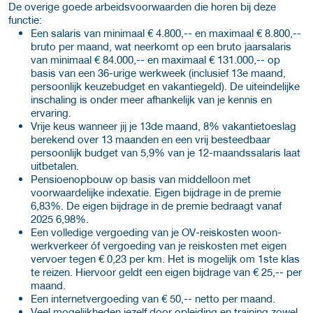
De overige goede arbeidsvoorwaarden die horen bij deze
functie:
Een salaris van minimaal € 4.800,-- en maximaal € 8.800,--
bruto per maand, wat neerkomt op een bruto jaarsalaris
van minimaal € 84.000,-- en maximaal € 131.000,-- op
basis van een 36-urige werkweek (inclusief 13e maand,
persoonlijk keuzebudget en vakantiegeld). De uiteindelijke
inschaling is onder meer afhankelijk van je kennis en
ervaring.
Vrije keus wanneer jij je 13de maand, 8% vakantietoeslag
berekend over 13 maanden en een vrij besteedbaar
persoonlijk budget van 5,9% van je 12-maandssalaris laat
uitbetalen.
Pensioenopbouw op basis van middelloon met
voorwaardelijke indexatie. Eigen bijdrage in de premie
6,83%. De eigen bijdrage in de premie bedraagt vanaf
2025 6,98%.
Een volledige vergoeding van je OV-reiskosten woon-
werkverkeer óf vergoeding van je reiskosten met eigen
vervoer tegen € 0,23 per km. Het is mogelijk om 1ste klas
te reizen. Hiervoor geldt een eigen bijdrage van € 25,-- per
maand.
Een internetvergoeding van € 50,-- netto per maand.
Veel mogelijkheden jezelf door opleiding en training zowel