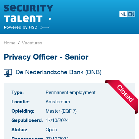
NL
EN
Home
Vacatures
Privacy Officer - Senior
De Nederlandsche Bank (DNB)
Type:
Permanent employment
Locatie:
Amsterdam
Opleiding:
Master (EQF 7)
Gepubliceerd:
17/10/2024
Status:
Open
Reageer voor:
27/10/2024