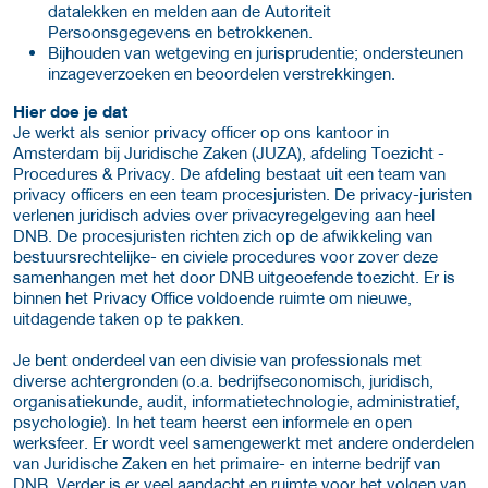
datalekken en melden aan de Autoriteit
Persoonsgegevens en betrokkenen.
Bijhouden van wetgeving en jurisprudentie; ondersteunen
inzageverzoeken en beoordelen verstrekkingen.
Hier doe je dat
Je werkt als senior privacy officer op ons kantoor in
Amsterdam bij Juridische Zaken (JUZA), afdeling Toezicht -
Procedures & Privacy. De afdeling bestaat uit een team van
privacy officers en een team procesjuristen. De privacy-juristen
verlenen juridisch advies over privacyregelgeving aan heel
DNB. De procesjuristen richten zich op de afwikkeling van
bestuursrechtelijke- en civiele procedures voor zover deze
samenhangen met het door DNB uitgeoefende toezicht. Er is
binnen het Privacy Office voldoende ruimte om nieuwe,
uitdagende taken op te pakken.
Je bent onderdeel van een divisie van professionals met
diverse achtergronden (o.a. bedrijfseconomisch, juridisch,
organisatiekunde, audit, informatietechnologie, administratief,
psychologie). In het team heerst een informele en open
werksfeer. Er wordt veel samengewerkt met andere onderdelen
van Juridische Zaken en het primaire- en interne bedrijf van
DNB. Verder is er veel aandacht en ruimte voor het volgen van