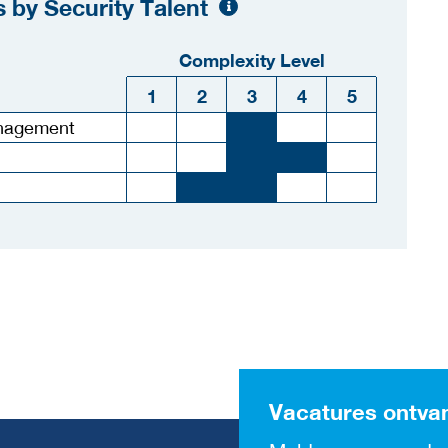
 by Security Talent
Complexity Level
1
2
3
4
5
anagement
Vacatures ontva