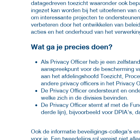
datagedreven toezicht waaronder ook bepa
ingezet kan worden bij het uitoefenen van o
om interessante projecten te ondersteune
verbeteren door het ontwikkelen van belei
acties en het onderhoud van het verwerking
Wat ga je precies doen?
Als Privacy Officer heb je een zelfsta
aanspreekpunt voor de bescherming v
aan het afdelingshoofd Toezicht, Pro
andere privacy officers in het Privacy 
De Privacy Officer ondersteunt en onde
welke zich in de divisies bevinden.
De Privacy Officer stemt af met de F
derde lijn), bijvoorbeeld voor DPIA's,
Ook de informatie beveiligings-collega's en 
voor je. Een tweedelijns rol vereist niet al