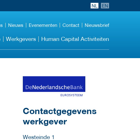
NL
EN
ns
Nieuws
Evenementen
Contact
Nieuwsbrief
e
Werkgevers
Human Capital Activiteiten
Meer werkgever
details
Contactgegevens
werkgever
Westeinde 1