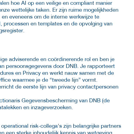
len hoe AI op een veilige en compliant manier
nze wettelijke taken. Er zijn ruime mogelijkheden
n en eveneens om de interne werkwijze te
d, processen en templates en de opvolging van
sregister.
ndige adviserende en coördinerende rol en ben je
an persoonsgegevens door DNB. Je rapporteert
cedures en Privacy en werkt nauw samen met de
Office waarmee je de “tweede lijn” vormt.
rricht de eerste lijn van privacy contactpersonen
unctionaris Gegevensbescherming van DNB (de
 datalekken en inzageverzoeken.
operational risk-collega's zijn belangrijke partners
leen een sterke inhoudelijk kennis van wetgeving