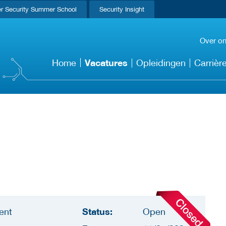
r Security Summer School
Security Insight
Over o
Vacatures
Home
Opleidingen
Carrièr
Status:
ent
Open