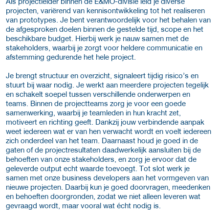
Als projectleider binnen de E&MO-divisie leid je diverse
projecten, variërend van kennisontwikkeling tot het realiseren
van prototypes. Je bent verantwoordelijk voor het behalen van
de afgesproken doelen binnen de gestelde tijd, scope en het
beschikbare budget. Hierbij werk je nauw samen met de
stakeholders, waarbij je zorgt voor heldere communicatie en
afstemming gedurende het hele project.
Je brengt structuur en overzicht, signaleert tijdig risico’s en
stuurt bij waar nodig. Je werkt aan meerdere projecten tegelijk
en schakelt soepel tussen verschillende onderwerpen en
teams. Binnen de projectteams zorg je voor een goede
samenwerking, waarbij je teamleden in hun kracht zet,
motiveert en richting geeft. Dankzij jouw verbindende aanpak
weet iedereen wat er van hen verwacht wordt en voelt iedereen
zich onderdeel van het team. Daarnaast houd je goed in de
gaten of de projectresultaten daadwerkelijk aansluiten bij de
behoeften van onze stakeholders, en zorg je ervoor dat de
geleverde output echt waarde toevoegt. Tot slot werk je
samen met onze business developers aan het vormgeven van
nieuwe projecten. Daarbij kun je goed doorvragen, meedenken
en behoeften doorgronden, zodat we niet alleen leveren wat
gevraagd wordt, maar vooral wat écht nodig is.