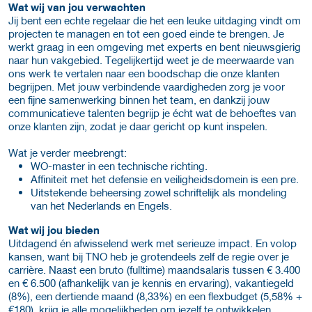
Wat wij van jou verwachten
Jij bent een echte regelaar die het een leuke uitdaging vindt om
projecten te managen en tot een goed einde te brengen. Je
werkt graag in een omgeving met experts en bent nieuwsgierig
naar hun vakgebied. Tegelijkertijd weet je de meerwaarde van
ons werk te vertalen naar een boodschap die onze klanten
begrijpen. Met jouw verbindende vaardigheden zorg je voor
een fijne samenwerking binnen het team, en dankzij jouw
communicatieve talenten begrijp je écht wat de behoeftes van
onze klanten zijn, zodat je daar gericht op kunt inspelen.
Wat je verder meebrengt:
WO-master in een technische richting.
Affiniteit met het defensie en veiligheidsdomein is een pre.
Uitstekende beheersing zowel schriftelijk als mondeling
van het Nederlands en Engels.
Wat wij jou bieden
Uitdagend én afwisselend werk met serieuze impact. En volop
kansen, want bij TNO heb je grotendeels zelf de regie over je
carrière. Naast een bruto (fulltime) maandsalaris tussen € 3.400
en € 6.500 (afhankelijk van je kennis en ervaring), vakantiegeld
(8%), een dertiende maand (8,33%) en een flexbudget (5,58% +
€180), krijg je alle mogelijkheden om jezelf te ontwikkelen.