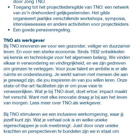
door Jong TNO.
Toegang tot het projectleidersgilde van TNO: een netwerk
van zo’n driehonderd gelijkgestemden. Het gilde
organiseert jaarlijks verschillende workshops, symposia,
intervisiesessies en andere activiteiten voor projectleiders.
Een goede pensioenregeling.
TNO als werkgever
Bij TNO innoveren we voor een gezonder, veiliger en duurzamer
leven. En voor een sterke economie. Sinds 1932 ontwikkelen
wij kennis en technologie voor het algemeen belang. We vinden
elkaar in verwondering en vindingrijkheid, en we zijn gedreven
om grenzen te verleggen. Voor jouw talent en ambitie is er alle
ruimte en ondersteuning. Je werkt samen met mensen die aan
je gewaagd zijn, die jou inspireren én van jou willen leren. Onze
state-of-the-art-faciliteiten zijn er om jouw visie te
verwezenlijken. Wat je bij TNO doet, doet ertoe: impact maakt
het verschil. Want met elke innovatie draag je bij aan het leven
van morgen. Lees meer over TNO als werkgever.
Bij TNO stimuleren we een inclusieve werkomgeving, waar jij
jezelf kunt zijn. Wat je verhaal ook is en welke unieke
eigenschappen je ook meebrengt. Juist door onze unieke
krachten en perspectieven te bundelen zijn we in staat om