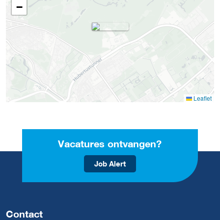
−
Leaflet
Vacatures ontvangen?
Job Alert
Contact