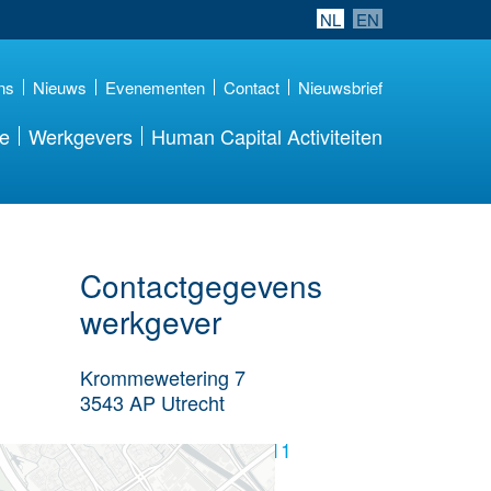
NL
EN
ns
Nieuws
Evenementen
Contact
Nieuwsbrief
re
Werkgevers
Human Capital Activiteiten
Contactgegevens
werkgever
Krommewetering 7
3543 AP
Utrecht
+31 (0) 30 247 77 11