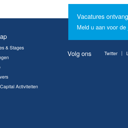
Vacatures ontvan
Meld u aan voor de j
map
es & Stages
Volg ons
Twitter
ngen
e
vers
apital Activiteiten