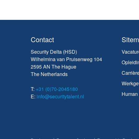
Contact
Site
Security Delta (HSD)
Vacatur
Wilhelmina van Pruisenweg 104
Opleidi
2595 AN The Hague
Carrièr
The Netherlands
Werkge
T:
+31 (0)70-2045180
Human C
E:
info@securitytalent.nl