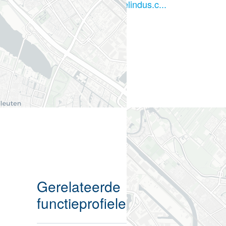
fred.vandenheuvel@telindus.c...
telindus.nl
Gerelateerde
functieprofielen