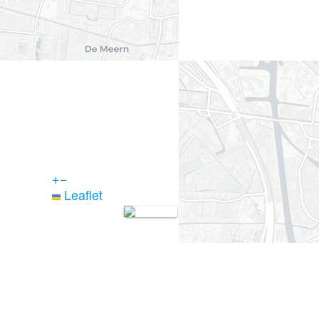
+
−
Leaflet