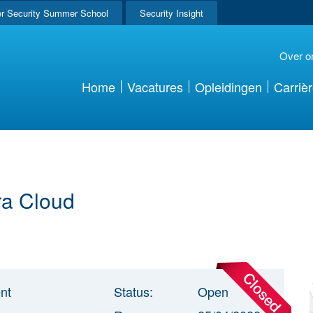
r Security Summer School
Security Insight
Over o
Home
Vacatures
Opleidingen
Carriè
ra Cloud
nt
Status:
Open