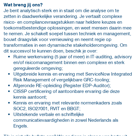
Wat breng jij ons?
Je bent analytisch sterk en in staat om die analyse om te
zetten in daadwerkelijke verandering. Je vertaalt complexe
risico‑ en compliancevraagstukken naar heldere keuzes en
toekomstbestendige oplossingen, en weet mensen daarin mee
te nemen. Je schakelt soepel tussen techniek en management,
bouwt draagvlak voor vernieuwing en neemt regie op
transformaties in een dynamische stakeholderomgeving. Om
dit succesvol te kunnen doen, beschik je over:
Ruime werkervaring (5 jaar of meer) in IT‑auditing, advisory
en/of risicomanagement binnen een complexe en sterk
gereguleerde omgeving;
Uitgebreide kennis en ervaring met ServiceNow Integrated
Risk Management of vergelijkbare GRC-tooling;
Afgeronde RE-opleiding (Register EDP-Auditor);
CISSP certificering of aantoonbare ervaring die deze
kennis aantoont;
Kennis en ervaring met relevante normenkaders zoals
SOC2, ISO27001, RVIT en BBGT;
Uitstekende verbale en schriftelijke
communicatievaardigheden in zowel Nederlands als
Engels.