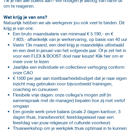
Tik je niet alle bullets aan? We nodigen je alsnog van harte uit
om te reageren.
Wat krijg je van ons?
Natuurlijk hebben we als werkgever jou ook veel te bieden. Dit
krijg je van ons:
Een bruto maandsalaris van minimaal € 5.190,- en €
7.803,- afhankelijk van je werkervaring, op basis van 40 uur
Vaste 13e maand, een deel krijg je maandelijks uitbetaald
en een deel in januari van het volgende jaar. Óf je zet het in
voor een FLEX & BOOST doel naar keuze! Klik hier om er
meer over te lezen
Jaarlijks een individuele en collectieve verhoging conform
onze CAO
€ 1500 per jaar aan inzetbaarheidsbudget dat je naar eigen
inzicht mag gebruiken voor bijvoorbeeld trainingen,
coaching en cursussen
Flexibele vrije dagen: onze collega’s mogen zelf (in
samenspraak met de manager) bepalen hoe zij met verlof
omgaan
Een goede werk-privé balans (zoals 2 dagen kantoor, 3
dagen thuis, transitieverlof, feestdagwissel naar een
feestdag van jouw religieuze of culturele voorkeur)
Thuiswerkshop om je werkplek thuis optimaal in te kunnen