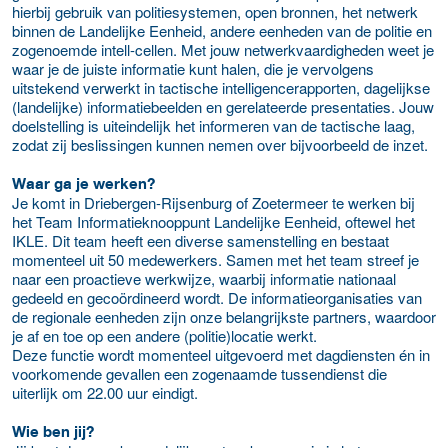
hierbij gebruik van politiesystemen, open bronnen, het netwerk
binnen de Landelijke Eenheid, andere eenheden van de politie en
zogenoemde intell-cellen. Met jouw netwerkvaardigheden weet je
waar je de juiste informatie kunt halen, die je vervolgens
uitstekend verwerkt in tactische intelligencerapporten, dagelijkse
(landelijke) informatiebeelden en gerelateerde presentaties. Jouw
doelstelling is uiteindelijk het informeren van de tactische laag,
zodat zij beslissingen kunnen nemen over bijvoorbeeld de inzet.
Waar ga je werken?
Je komt in Driebergen-Rijsenburg of Zoetermeer te werken bij
het Team Informatieknooppunt Landelijke Eenheid, oftewel het
IKLE. Dit team heeft een diverse samenstelling en bestaat
momenteel uit 50 medewerkers. Samen met het team streef je
naar een proactieve werkwijze, waarbij informatie nationaal
gedeeld en gecoördineerd wordt. De informatieorganisaties van
de regionale eenheden zijn onze belangrijkste partners, waardoor
je af en toe op een andere (politie)locatie werkt.
Deze functie wordt momenteel uitgevoerd met dagdiensten én in
voorkomende gevallen een zogenaamde tussendienst die
uiterlijk om 22.00 uur eindigt.
Wie ben jij?