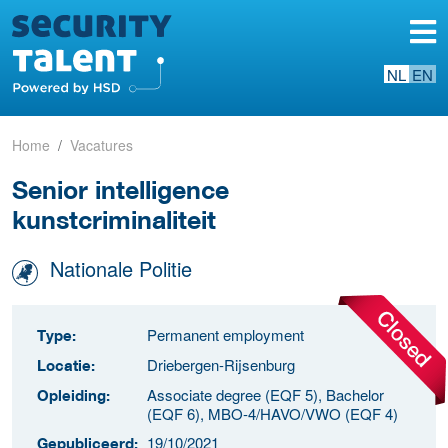
NL
EN
Home
Vacatures
Senior intelligence
kunstcriminaliteit
Nationale Politie
Permanent employment
Type:
Driebergen-Rijsenburg
Locatie:
Associate degree (EQF 5), Bachelor
Opleiding:
(EQF 6), MBO-4/HAVO/VWO (EQF 4)
19/10/2021
Gepubliceerd: