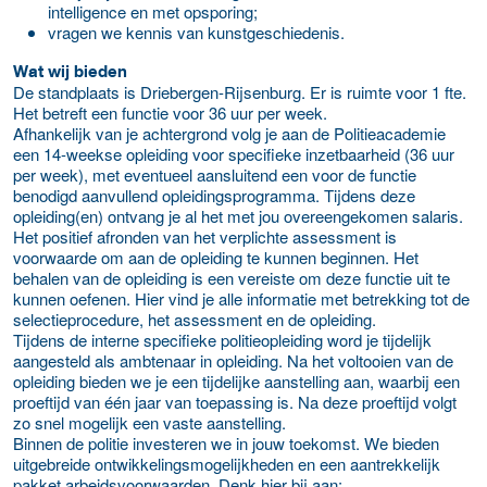
intelligence en met opsporing;
vragen we kennis van kunstgeschiedenis.
Wat wij bieden
De standplaats is Driebergen-Rijsenburg. Er is ruimte voor 1 fte.
Het betreft een functie voor 36 uur per week.
Afhankelijk van je achtergrond volg je aan de Politieacademie
een 14-weekse opleiding voor specifieke inzetbaarheid (36 uur
per week), met eventueel aansluitend een voor de functie
benodigd aanvullend opleidingsprogramma. Tijdens deze
opleiding(en) ontvang je al het met jou overeengekomen salaris.
Het positief afronden van het verplichte assessment is
voorwaarde om aan de opleiding te kunnen beginnen. Het
behalen van de opleiding is een vereiste om deze functie uit te
kunnen oefenen. Hier vind je alle informatie met betrekking tot de
selectieprocedure, het assessment en de opleiding.
Tijdens de interne specifieke politieopleiding word je tijdelijk
aangesteld als ambtenaar in opleiding. Na het voltooien van de
opleiding bieden we je een tijdelijke aanstelling aan, waarbij een
proeftijd van één jaar van toepassing is. Na deze proeftijd volgt
zo snel mogelijk een vaste aanstelling.
Binnen de politie investeren we in jouw toekomst. We bieden
uitgebreide ontwikkelingsmogelijkheden en een aantrekkelijk
pakket arbeidsvoorwaarden. Denk hier bij aan: