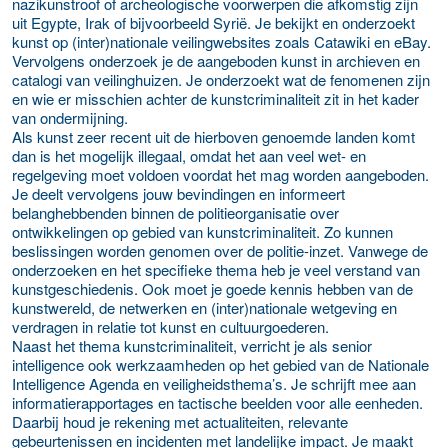
nazikunstroof of archeologische voorwerpen die afkomstig zijn
uit Egypte, Irak of bijvoorbeeld Syrië. Je bekijkt en onderzoekt
kunst op (inter)nationale veilingwebsites zoals Catawiki en eBay.
Vervolgens onderzoek je de aangeboden kunst in archieven en
catalogi van veilinghuizen. Je onderzoekt wat de fenomenen zijn
en wie er misschien achter de kunstcriminaliteit zit in het kader
van ondermijning.
Als kunst zeer recent uit de hierboven genoemde landen komt
dan is het mogelijk illegaal, omdat het aan veel wet- en
regelgeving moet voldoen voordat het mag worden aangeboden.
Je deelt vervolgens jouw bevindingen en informeert
belanghebbenden binnen de politieorganisatie over
ontwikkelingen op gebied van kunstcriminaliteit. Zo kunnen
beslissingen worden genomen over de politie-inzet. Vanwege de
onderzoeken en het specifieke thema heb je veel verstand van
kunstgeschiedenis. Ook moet je goede kennis hebben van de
kunstwereld, de netwerken en (inter)nationale wetgeving en
verdragen in relatie tot kunst en cultuurgoederen.
Naast het thema kunstcriminaliteit, verricht je als senior
intelligence ook werkzaamheden op het gebied van de Nationale
Intelligence Agenda en veiligheidsthema’s. Je schrijft mee aan
informatierapportages en tactische beelden voor alle eenheden.
Daarbij houd je rekening met actualiteiten, relevante
gebeurtenissen en incidenten met landelijke impact. Je maakt