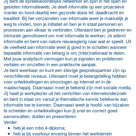
Jij bent de spreekwoordelijke netwerker en spin in het open en
gesloten informatieweb. Je deelt informatie op een proactieve
manier en toont daarbij een gezonde dosis lef, daadkracht en
kwaliteit. Bij het verzamelen van informatie weet je makkelijk je
weg te vinden, toon je initiatief en ben je in staat personen en
processen aan elkaar te verbinden. Uiteraard ben je gedreven en
intrinsiek gemotiveerd om met informatie te werken. Je ademt
informatie en bent van nature nieuwsgierig naar wat er speelt. Uit
de veelheid aan informatie weet jij goed in te schatten wanneer
bepaalde informatie van belang is om (inter)nationaal te delen.
Met jouw analytisch vermogen kun je signalen en problemen
vertalen en omzetten in een praktische aanpak.
Je bent weerbaar en kunt een stevige gesprekspartner zijn op
verschillende niveaus. Uiteraard moet je belangstelling hebben
voor ontwikkelingen en stromingen op internet en in de
maatschappij. Daarnaast moet je bekend zijn met sociale media.
Jij haalt je werkplezier uit het verrichten van internetonderzoek
en bent in staat om vanuit je thematische kennis betekenis aan
informatie toe te kennen. Daarnaast weet je hoofd- van bijzaken
te scheiden en ontwikkelingen kun jij snel en correct goed
samenvatten, duiden en presenteren.
Verder:
heb je een mbo 4-diploma;
heb je bij voorkeur ervaring binnen het werkterrein