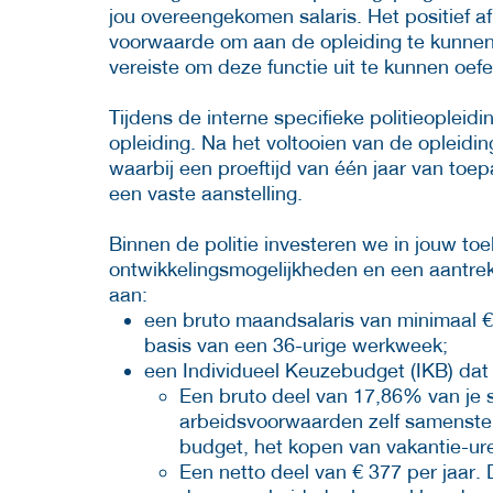
jou overeengekomen salaris. Het positief a
voorwaarde om aan de opleiding te kunnen 
vereiste om deze functie uit te kunnen oef
Tijdens de interne specifieke politieopleidi
opleiding. Na het voltooien van de opleiding
waarbij een proeftijd van één jaar van toepa
een vaste aanstelling.
Binnen de politie investeren we in jouw t
ontwikkelingsmogelijkheden en een aantrek
aan:
een bruto maandsalaris van minimaal €
basis van een 36-urige werkweek;
een Individueel Keuzebudget (IKB) dat 
Een bruto deel van 17,86% van je sa
arbeidsvoorwaarden zelf samenstell
budget, het kopen van vakantie-uren
Een netto deel van € 377 per jaar. 