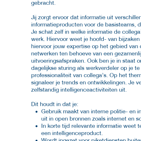
gebracht.
Jij zorgt ervoor dat informatie uit verschill
informatieproducten voor de basisteams, 
Je schat zelf in welke informatie de colle
werk. Hiervoor weet je hoofd- van bijzaken 
hiervoor jouw expertise op het gebied van
netwerken ten behoeve van een gezamenlijk
uitvoeringsafspraken. Ook ben je in staat 
dagelijkse sturing als werkverdeler op je 
professionaliteit van collega’s. Op het th
signaleer je trends en ontwikkelingen. Je v
zelfstandig intelligenceactiviteiten uit.
Dit houdt in dat je:
Gebruik maakt van interne politie- en i
uit in open bronnen zoals internet en s
In korte tijd relevante informatie weet 
een intelligenceproduct.
Wordt ingezet voor piketdiensten buit