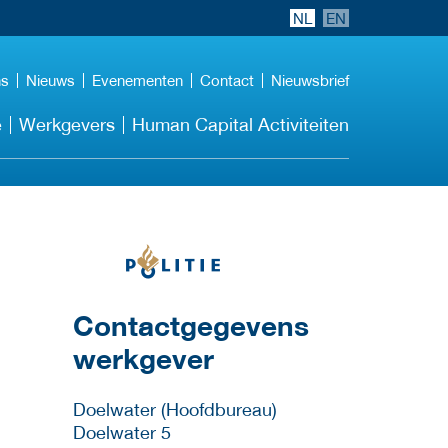
NL
EN
ns
Nieuws
Evenementen
Contact
Nieuwsbrief
e
Werkgevers
Human Capital Activiteiten
Meer werkgever
details
Contactgegevens
werkgever
Doelwater (Hoofdbureau)
Doelwater 5