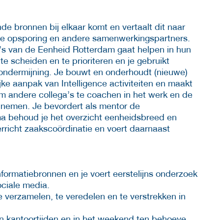
ende bronnen bij elkaar komt en vertaalt dit naar
de opsporing en andere samenwerkingspartners.
ga’s van de Eenheid Rotterdam gaat helpen in hun
te scheiden en te prioriteren en je gebruikt
 ondermijning. Je bouwt en onderhoudt (nieuwe)
e aanpak van Intelligence activiteiten en maakt
om andere collega’s te coachen in het werk en de
te nemen. Je bevordert als mentor de
ema behoud je het overzicht eenheidsbreed en
erricht zaakscoördinatie en voert daarnaast
nformatiebronnen en je voert eerstelijns onderzoek
ociale media.
te verzamelen, te veredelen en te verstrekken in
en kantoortijden en in het weekend ten behoeve