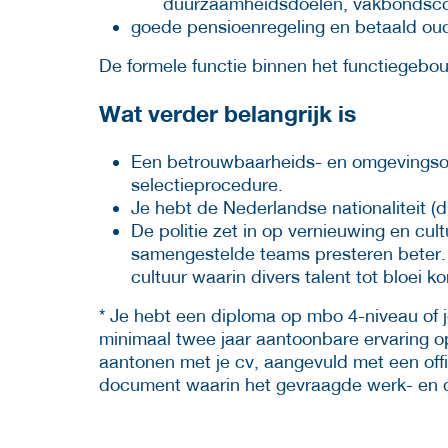
duurzaamheidsdoelen, vakbondscontr
goede pensioenregeling en betaald ou
De formele functie binnen het functiegebouw
Wat verder belangrijk is
Een betrouwbaarheids- en omgevingso
selectieprocedure.
Je hebt de Nederlandse nationaliteit (di
De politie zet in op vernieuwing en cul
samengestelde teams presteren beter.
cultuur waarin divers talent tot bloei k
* Je hebt een diploma op mbo 4-niveau of j
minimaal twee jaar aantoonbare ervaring o
aantonen met je cv, aangevuld met een offic
document waarin het gevraagde werk- en d