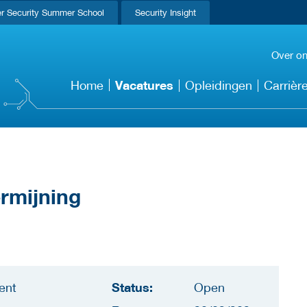
r Security Summer School
Security Insight
Over o
Vacatures
Home
Opleidingen
Carrièr
ermijning
Status:
ent
Open