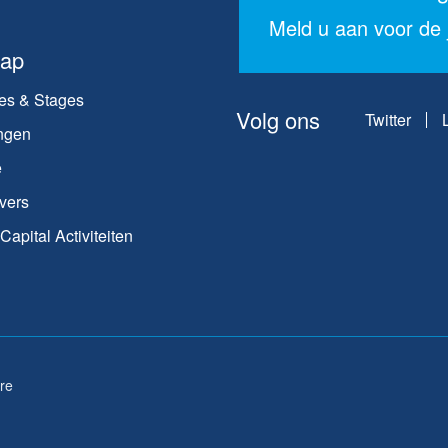
Meld u aan voor de j
map
es & Stages
Volg ons
Twitter
ngen
e
vers
apital Activiteiten
re