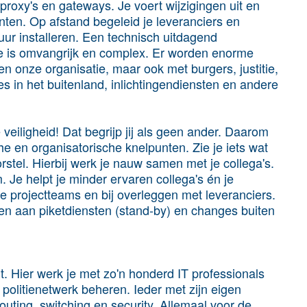
bproxy's en gateways. Je voert wijzigingen uit en
enten. Op afstand begeleid je leveranciers en
ur installeren. Een technisch uitdagend
ie is omvangrijk en complex. Er worden enorme
n onze organisatie, maar ook met burgers, justitie,
 in het buitenland, inlichtingendiensten en andere
 veiligheid! Dat begrijp jij als geen ander. Daarom
he en organisatorische knelpunten. Zie je iets wat
stel. Hierbij werk je nauw samen met je collega's.
m. Je helpt je minder ervaren collega's én je
re projectteams en bij overleggen met leveranciers.
en aan piketdiensten (stand-by) en changes buiten
it. Hier werk je met zo'n honderd IT professionals
politienetwerk beheren. Ieder met zijn eigen
routing, switching en security. Allemaal voor de