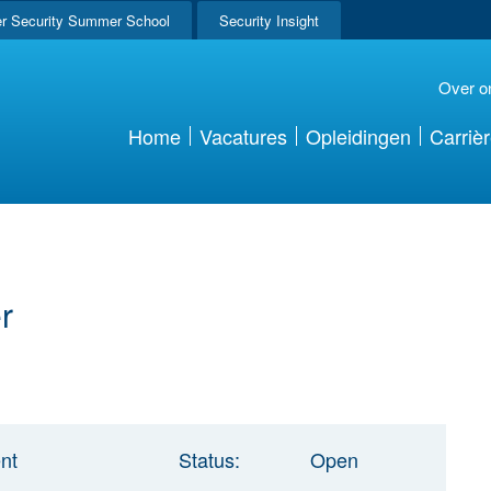
r Security Summer School
Security Insight
Over o
Home
Vacatures
Opleidingen
Carriè
r
nt
Status:
Open