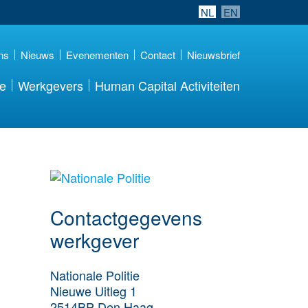
NL
EN
ns
Nieuws
Evenementen
Contact
Nieuwsbrief
re
Werkgevers
Human Capital Activiteiten
Meer werkgever
details
Contactgegevens
werkgever
Nationale Politie
Nieuwe Uitleg 1
2514BP
Den Haag