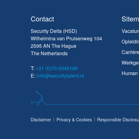
Contact
Site
Security Delta (HSD)
Vacatur
Wilhelmina van Pruisenweg 104
Opleidi
2595 AN The Hague
Carrièr
The Netherlands
Werkge
T:
+31 (0)70-2045180
Human C
E:
info@securitytalent.nl
Disclaimer
Privacy & Cookies
Responsible Disclosu