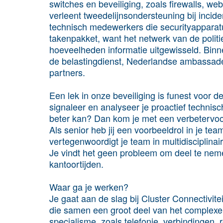
switches en beveiliging, zoals firewalls, we
verleent tweedelijnsondersteuning bij incid
technisch medewerkers die securityapparatu
takenpakket, want het netwerk van de polit
hoeveelheden informatie uitgewisseld. Binne
de belastingdienst, Nederlandse ambassades
partners.
Een lek in onze beveiliging is funest voor de
signaleer en analyseer je proactief technisc
beter kan? Dan kom je met een verbetervoor
Als senior heb jij een voorbeeldrol in je tea
vertegenwoordigt je team in multidisciplinai
Je vindt het geen probleem om deel te nem
kantoortijden.
Waar ga je werken?
Je gaat aan de slag bij Cluster Connectivite
die samen een groot deel van het complexe 
specialisme, zoals telefonie, verbindingen, 