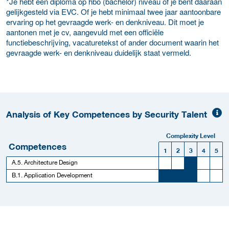
*Je hebt een diploma op hbo (bachelor) niveau of je bent daaraan
gelijkgesteld via EVC. Of je hebt minimaal twee jaar aantoonbare
ervaring op het gevraagde werk- en denkniveau. Dit moet je
aantonen met je cv, aangevuld met een officiële
functiebeschrijving, vacaturetekst of ander document waarin het
gevraagde werk- en denkniveau duidelijk staat vermeld.
Analysis of Key Competences by Security Talent
Complexity Level
Competences
1
2
3
4
5
A.5. Architecture Design
B.1. Application Development