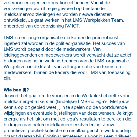
zes voorzieningen en operationeel beheer. Vanuit de
voorzieningen wordt regie gevoerd op bestaande
meldkamervoorzieningen en worden nieuwe diensten
ontwikkeld. Je gaat werken in het LMS Werkplekken Team,
onderdeel van de voorziening IV/ ICT.
LMS is een jonge organisatie die komende jaren robuust
ingebed zal worden in de politieorganisatie. Het succes van
LMS wordt bepaald door de medewerkers. Van
leidinggevenden en medewerkers wordt verwacht dat ze actief
bijdragen aan het in werking brengen van de LMS-organisatie.
We geloven in de kracht van zelforganisatie van teams en
medewerkers, binnen de kaders die voor LMS van toepassing
zijn.
Wie ben jij?
Je vindt het gaaf om te voorzien in de Werkplekbehoefte voor
meldkamergebruikers en (landelijke) LMS-collega’s. Met jouw
kennis op dit gebied weet jij in te spelen op de voortdurende
wijzigingen en eventuele bijstellingen van deze wensen. Je krijgt
energie als het lukt om met collega’s resultaten te bereiken die
bijdragen aan betere meldkamerdienstverlening. Jouw
proactieve, positief-kritische en resultaatgerichte werkhouding
draagt daaraan bij. Continu verbeteren is voor jou een drijfveer,