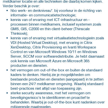
meldkamer locatie en alle technieken die daarbij komen kijken.
Verder beschik je over:
hbo werk- en denkniveau*. bij voorkeur in de richting van
informatie- en communicatietechnologie;
kennis van of ervaring met ICT-infrastructuur en -
processen binnen meldkamers, inclusief systemen zoals
GMS, GIS, C2000 en thin client-beheer (Thinscale
Thinkiosk);
kennis van of ervaring met virtualisatietechnologieën zoals
VDI (Hosted Virtual Desktop), met ervaring in Citrix
XenDesktop, Citrix Provisioning en Ivanti Workspace
Control en van Microsoft Windows 10/11 en Windows
Server, SCCM voor softwaredistributie. Je hebt daarnaast
ook kennis van Microsoft Azure en Microsoft 365
producten en diensten.
het vermogen om out-of-the-box en buiten de standaard
kaders te denken. Hierbij zie je mogelijkheden om
bestaande producten en diensten (aangepast) in te zetten
binnen een 24/7 meldkamer omgeving. Waarbij standaard
best-practices niet altijd van toepassing zijn.
sterke security awareness, met het vermogen om
beveiligingsrisico's te identificeren en proactief te
behandelen. Waarbij je out-of-the-box kunt nadenken over
mitigerende maatregelen.