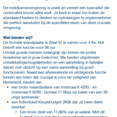
De meldkameromgeving is uniek en vereist een specialist die
continuïteit boven alles stelt. Je bent in staat om buiten de
standaard kaders te denken en oplossingen te implementeren
die perfect aansluiten bij de specifieke eisen van deze cruciale
omgeving.
Wat bieden wij?
De formele standplaats is Zeist Er is ruimte voor 4 fte. Het
betreft een functie voor 36 uur.
Omdat goede mensen belangrijk zijn binnen de politie
investeren we in jouw toekomst. We bieden uitgebreide
ontwikkelingsmogelijkheden en een aanstelling in tijdelijke
dienst met uitzicht op een vaste aanstelling bij goed
functioneren. Naast een afwisselende en uitdagende functie
binnen een team dat cruciaal is voor de veiligheid van
Nederland, bieden we:
een bruto maandsalaris van minimaal € 4293,- en
maximaal € 6299,- (schaal 11 Bbp) op basis van een 36-
urige werkweek;
een Individueel Keuzebudget (IKB) dat uit twee delen
bestaat:
Een bruto deel van 17,86% van je salaris. Met dit
budget kun je een deel van je arbeidsvoorwaarden