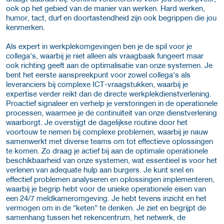
ook op het gebied van de manier van werken. Hard werken,
humor, tact, durf en doortastendheid zijn ook begrippen die jou
kenmerken.
Als expert in werkplekomgevingen ben je de spil voor je
collega's, waarbij je niet alleen als vraagbaak fungeert maar
ook richting geeft aan de optimalisatie van onze systemen. Je
bent het eerste aanspreekpunt voor zowel collega's als
leveranciers bij complexe ICT-vraagstukken, waarbij je
expertise verder reikt dan de directe werkplekdienstverlening.
Proactief signaleer en verhelp je verstoringen in de operationele
processen, waarmee je de continuïteit van onze dienstverlening
waarborgt. Je overstijgt de dagelijkse routine door het
voortouw te nemen bij complexe problemen, waarbij je nauw
samenwerkt met diverse teams om tot effectieve oplossingen
te komen. Zo draag je actief bij aan de optimale operationele
beschikbaarheid van onze systemen, wat essentieel is voor het
verlenen van adequate hulp aan burgers. Je kunt snel en
effectief problemen analyseren en oplossingen implementeren,
waarbij je begrip hebt voor de unieke operationele eisen van
een 24/7 meldkameromgeving. Je hebt tevens inzicht en het
vermogen om in de “keten” te denken. Je ziet en begrijpt de
samenhang tussen het rekencentrum, het netwerk, de